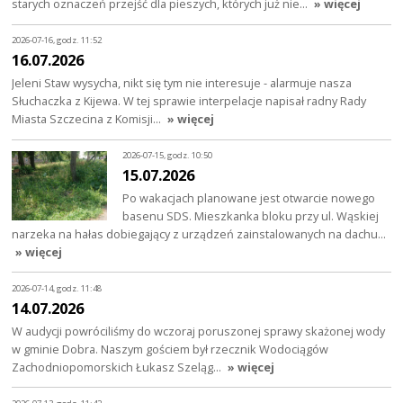
starych oznaczeń przejść dla pieszych, których już nie…
» więcej
2026-07-16, godz. 11:52
16.07.2026
Jeleni Staw wysycha, nikt się tym nie interesuje - alarmuje nasza
Słuchaczka z Kijewa. W tej sprawie interpelacje napisał radny Rady
Miasta Szczecina z Komisji…
» więcej
2026-07-15, godz. 10:50
15.07.2026
Po wakacjach planowane jest otwarcie nowego
basenu SDS. Mieszkanka bloku przy ul. Wąskiej
narzeka na hałas dobiegający z urządzeń zainstalowanych na dachu…
» więcej
2026-07-14, godz. 11:48
14.07.2026
W audycji powróciliśmy do wczoraj poruszonej sprawy skażonej wody
w gminie Dobra. Naszym gościem był rzecznik Wodociągów
Zachodniopomorskich Łukasz Szeląg…
» więcej