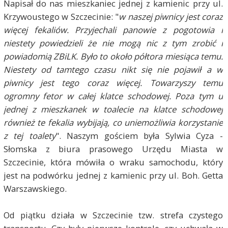
Napisał do nas mieszkaniec jednej z kamienic przy ul.
Krzywoustego w Szczecinie: "
w naszej piwnicy jest coraz
więcej fekaliów. Przyjechali panowie z pogotowia i
niestety powiedzieli że nie mogą nic z tym zrobić i
powiadomią ZBiLK. Było to około półtora miesiąca temu.
Niestety od tamtego czasu nikt się nie pojawił a w
piwnicy jest tego coraz więcej. Towarzyszy temu
ogromny fetor w całej klatce schodowej. Poza tym u
jednej z mieszkanek w toalecie na klatce schodowej
również te fekalia wybijają, co uniemożliwia korzystanie
z tej toalety
". Naszym gościem była Sylwia Cyza -
Słomska z biura prasowego Urzędu Miasta w
Szczecinie, która mówiła o wraku samochodu, który
jest na podwórku jednej z kamienic przy ul. Boh. Getta
Warszawskiego.
Od piątku działa w Szczecinie tzw. strefa czystego