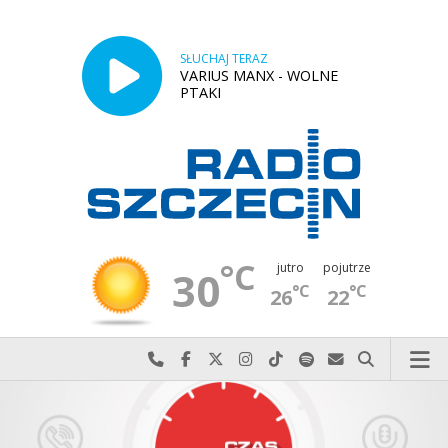
SŁUCHAJ TERAZ
VARIUS MANX - WOLNE
PTAKI
°C
jutro
pojutrze
30
°C
°C
26
22
Najlepiej po prostu do nas zadzwoń
Odwiedź nas na Facebook-u
Odwiedź nas na X
Odwiedź nas na Instagram-ie
Odwiedź nas na TikTok-u
Szukaj nas na Spotify
Wyślij do nas w
Szukaj