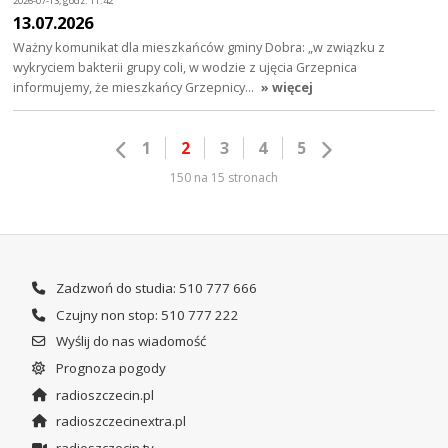
2026-07-13, godz. 11:42
13.07.2026
Ważny komunikat dla mieszkańców gminy Dobra: „w związku z
wykryciem bakterii grupy coli, w wodzie z ujęcia Grzepnica
informujemy, że mieszkańcy Grzepnicy…
» więcej
1
2
3
4
5
150 na 15 stronach
Zadzwoń do studia: 510 777 666
Czujny non stop: 510 777 222
Wyślij do nas wiadomość
Prognoza pogody
radioszczecin.pl
radioszczecinextra.pl
radioszczecin.tv