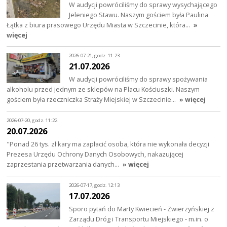
W audycji powróciliśmy do sprawy wysychającego
Jeleniego Stawu. Naszym gościem była Paulina
Łątka z biura prasowego Urzędu Miasta w Szczecinie, która…
»
więcej
2026-07-21, godz. 11:23
21.07.2026
W audycji powróciliśmy do sprawy spożywania
alkoholu przed jednym ze sklepów na Placu Kościuszki. Naszym
gościem była rzeczniczka Straży Miejskiej w Szczecinie…
» więcej
2026-07-20, godz. 11:22
20.07.2026
"Ponad 26 tys. zł kary ma zapłacić osoba, która nie wykonała decyzji
Prezesa Urzędu Ochrony Danych Osobowych, nakazującej
zaprzestania przetwarzania danych…
» więcej
2026-07-17, godz. 12:13
17.07.2026
Sporo pytań do Marty Kwiecień - Zwierzyńskiej z
Zarządu Dróg i Transportu Miejskiego - m.in. o