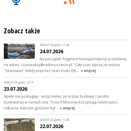
Zobacz także
2026-07-24, godz. 11:44
24.07.2026
Na początek fragment korespondencji przesłanej
na adres: czasreakcji@radioszczecin.pl "Cały czas słyszę że można
"skasować" bilety poprzez skan kodu QR…
» więcej
2026-07-23, godz. 13:13
23.07.2026
Apele nie pomagają - wciąż mimo, że to plac budowy z jezdni
budowanej w ramach tzw. Trasy Północnej korzystają rowerzyści i
rolkarze. Naszym gościem był…
» więcej
2026-07-22, godz. 11:43
22.07.2026