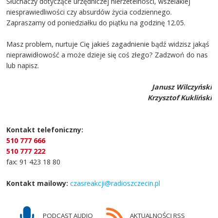
Słuchaczy dotyczące urzędniczej nierzetelności, wszelakiej
niesprawiedliwości czy absurdów życia codziennego.
Zapraszamy od poniedziałku do piątku na godzinę 12.05.
Masz problem, nurtuje Cię jakieś zagadnienie bądź widzisz jakąś
nieprawidłowość a może dzieje się coś złego? Zadzwoń do nas
lub napisz.
Janusz Wilczyński
Krzysztof Kukliński
Kontakt telefoniczny:
510 777 666
510 777 222
fax: 91 423 18 80
Kontakt mailowy:
czasreakcji@radioszczecin.pl
PODCAST AUDIO
AKTUALNOŚCI RSS