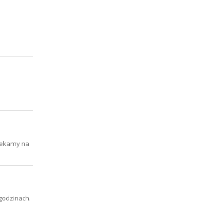
Czekamy na
 godzinach.