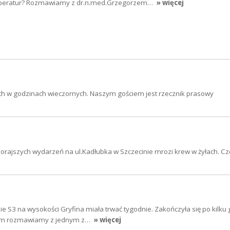
emperatur? Rozmawiamy z dr.n.med.Grzegorzem…
» więcej
nach w godzinach wieczornych. Naszym gościem jest rzecznik prasowy
zorajszych wydarzeń na ul.Kadłubka w Szczecinie mrozi krew w żyłach. 
sie S3 na wysokości Gryfina miała trwać tygodnie. Zakończyła się po kilku
tym rozmawiamy z jednym z…
» więcej