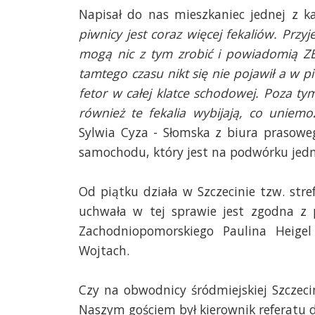
Napisał do nas mieszkaniec jednej z ka
piwnicy jest coraz więcej fekaliów. Przy
mogą nic z tym zrobić i powiadomią ZB
tamtego czasu nikt się nie pojawił a w 
fetor w całej klatce schodowej. Poza ty
również te fekalia wybijają, co uniemoż
Sylwia Cyza - Słomska z biura prasowe
samochodu, który jest na podwórku jedne
Od piątku działa w Szczecinie tzw. stre
uchwała w tej sprawie jest zgodna z
Zachodniopomorskiego Paulina Heigel 
Wojtach.
Czy na obwodnicy śródmiejskiej Szczecin
Naszym gościem był kierownik referatu d