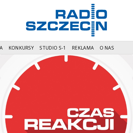
A
KONKURSY
STUDIO S-1
REKLAMA
O NAS