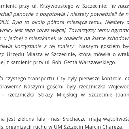
mienic przy ul. Krzywoustego w Szczecinie: "
w nasz
jechali panowie z pogotowia i niestety powiedzieli że n
iLK. Było to około półtora miesiąca temu. Niestety 
piwnicy jest tego coraz więcej. Towarzyszy temu ogrom
m u jednej z mieszkanek w toalecie na klatce schodow
liwia korzystanie z tej toalety
". Naszym gościem by
go Urzędu Miasta w Szczecinie, która mówiła o wra
j z kamienic przy ul. Boh. Getta Warszawskiego.
fa czystego transportu. Czy były pierwsze kontrole, c
 prawem? Naszymi gośćmi były rzeczniczka Wojewo
i rzeczniczka Straży Miejskiej w Szczecinie Joan
a jest zielona fala - nasi Słuchacze, mają wątpliwośc
s. organizacji ruchu w UM Szczecin Marcin Charęza.