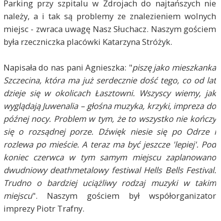
Parking przy szpitalu w Zdrojach do najtańszych nie
należy, a i tak są problemy ze znalezieniem wolnych
miejsc - zwraca uwagę Nasz Słuchacz. Naszym gościem
była rzeczniczka placówki Katarzyna Stróżyk.
Napisała do nas pani Agnieszka: "
piszę jako mieszkanka
Szczecina, która ma już serdecznie dość tego, co od lat
dzieje się w okolicach Łasztowni. Wszyscy wiemy, jak
wyglądają Juwenalia – głośna muzyka, krzyki, impreza do
późnej nocy. Problem w tym, że to wszystko nie kończy
się o rozsądnej porze. Dźwięk niesie się po Odrze i
rozlewa po mieście. A teraz ma być jeszcze 'lepiej'. Pod
koniec czerwca w tym samym miejscu zaplanowano
dwudniowy deathmetalowy festiwal Hells Bells Festival.
Trudno o bardziej uciążliwy rodzaj muzyki w takim
miejscu
". Naszym gościem był współorganizator
imprezy Piotr Trafny.