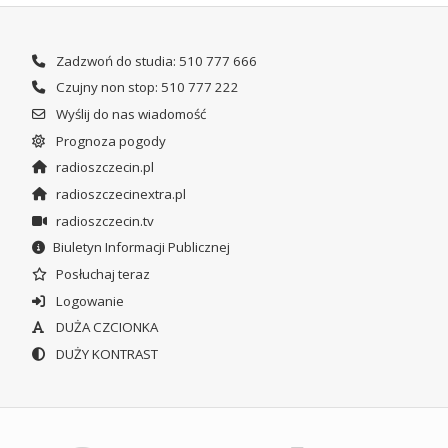
Zadzwoń do studia: 510 777 666
Czujny non stop: 510 777 222
Wyślij do nas wiadomość
Prognoza pogody
radioszczecin.pl
radioszczecinextra.pl
radioszczecin.tv
Biuletyn Informacji Publicznej
Posłuchaj teraz
Logowanie
DUŻA CZCIONKA
DUŻY KONTRAST