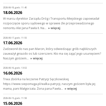
2026-06-18, godz. 11:40
18.06.2026
W marcu dyrektor Zarządu Dróg i Transportu Miejskiego zapowiadał
rozpoczęcie sporu sądowego w sprawie źle przeprowadzonego
remontu Alei Jana Pawła II. Na…
» więcej
2026-06-17, godz. 11:55
17.06.2026
Zadzwonił do nas pan Marcin, który odwiedzając grób najbliższych
zauważył gniazdo os lub szerszeni. Kto ma się zająć jego usunięciem?
Naszym gościem…
» więcej
2026-06-16, godz. 13:02
16.06.2026
Trwa zbiórka na leczenie Patrycji Sęczkowskiej
https://www.siepomaga.pl/walka-patrycji, naszym gościem była jej
mama, pani Małgorzata. Żona pana Pawła…
» więcej
2026-06-15, godz. 11:59
15.06.2026