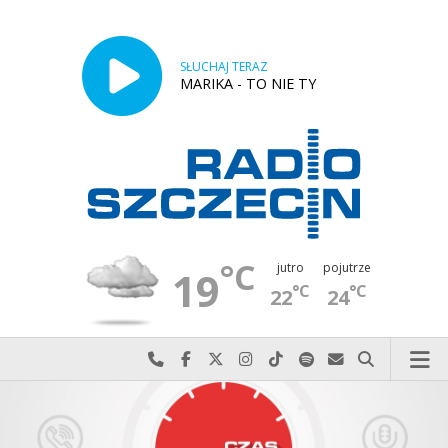
SŁUCHAJ TERAZ
MARIKA - TO NIE TY
°C
jutro
pojutrze
19
°C
°C
22
24
Najlepiej po prostu do nas zadzwoń
Odwiedź nas na Facebook-u
Odwiedź nas na X
Odwiedź nas na Instagram-ie
Odwiedź nas na TikTok-u
Szukaj nas na Spotify
Wyślij do nas w
Szukaj