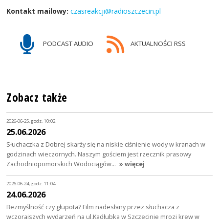
Kontakt mailowy:
czasreakcji@radioszczecin.pl
PODCAST AUDIO
AKTUALNOŚCI RSS
Zobacz także
2026-06-25, godz. 10:02
25.06.2026
Słuchaczka z Dobrej skarży się na niskie ciśnienie wody w kranach w
godzinach wieczornych. Naszym gościem jest rzecznik prasowy
Zachodniopomorskich Wodociągów…
» więcej
2026-06-24, godz. 11:04
24.06.2026
Bezmyślność czy głupota? Film nadesłany przez słuchacza z
wczorajszych wydarzeń na ul.Kadłubka w Szczecinie mrozi krew w