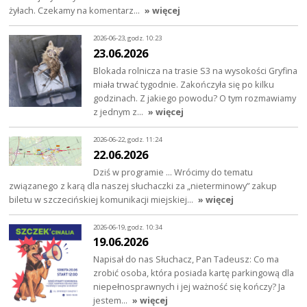
żyłach. Czekamy na komentarz…
» więcej
2026-06-23, godz. 10:23
23.06.2026
Blokada rolnicza na trasie S3 na wysokości Gryfina
miała trwać tygodnie. Zakończyła się po kilku
godzinach. Z jakiego powodu? O tym rozmawiamy
z jednym z…
» więcej
2026-06-22, godz. 11:24
22.06.2026
Dziś w programie … Wrócimy do tematu
związanego z karą dla naszej słuchaczki za „nieterminowy” zakup
biletu w szczecińskiej komunikacji miejskiej…
» więcej
2026-06-19, godz. 10:34
19.06.2026
Napisał do nas Słuchacz, Pan Tadeusz: Co ma
zrobić osoba, która posiada kartę parkingową dla
niepełnosprawnych i jej ważność się kończy? Ja
jestem…
» więcej