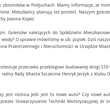
 zbiorników w Podjuchach. Mamy informacje, że mi
one. Mieszkańcy planują też protest. Naszym gości
chy Joanna Kopeć.
. Goleniów należących do Spółdzielni Mieszkaniow
 wody? O sprawie mówiliśmy w ub. piątek. Dziś nasz
ania Przestrzennego i Nieruchomości w Urzędzie Mias
protestuje przeciwko przebiegowi budowanej drogi S10
ł radny Rady Miasta Szczecina Henryk Jerzyk z klubu 
y jest różnica jeśli jest to nowe auto? Czy nowe au
prezes Stowarzyszenie Techniki Motoryzacyjnej dr in