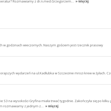
emperatur? Rozmawiamy z dr.n.med.Grzegorzem…
» więcej
nach w godzinach wieczornych. Naszym gościem jest rzecznik prasowy
zorajszych wydarzeń na ul.Kadłubka w Szczecinie mrozi krew w żyłach. 
sie S3 na wysokości Gryfina miała trwać tygodnie. Zakończyła się po kilku
tym rozmawiamy z jednym z…
» więcej