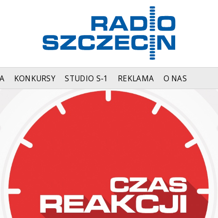
A
KONKURSY
STUDIO S-1
REKLAMA
O NAS