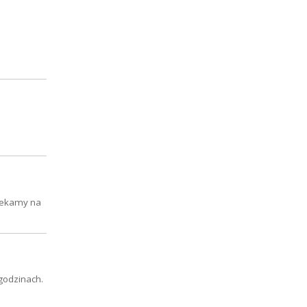
Czekamy na
 godzinach.