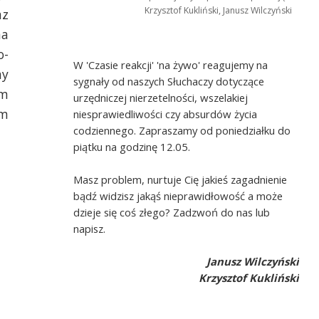
Krzysztof Kukliński, Janusz Wilczyński
az
ma
o-
W 'Czasie reakcji' 'na żywo' reagujemy na
ny
sygnały od naszych Słuchaczy dotyczące
em
urzędniczej nierzetelności, wszelakiej
em
niesprawiedliwości czy absurdów życia
codziennego. Zapraszamy od poniedziałku do
piątku na godzinę 12.05.
Masz problem, nurtuje Cię jakieś zagadnienie
bądź widzisz jakąś nieprawidłowość a może
dzieje się coś złego? Zadzwoń do nas lub
napisz.
Janusz Wilczyński
Krzysztof Kukliński