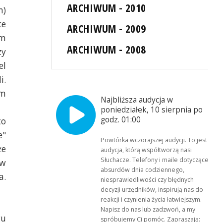
ARCHIWUM - 2010
m)
ce
ARCHIWUM - 2009
ym
ARCHIWUM - 2008
zy
el
i.
ym
Najbliższa audycja w
poniedziałek, 10 sierpnia po
godz. 01:00
to
e"
Powtórka wczorajszej audycji. To jest
że
audycja, którą współtworzą nasi
Słuchacze. Telefony i maile dotyczące
 w
absurdów dnia codziennego,
a.
niesprawiedliwości czy błędnych
decyzji urzędników, inspirują nas do
reakcji i czynienia życia łatwiejszym.
Napisz do nas lub zadzwoń, a my
gu
spróbujemy Ci pomóc. Zapraszają: