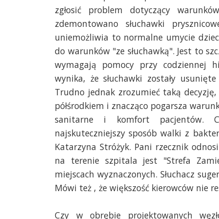
zgłosić problem dotyczący warunków 
zdemontowano słuchawki prysznico
uniemożliwia to normalne umycie dzi
do warunków "ze słuchawką". Jest to sz
wymagają pomocy przy codziennej hig
wynika, że słuchawki zostały usunięte
Trudno jednak zrozumieć taką decyzję,
półśrodkiem i znacząco pogarsza warunk
sanitarne i komfort pacjentów. 
najskuteczniejszy sposób walki z bakter
Katarzyna Stróżyk. Pani rzecznik odnos
na terenie szpitala jest "Strefa Za
miejscach wyznaczonych. Słuchacz sugeruj
Mówi też , że większość kierowców nie r
Czy w obrębie projektowanych węzłó