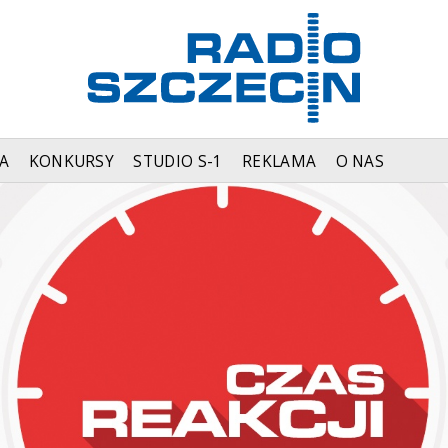
A
KONKURSY
STUDIO S-1
REKLAMA
O NAS