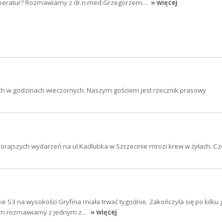
emperatur? Rozmawiamy z dr.n.med.Grzegorzem…
» więcej
nach w godzinach wieczornych. Naszym gościem jest rzecznik prasowy
zorajszych wydarzeń na ul.Kadłubka w Szczecinie mrozi krew w żyłach. 
sie S3 na wysokości Gryfina miała trwać tygodnie. Zakończyła się po kilku
tym rozmawiamy z jednym z…
» więcej