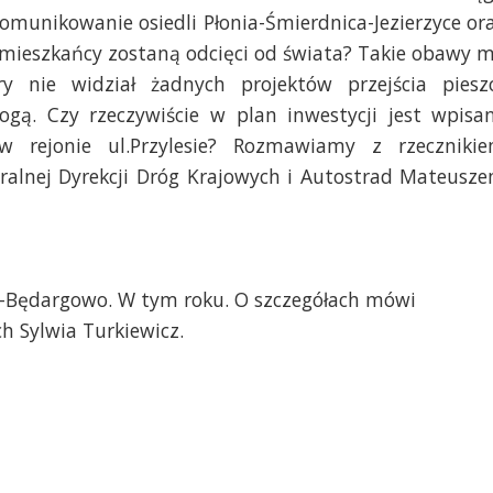
munikowanie osiedli Płonia-Śmierdnica-Jezierzyce or
 mieszkańcy zostaną odcięci od świata? Takie obawy 
ry nie widział żadnych projektów przejścia piesz
ą. Czy rzeczywiście w plan inwestycji jest wpisa
 w rejonie ul.Przylesie? Rozmawiamy z rzeczniki
ralnej Dyrekcji Dróg Krajowych i Autostrad Mateusz
-Będargowo. W tym roku. O szczegółach mówi
h Sylwia Turkiewicz.