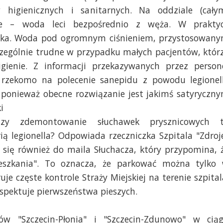
higienicznych i sanitarnych. Na oddziale (cały
we – woda leci bezpośrednio z węża. W prakty
ecka. Woda pod ogromnym ciśnieniem, przystosowan
czególnie trudne w przypadku małych pacjentów, któr
ienie. Z informacji przekazywanych przez person
 rzekomo na polecenie sanepidu z powodu legionell
 ponieważ obecne rozwiązanie jest jakimś satyryczn
i
Czy zdemontowanie słuchawek prysznicowych 
ią legionella? Odpowiada rzeczniczka Szpitala "Zdroj
i się również do maila Słuchacza, który przypomina, 
mieszkania". To oznacza, że parkować można tylko
e częste kontrole Straży Miejskiej na terenie szpital
espektuje pierwszeństwa pieszych.
w "Szczecin-Płonia" i "Szczecin-Zdunowo" w cią