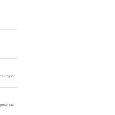
Czekamy na
 godzinach.