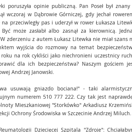
wki poruszyła opinie publiczną. Pan Poseł był znany
ł wczoraj w Dąbrowie Górniczej, gdy jechał rowere
a przeciwległy pas i uderzył w rower Łukasza Litewk
 Być może zasłabł albo zasnął za kierownicą. Jedn
. W zderzeniu z autem Łukasz Litewka nie miał szans 
punktem wyjścia do rozmowy na temat bezpieczeńst
roku na rok cykliści jako niechronieni uczestnicy ruc
oprawić dla ich bezpieczeństwa? Naszym gościem je
owej Andrzej Janowski.
a usuwają gniazdo bociana!" - taki alarmistycz
zujnym numerem 510 777 222. Czy tak jest naprawd
noty Mieszkaniowej "Storkówko" Arkadiusz Krzemińs
ekcji Ochrony Środowiska w Szczecinie Andrzej Miluch.
eumatologii Dziecięcej Szpitala "Zdroje": Chciałab