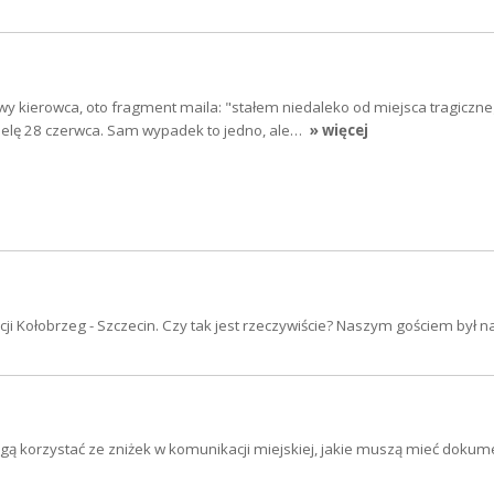
y kierowca, oto fragment maila: "stałem niedaleko od miejsca tragiczn
elę 28 czerwca. Sam wypadek to jedno, ale…
» więcej
ji Kołobrzeg - Szczecin. Czy tak jest rzeczywiście? Naszym gościem był n
gą korzystać ze zniżek w komunikacji miejskiej, jakie muszą mieć dokume