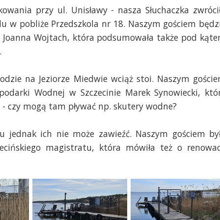
owania przy ul. Unisławy - nasza Słuchaczka zwróci
u w pobliże Przedszkola nr 18. Naszym gościem będz
nie Joanna Wojtach, która podsumowała także pod kąt
.
zie na Jeziorze Miedwie wciąż stoi. Naszym gości
podarki Wodnej w Szczecinie Marek Synowiecki, któ
 - czy mogą tam pływać np. skutery wodne?
tu jednak ich nie może zawieźć. Naszym gościem by
ecińskiego magistratu, która mówiła też o renowac