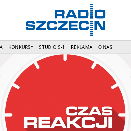
A
KONKURSY
STUDIO S-1
REKLAMA
O NAS