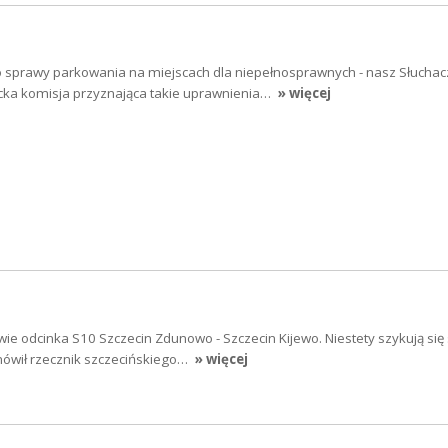
 sprawy parkowania na miejscach dla niepełnosprawnych - nasz Słuchac
cka komisja przyznająca takie uprawnienia…
» więcej
ie odcinka S10 Szczecin Zdunowo - Szczecin Kijewo. Niestety szykują się
mówił rzecznik szczecińskiego…
» więcej