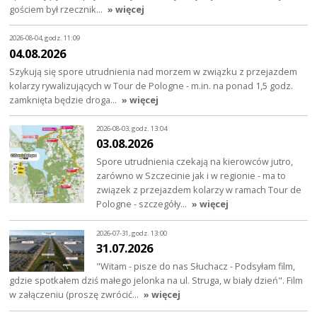
gościem był rzecznik…
» więcej
2026-08-04, godz. 11:09
04.08.2026
Szykują się spore utrudnienia nad morzem w związku z przejazdem
kolarzy rywalizujących w Tour de Pologne - m.in. na ponad 1,5 godz.
zamknięta będzie droga…
» więcej
2026-08-03, godz. 13:04
03.08.2026
Spore utrudnienia czekają na kierowców jutro,
zarówno w Szczecinie jak i w regionie - ma to
związek z przejazdem kolarzy w ramach Tour de
Pologne - szczegóły…
» więcej
2026-07-31, godz. 13:00
31.07.2026
"Witam - pisze do nas Słuchacz - Podsyłam film,
gdzie spotkałem dziś małego jelonka na ul. Struga, w biały dzień". Film
w załączeniu (proszę zwrócić…
» więcej