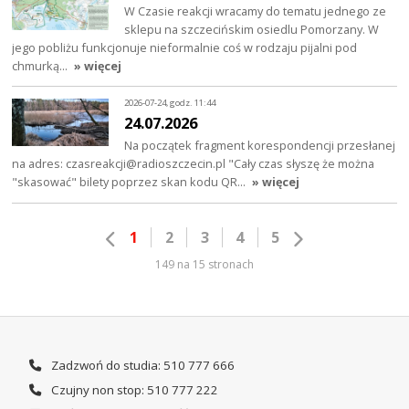
W Czasie reakcji wracamy do tematu jednego ze
sklepu na szczecińskim osiedlu Pomorzany. W
jego pobliżu funkcjonuje nieformalnie coś w rodzaju pijalni pod
chmurką…
» więcej
2026-07-24, godz. 11:44
24.07.2026
Na początek fragment korespondencji przesłanej
na adres: czasreakcji@radioszczecin.pl "Cały czas słyszę że można
"skasować" bilety poprzez skan kodu QR…
» więcej
1
2
3
4
5
149 na 15 stronach
Zadzwoń do studia: 510 777 666
Czujny non stop: 510 777 222