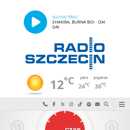
SŁUCHAJ TERAZ
SHAKIRA, BURNA BOI - DAI
DAI
°C
jutro
pojutrze
12
°C
°C
24
30
Najlepiej po prostu do nas zadzwoń
Odwiedź nas na Facebook-u
Odwiedź nas na X
Odwiedź nas na Instagram-ie
Odwiedź nas na TikTok-u
Szukaj nas na Spotify
Wyślij do nas w
Szukaj