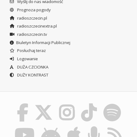
Wyślij do nas wiadomość
Prognoza pogody
radioszczecin.pl
radioszczecinextra.pl
radioszczecin.tv
Biuletyn Informacji Publicznej
Posłuchaj teraz
Logowanie
DUŻA CZCIONKA
DUŻY KONTRAST