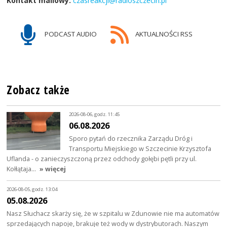
Kontakt mailowy:
czasreakcji@radioszczecin.pl
PODCAST AUDIO
AKTUALNOŚCI RSS
Zobacz także
2026-08-06, godz. 11:45
06.08.2026
Sporo pytań do rzecznika Zarządu Dróg i
Transportu Miejskiego w Szczecinie Krzysztofa
Uflanda - o zanieczyszczoną przez odchody gołębi pętli przy ul.
Kołłątaja…
» więcej
2026-08-05, godz. 13:04
05.08.2026
Nasz Słuchacz skarży się, że w szpitalu w Zdunowie nie ma automatów
sprzedających napoje, brakuje też wody w dystrybutorach. Naszym