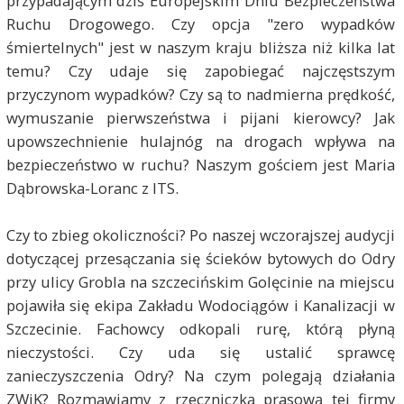
przypadającym dziś Europejskim Dniu Bezpieczeństwa
Ruchu Drogowego. Czy opcja "zero wypadków
śmiertelnych" jest w naszym kraju bliższa niż kilka lat
temu? Czy udaje się zapobiegać najczęstszym
przyczynom wypadków? Czy są to nadmierna prędkość,
wymuszanie pierwszeństwa i pijani kierowcy? Jak
upowszechnienie hulajnóg na drogach wpływa na
bezpieczeństwo w ruchu? Naszym gościem jest Maria
Dąbrowska-Loranc z ITS.
Czy to zbieg okoliczności? Po naszej wczorajszej audycji
dotyczącej przesączania się ścieków bytowych do Odry
przy ulicy Grobla na szczecińskim Golęcinie na miejscu
pojawiła się ekipa Zakładu Wodociągów i Kanalizacji w
Szczecinie. Fachowcy odkopali rurę, którą płyną
nieczystości. Czy uda się ustalić sprawcę
zanieczyszczenia Odry? Na czym polegają działania
ZWiK? Rozmawiamy z rzeczniczką prasową tej firmy