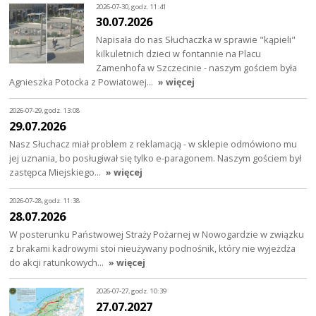
2026-07-30, godz. 11:41
30.07.2026
Napisała do nas Słuchaczka w sprawie "kąpieli"
kilkuletnich dzieci w fontannie na Placu
Zamenhofa w Szczecinie - naszym gościem była
Agnieszka Potocka z Powiatowej…
» więcej
2026-07-29, godz. 13:08
29.07.2026
Nasz Słuchacz miał problem z reklamacją - w sklepie odmówiono mu
jej uznania, bo posługiwał się tylko e-paragonem. Naszym gościem był
zastępca Miejskiego…
» więcej
2026-07-28, godz. 11:38
28.07.2026
W posterunku Państwowej Straży Pożarnej w Nowogardzie w związku
z brakami kadrowymi stoi nieużywany podnośnik, który nie wyjeżdża
do akcji ratunkowych…
» więcej
2026-07-27, godz. 10:39
27.07.2027