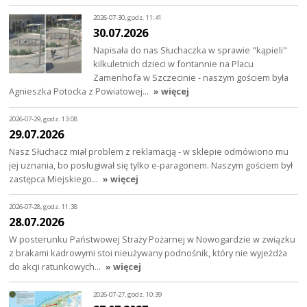
2026-07-30, godz. 11:41
30.07.2026
Napisała do nas Słuchaczka w sprawie "kąpieli"
kilkuletnich dzieci w fontannie na Placu
Zamenhofa w Szczecinie - naszym gościem była
Agnieszka Potocka z Powiatowej…
» więcej
2026-07-29, godz. 13:08
29.07.2026
Nasz Słuchacz miał problem z reklamacją - w sklepie odmówiono mu
jej uznania, bo posługiwał się tylko e-paragonem. Naszym gościem był
zastępca Miejskiego…
» więcej
2026-07-28, godz. 11:38
28.07.2026
W posterunku Państwowej Straży Pożarnej w Nowogardzie w związku
z brakami kadrowymi stoi nieużywany podnośnik, który nie wyjeżdża
do akcji ratunkowych…
» więcej
2026-07-27, godz. 10:39