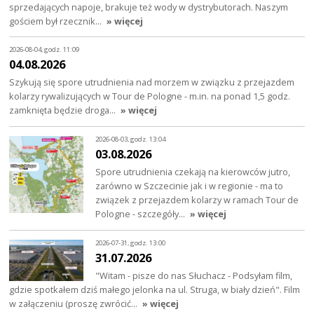
sprzedających napoje, brakuje też wody w dystrybutorach. Naszym
gościem był rzecznik…
» więcej
2026-08-04, godz. 11:09
04.08.2026
Szykują się spore utrudnienia nad morzem w związku z przejazdem
kolarzy rywalizujących w Tour de Pologne - m.in. na ponad 1,5 godz.
zamknięta będzie droga…
» więcej
2026-08-03, godz. 13:04
03.08.2026
Spore utrudnienia czekają na kierowców jutro,
zarówno w Szczecinie jak i w regionie - ma to
związek z przejazdem kolarzy w ramach Tour de
Pologne - szczegóły…
» więcej
2026-07-31, godz. 13:00
31.07.2026
"Witam - pisze do nas Słuchacz - Podsyłam film,
gdzie spotkałem dziś małego jelonka na ul. Struga, w biały dzień". Film
w załączeniu (proszę zwrócić…
» więcej