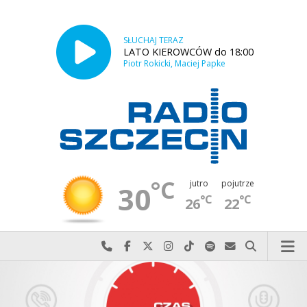
SŁUCHAJ TERAZ
LATO KIEROWCÓW do 18:00
Piotr Rokicki, Maciej Papke
°C
jutro
pojutrze
30
°C
°C
26
22
Najlepiej po prostu do nas zadzwoń
Odwiedź nas na Facebook-u
Odwiedź nas na X
Odwiedź nas na Instagram-ie
Odwiedź nas na TikTok-u
Szukaj nas na Spotify
Wyślij do nas w
Szukaj