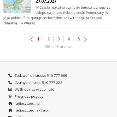
27.07.2027
W Czasie reakcji wracamy do tematu jednego ze
sklepu na szczecińskim osiedlu Pomorzany. W
jego pobliżu funkcjonuje nieformalnie coś w rodzaju pijalni pod
chmurką…
» więcej
1
2
3
4
5
150 na 15 stronach
Zadzwoń do studia: 510 777 666
Czujny non stop: 510 777 222
Wyślij do nas wiadomość
Prognoza pogody
radioszczecin.pl
radioszczecinextra.pl