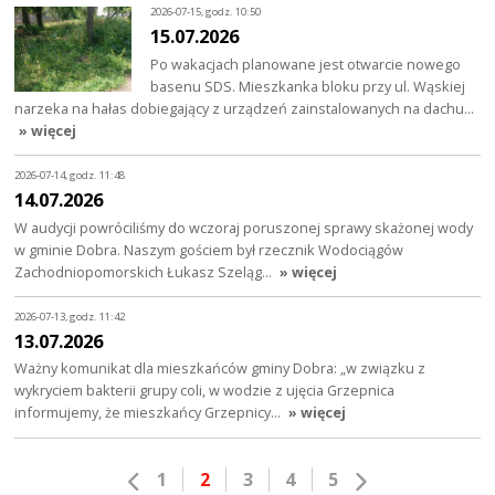
2026-07-15, godz. 10:50
15.07.2026
Po wakacjach planowane jest otwarcie nowego
basenu SDS. Mieszkanka bloku przy ul. Wąskiej
narzeka na hałas dobiegający z urządzeń zainstalowanych na dachu…
» więcej
2026-07-14, godz. 11:48
14.07.2026
W audycji powróciliśmy do wczoraj poruszonej sprawy skażonej wody
w gminie Dobra. Naszym gościem był rzecznik Wodociągów
Zachodniopomorskich Łukasz Szeląg…
» więcej
2026-07-13, godz. 11:42
13.07.2026
Ważny komunikat dla mieszkańców gminy Dobra: „w związku z
wykryciem bakterii grupy coli, w wodzie z ujęcia Grzepnica
informujemy, że mieszkańcy Grzepnicy…
» więcej
1
2
3
4
5