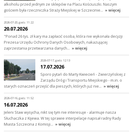
alkoholu przed jednym ze sklepów na Placu Kościuszki. Naszym
gościem była rzeczniczka Straży Miejskiej w Szczecinie…
» więcej
2026-07-20, godz. 11:22
20.07.2026
"Ponad 26 tys. zł kary ma zapłacić osoba, która nie wykonała decyzji
Prezesa Urzędu Ochrony Danych Osobowych, nakazującej
zaprzestania przetwarzania danych…
» więcej
2026-07-17, godz. 12:13
17.07.2026
Sporo pytań do Marty Kwiecień - Zwierzyńskiej z
Zarządu Dróg i Transportu Miejskiego - m.in. o
starych oznaczeń przejść dla pieszych, których już nie…
» więcej
2026-07-16, godz. 11:52
16.07.2026
Jeleni Staw wysycha, nikt się tym nie interesuje - alarmuje nasza
Słuchaczka z Kijewa. W tej sprawie interpelacje napisał radny Rady
Miasta Szczecina z Komisji…
» więcej