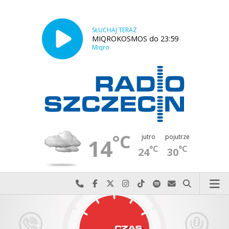
SŁUCHAJ TERAZ
MIQROKOSMOS do 23:59
Miqro
°C
jutro
pojutrze
14
°C
°C
24
30
Najlepiej po prostu do nas zadzwoń
Odwiedź nas na Facebook-u
Odwiedź nas na X
Odwiedź nas na Instagram-ie
Odwiedź nas na TikTok-u
Szukaj nas na Spotify
Wyślij do nas w
Szukaj