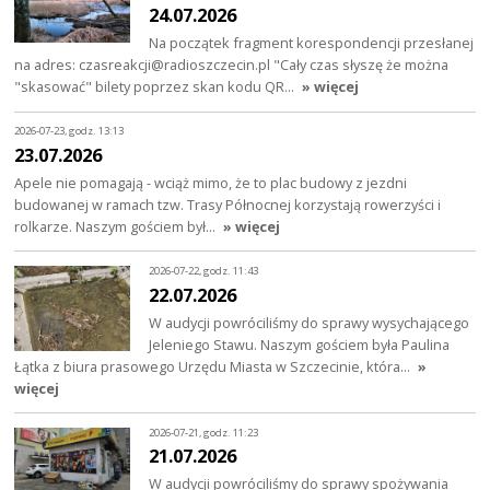
24.07.2026
Na początek fragment korespondencji przesłanej
na adres: czasreakcji@radioszczecin.pl "Cały czas słyszę że można
"skasować" bilety poprzez skan kodu QR…
» więcej
2026-07-23, godz. 13:13
23.07.2026
Apele nie pomagają - wciąż mimo, że to plac budowy z jezdni
budowanej w ramach tzw. Trasy Północnej korzystają rowerzyści i
rolkarze. Naszym gościem był…
» więcej
2026-07-22, godz. 11:43
22.07.2026
W audycji powróciliśmy do sprawy wysychającego
Jeleniego Stawu. Naszym gościem była Paulina
Łątka z biura prasowego Urzędu Miasta w Szczecinie, która…
»
więcej
2026-07-21, godz. 11:23
21.07.2026
W audycji powróciliśmy do sprawy spożywania