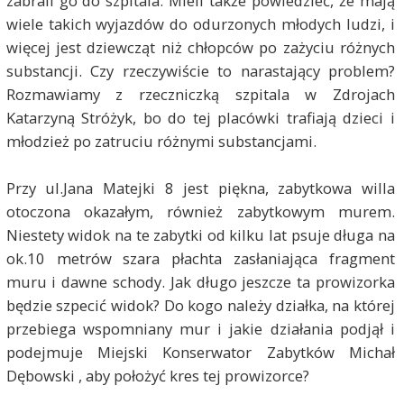
zabrali go do szpitala. Mieli także powiedzieć, że mają
wiele takich wyjazdów do odurzonych młodych ludzi, i
więcej jest dziewcząt niż chłopców po zażyciu różnych
substancji. Czy rzeczywiście to narastający problem?
Rozmawiamy z rzeczniczką szpitala w Zdrojach
Katarzyną Stróżyk, bo do tej placówki trafiają dzieci i
młodzież po zatruciu różnymi substancjami.
Przy ul.Jana Matejki 8 jest piękna, zabytkowa willa
otoczona okazałym, również zabytkowym murem.
Niestety widok na te zabytki od kilku lat psuje długa na
ok.10 metrów szara płachta zasłaniająca fragment
muru i dawne schody. Jak długo jeszcze ta prowizorka
będzie szpecić widok? Do kogo należy działka, na której
przebiega wspomniany mur i jakie działania podjął i
podejmuje Miejski Konserwator Zabytków Michał
Dębowski , aby położyć kres tej prowizorce?