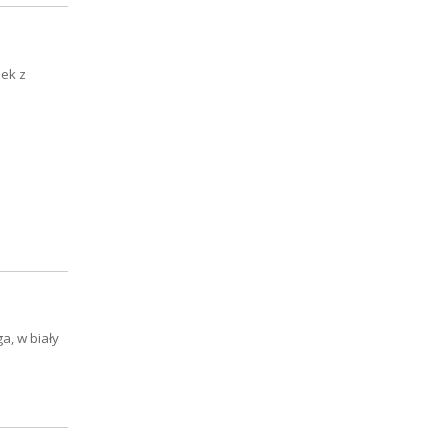
zek z
a, w biały