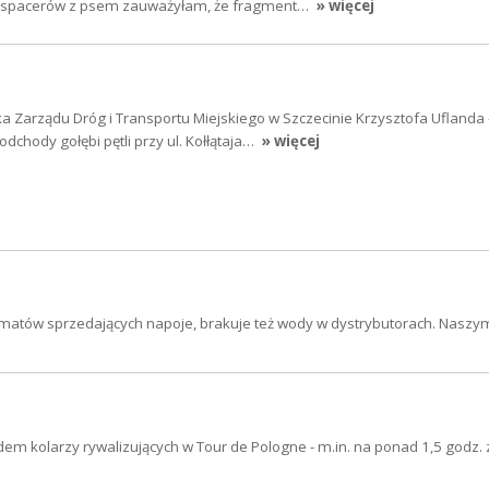
s spacerów z psem zauważyłam, że fragment…
» więcej
a Zarządu Dróg i Transportu Miejskiego w Szczecinie Krzysztofa Uflanda 
dchody gołębi pętli przy ul. Kołłątaja…
» więcej
tomatów sprzedających napoje, brakuje też wody w dystrybutorach. Nasz
em kolarzy rywalizujących w Tour de Pologne - m.in. na ponad 1,5 godz.