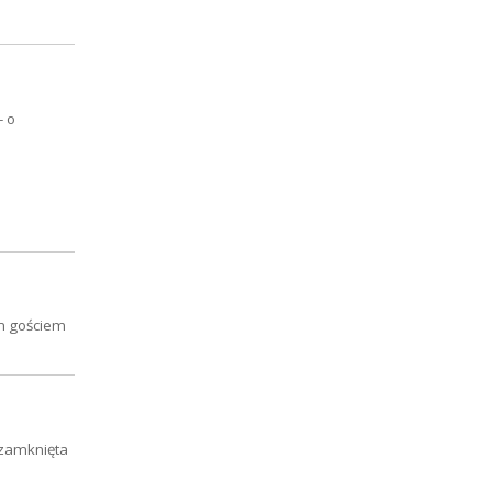
- o
ym gościem
 zamknięta