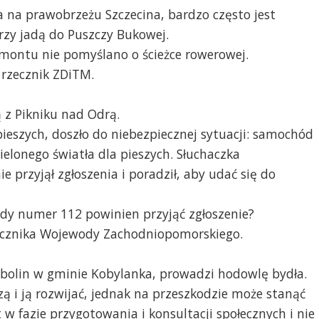
a prawobrzeżu Szczecina, bardzo często jest
zy jadą do Puszczy Bukowej.
remontu nie pomyślano o ścieżce rowerowej.
 rzecznik ZDiTM.
 z Pikniku nad Odrą.
pieszych, doszło do niebezpiecznej sytuacji: samochód
ielonego światła dla pieszych. Słuchaczka
e przyjął zgłoszenia i poradził, aby udać się do
dy numer 112 powinien przyjąć zgłoszenie?
zecznika Wojewody Zachodniopomorskiego.
 Bobolin w gminie Kobylanka, prowadzi hodowlę bydła.
zą i ją rozwijać, jednak na przeszkodzie może stanąć
w fazie przygotowania i konsultacji społecznych i nie