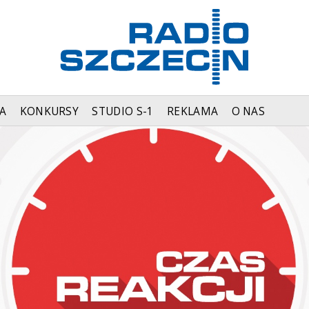
A
KONKURSY
STUDIO S-1
REKLAMA
O NAS