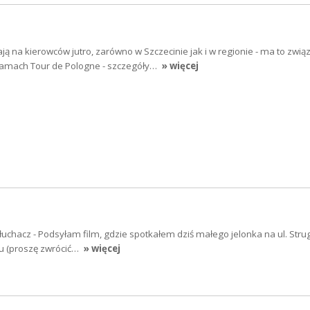
ją na kierowców jutro, zarówno w Szczecinie jak i w regionie - ma to zwią
ramach Tour de Pologne - szczegóły…
» więcej
łuchacz - Podsyłam film, gdzie spotkałem dziś małego jelonka na ul. Strug
iu (proszę zwrócić…
» więcej