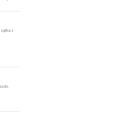
 Łątka z
szki.