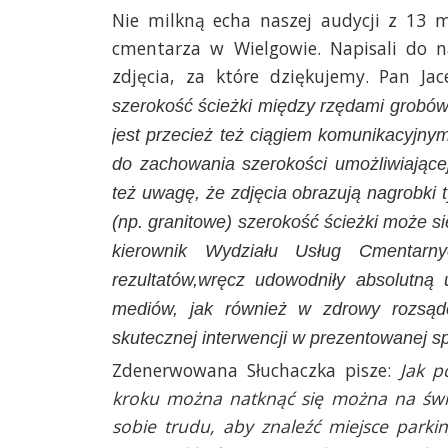
Nie milkną echa naszej audycji z 13 m
cmentarza w Wielgowie. Napisali do na
zdjęcia, za które dziękujemy. Pan Jac
szerokość ścieżki między rzędami grobów 
jest przecież też ciągiem komunikacyjny
do zachowania szerokości umożliwiając
też uwagę, że zdjęcia obrazują nagrobki
(np. granitowe) szerokość ścieżki może 
kierownik Wydziału Usług Cmentar
rezultatów,wręcz udowodniły absolutną 
mediów, jak również w zdrowy rozsąd
skutecznej interwencji w prezentowanej s
Zdenerwowana Słuchaczka pisze:
Jak p
kroku można natknąć się można na świę
sobie trudu, aby znaleźć miejsce parki