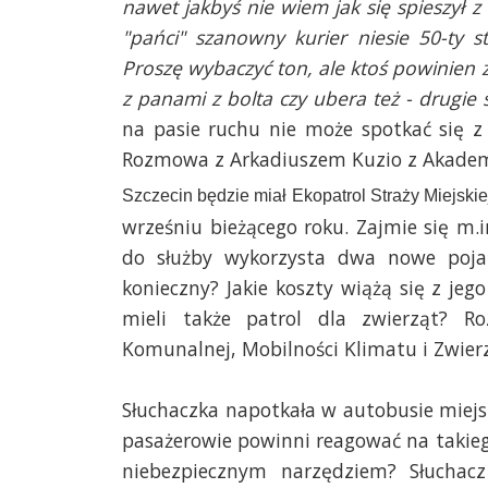
nawet jakbyś nie wiem jak się spieszył z 
"pańci" szanowny kurier niesie 50-ty s
Proszę wybaczyć ton, ale ktoś powinien z
z panami z bolta czy ubera też - drugie 
na pasie ruchu nie może spotkać się z 
Rozmowa z Arkadiuszem Kuzio z Akadem
Szczecin będzie miał Ekopatrol Straży Miejsk
wrześniu bieżącego roku. Zajmie się m.
do służby wykorzysta dwa nowe pojazd
konieczny? Jakie koszty wiążą się z je
mieli także patrol dla zwierząt? 
Komunalnej, Mobilności Klimatu i Zwier
Słuchaczka napotkała w autobusie miejs
pasażerowie powinni reagować na takiego
niebezpiecznym narzędziem? Słuchacz