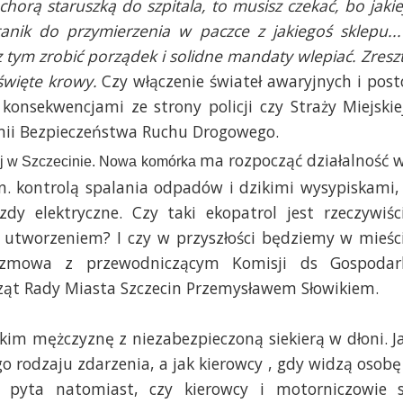
chorą staruszką do szpitala, to musisz czekać, bo jakie
tanik do przymierzenia w paczce z jakiegoś sklepu...
 tym zrobić porządek i solidne mandaty wlepiać. Zresz
święte krowy.
Czy włączenie świateł awaryjnych i post
konsekwencjami ze strony policji czy Straży Miejskie
ii Bezpieczeństwa Ruchu Drogowego.
ma rozpocząć działalność 
iej w Szczecinie. Nowa komórka
in. kontrolą spalania odpadów i dzikimi wysypiskami,
y elektryczne. Czy taki ekopatrol jest rzeczywiśc
go utworzeniem? I czy w przyszłości będziemy w mieśc
Rozmowa z przewodniczącym Komisji ds Gospodar
ząt Rady Miasta Szczecin Przemysławem Słowikiem.
kim mężczyznę z niezabezpieczoną siekierą w dłoni. J
 rodzaju zdarzenia, a jak kierowcy , gdy widzą osobę
 pyta natomiast, czy kierowcy i motorniczowie 