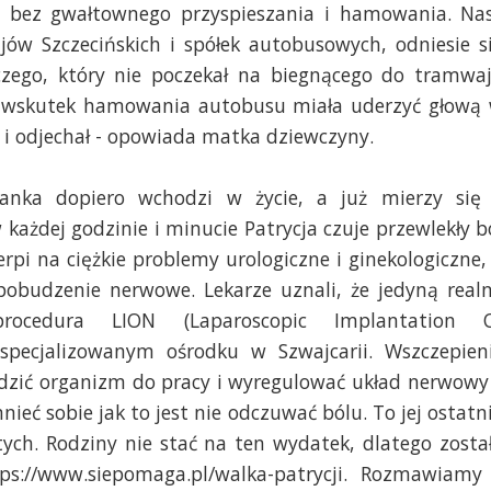
 - bez gwałtownego przyspieszania i hamowania. Na
jów Szczecińskich i spółek autobusowych, odniesie s
zego, który nie poczekał na biegnącego do tramwa
a wskutek hamowania autobusu miała uderzyć głową
ą i odjechał - opowiada matka dziewczyny.
nianka dopiero wchodzi w życie, a już mierzy się
ażdej godzinie i minucie Patrycja czuje przewlekły
b
erpi na ciężkie problemy urologiczne i ginekologiczne,
pobudzenie nerwowe. Lekarze uznali, że jedyną real
ocedura LION (Laparoscopic Implantation 
pecjalizowanym ośrodku w Szwajcarii. Wszczepien
dzić organizm do pracy i wyregulować układ nerwowy
nieć sobie jak to jest nie odczuwać bólu. To jej ostatn
otych. Rodziny nie stać na ten wydatek, dlatego zosta
ps://www.siepomaga.pl/walka-patrycji. Rozmawiamy