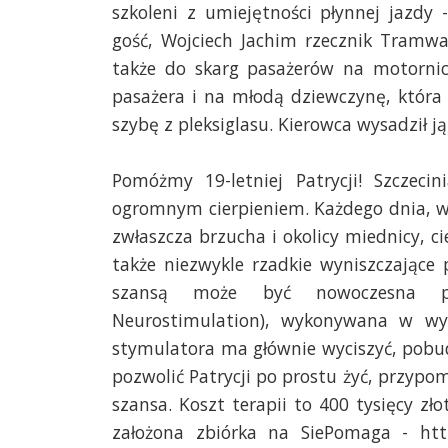
szkoleni z umiejętności płynnej jazdy
gość, Wojciech Jachim rzecznik Tramwa
także do skarg pasażerów na motornic
pasażera i na młodą dziewczynę, któr
szybę z pleksiglasu. Kierowca wysadził j
Pomóżmy 19-letniej Patrycji! Szczeci
ogromnym cierpieniem. Każdego dnia, w k
zwłaszcza brzucha i okolicy miednicy, ci
także
niezwykle rzadkie wyniszczające 
szansą może być nowoczesna pr
Neurostimulation), wykonywana w wys
stymulatora ma głównie wyciszyć, pobu
pozwolić Patrycji po prostu żyć, przypom
szansa. Koszt terapii to 400 tysięcy zł
założona zbiórka na SiePomaga - htt