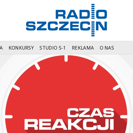
A
KONKURSY
STUDIO S-1
REKLAMA
O NAS