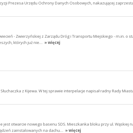
 decyzji Prezesa Urzędu Ochrony Danych Osobowych, nakazującej zaprzest
iecień - Zwierzyńskiej z Zarządu Dróg i Transportu Miejskiego - m.in. o s
eszych, których już nie…
» więcej
a Słuchaczka z Kijewa. W tej sprawie interpelacje napisał radny Rady Mias
 jest otwarcie nowego basenu SDS. Mieszkanka bloku przy ul. Wąskiej n
rządzeń zainstalowanych na dachu…
» więcej