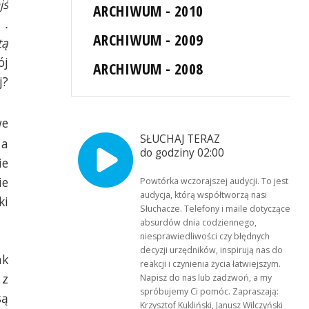
jś
ARCHIWUM - 2010
 .
ARCHIWUM - 2009
tą
ój
ARCHIWUM - 2008
j?
we
SŁUCHAJ TERAZ
 a
do godziny 02:00
ie
ie
Powtórka wczorajszej audycji. To jest
audycja, którą współtworzą nasi
ki
Słuchacze. Telefony i maile dotyczące
absurdów dnia codziennego,
niesprawiedliwości czy błędnych
decyzji urzędników, inspirują nas do
ak
reakcji i czynienia życia łatwiejszym.
 z
Napisz do nas lub zadzwoń, a my
spróbujemy Ci pomóc. Zapraszają:
są
Krzysztof Kukliński, Janusz Wilczyński