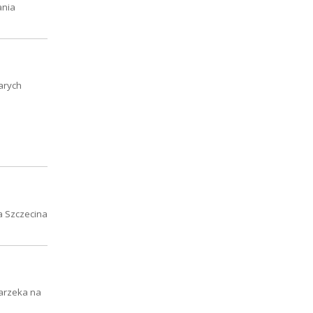
ania
tarych
ta Szczecina
arzeka na