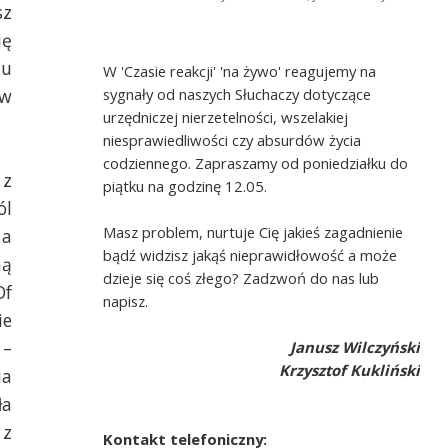
sz
ię
ju
W 'Czasie reakcji' 'na żywo' reagujemy na
sygnały od naszych Słuchaczy dotyczące
 w
urzędniczej nierzetelności, wszelakiej
niesprawiedliwości czy absurdów życia
codziennego. Zapraszamy od poniedziałku do
 z
piątku na godzinę 12.05.
ól
Masz problem, nurtuje Cię jakieś zagadnienie
 a
bądź widzisz jakąś nieprawidłowość a może
ną
dzieje się coś złego? Zadzwoń do nas lub
Of
napisz.
ie
 –
Janusz Wilczyński
Krzysztof Kukliński
ia
ła
 z
Kontakt telefoniczny: