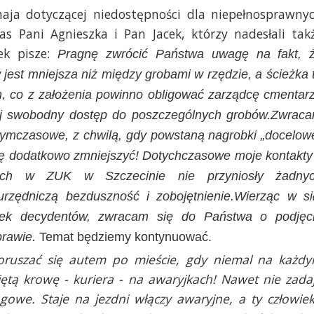
aja dotyczącej niedostępności dla niepełnosprawny
s Pani Agnieszka i Pan Jacek, którzy nadesłali tak
ek pisze:
Pragnę zwrócić Państwa uwagę na fakt, 
jest mniejsza niż między grobami w rzędzie, a ścieżka 
m, co z założenia powinno obligować zarządcę cmentar
ej swobodny dostęp do poszczególnych grobów.Zwrac
 tymczasowe, z chwilą, gdy powstaną nagrobki „docelow
się dodatkowo zmniejszyć! Dotychczasowe moje kontakty
nych w ZUK w Szczecinie nie przyniosły żadny
urzędniczą bezduszność i zobojętnienie.Wierząc w si
ek decydentów, zwracam się do Państwa o podjęc
prawie.
Temat będziemy kontynuować.
oruszać się autem po mieście, gdy niemal na każd
tą krowę - kuriera - na awaryjkach! Nawet nie zada
ngowe. Staje na jezdni włączy awaryjne, a ty człowie