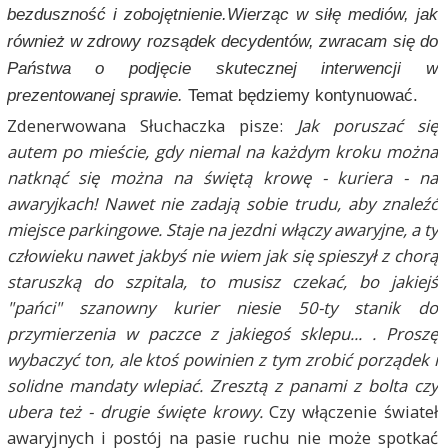
bezduszność i zobojętnienie.Wierząc w siłę mediów, jak
również w zdrowy rozsądek decydentów, zwracam się do
Państwa o podjęcie skutecznej interwencji w
prezentowanej sprawie.
Temat będziemy kontynuować.
Zdenerwowana Słuchaczka pisze:
Jak poruszać się
autem po mieście, gdy niemal na każdym kroku można
natknąć się można na świętą krowę - kuriera - na
awaryjkach! Nawet nie zadają sobie trudu, aby znaleźć
miejsce parkingowe. Staje na jezdni włączy awaryjne, a ty
człowieku nawet jakbyś nie wiem jak się spieszył z chorą
staruszką do szpitala, to musisz czekać, bo jakiejś
"pańci" szanowny kurier niesie 50-ty stanik do
przymierzenia w paczce z jakiegoś sklepu... . Proszę
wybaczyć ton, ale ktoś powinien z tym zrobić porządek i
solidne mandaty wlepiać. Zresztą z panami z bolta czy
ubera też - drugie święte krowy.
Czy włączenie świateł
awaryjnych i postój na pasie ruchu nie może spotkać