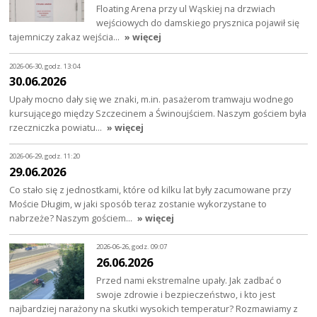
Floating Arena przy ul Wąskiej na drzwiach
wejściowych do damskiego prysznica pojawił się
tajemniczy zakaz wejścia…
» więcej
2026-06-30, godz. 13:04
30.06.2026
Upały mocno dały się we znaki, m.in. pasażerom tramwaju wodnego
kursującego między Szczecinem a Świnoujściem. Naszym gościem była
rzeczniczka powiatu…
» więcej
2026-06-29, godz. 11:20
29.06.2026
Co stało się z jednostkami, które od kilku lat były zacumowane przy
Moście Długim, w jaki sposób teraz zostanie wykorzystane to
nabrzeże? Naszym gościem…
» więcej
2026-06-26, godz. 09:07
26.06.2026
Przed nami ekstremalne upały. Jak zadbać o
swoje zdrowie i bezpieczeństwo, i kto jest
najbardziej narażony na skutki wysokich temperatur? Rozmawiamy z