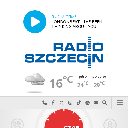
SŁUCHAJ TERAZ
LONDONBEAT - I'VE BEEN
THINKING ABOUT YOU
°C
jutro
pojutrze
16
°C
°C
24
29
Najlepiej po prostu do nas zadzwoń
Odwiedź nas na Facebook-u
Odwiedź nas na X
Odwiedź nas na Instagram-ie
Odwiedź nas na TikTok-u
Szukaj nas na Spotify
Wyślij do nas w
Szukaj