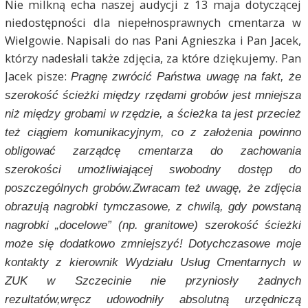
Nie milkną echa naszej audycji z 13 maja dotyczącej
niedostępności dla niepełnosprawnych cmentarza w
Wielgowie. Napisali do nas Pani Agnieszka i Pan Jacek,
którzy nadesłali także zdjęcia, za które dziękujemy. Pan
Jacek pisze:
Pragnę zwrócić Państwa uwagę na fakt, że
szerokość ścieżki między rzędami grobów jest mniejsza
niż między grobami w rzędzie, a ścieżka ta jest przecież
też ciągiem komunikacyjnym, co z założenia powinno
obligować zarządcę cmentarza do zachowania
szerokości umożliwiającej swobodny dostęp do
poszczególnych grobów.Zwracam też uwagę, że zdjęcia
obrazują nagrobki tymczasowe, z chwilą, gdy powstaną
nagrobki „docelowe” (np. granitowe) szerokość ścieżki
może się dodatkowo zmniejszyć! Dotychczasowe moje
kontakty z kierownik Wydziału Usług Cmentarnych w
ZUK w Szczecinie nie przyniosły żadnych
rezultatów,wręcz udowodniły absolutną urzędniczą