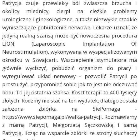
Patrycja czuje przewlekły
ból zwłaszcza brzucha i
okolicy miednicy, cierpi na ciężkie problemy
urologiczne i ginekologiczne, a także
niezwykle rzadkie
wyniszczające pobudzenie nerwowe. Lekarze uznali, że
jedyną realną szansą może być nowoczesna procedura
LION (Laparoscopic Implantation Of
Neurostimulation), wykonywana w wyspecjalizowanym
ośrodku w Szwajcarii. Wszczepienie stymulatora ma
głównie wyciszyć, pobudzić organizm do pracy i
wyregulować układ nerwowy –
pozwolić Patrycji po
prostu żyć, przypomnieć sobie jak to jest nie odczuwać
bólu. To jej ostatnia szansa. Koszt terapii to 400 tysięcy
złotych. Rodziny nie stać na ten wydatek, dlatego została
założona zbiórka na SiePomaga -
https://www.siepomaga.pl/walka-patrycji. Rozmawiamy
z mamą Patrycji, Małgorzatą Sęczkowską i samą
Patrycją, licząc na wsparcie zbiórki ze strony słuchaczy