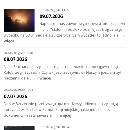
2026-07-09, godz. 13:05
09.07.2026
Napisał do nas zawodowy kierowca, oto fragment
maila: "stałem niedaleko od miejsca tragicznego
wypadku na S3 w niedzielę 28 czerwca. Sam wypadek to jedno, ale…
»
więcej
2026-07-08, godz. 11:28
08.07.2026
Nasz Słuchacz skarży się na regularne spóźnienia pociągów relacji
Kołobrzeg - Szczecin. Czy tak jest rzeczywiście? Naszym gościem był
naczelnik działu…
» więcej
2026-07-07, godz. 13:04
07.07.2026
Dziś w Szczecinie przebywa grupa młodzieży z Niemiec - czy mogą
korzystać ze zniżek w komunikacji miejskiej, jakie muszą mieć
dokumenty - zastanawia się…
» więcej
2026-07-06, godz. 10:54