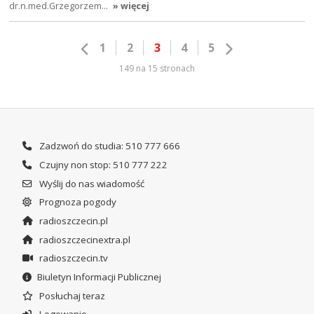
dr.n.med.Grzegorzem…
» więcej
1
2
3
4
5
149 na 15 stronach
Zadzwoń do studia: 510 777 666
Czujny non stop: 510 777 222
Wyślij do nas wiadomość
Prognoza pogody
radioszczecin.pl
radioszczecinextra.pl
radioszczecin.tv
Biuletyn Informacji Publicznej
Posłuchaj teraz