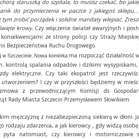
chorą staruszką do szpitala, to musisz czekać, bo jakie
tanik do przymierzenia w paczce z jakiegoś sklepu...
 tym zrobić porządek i solidne mandaty wlepiać. Zresz
święte krowy.
Czy włączenie świateł awaryjnych i post
konsekwencjami ze strony policji czy Straży Miejskie
ii Bezpieczeństwa Ruchu Drogowego.
ma rozpocząć działalność 
iej w Szczecinie. Nowa komórka
in. kontrolą spalania odpadów i dzikimi wysypiskami,
y elektryczne. Czy taki ekopatrol jest rzeczywiśc
go utworzeniem? I czy w przyszłości będziemy w mieśc
Rozmowa z przewodniczącym Komisji ds Gospodar
ząt Rady Miasta Szczecin Przemysławem Słowikiem.
kim mężczyznę z niezabezpieczoną siekierą w dłoni. J
 rodzaju zdarzenia, a jak kierowcy , gdy widzą osobę
 pyta natomiast, czy kierowcy i motorniczowie 