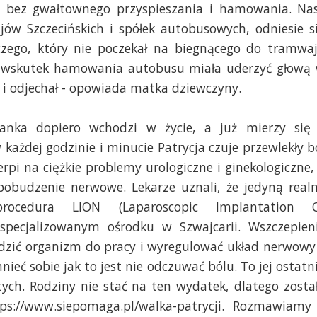
 - bez gwałtownego przyspieszania i hamowania. Na
jów Szczecińskich i spółek autobusowych, odniesie s
zego, który nie poczekał na biegnącego do tramwa
a wskutek hamowania autobusu miała uderzyć głową
ą i odjechał - opowiada matka dziewczyny.
nianka dopiero wchodzi w życie, a już mierzy się
ażdej godzinie i minucie Patrycja czuje przewlekły
b
erpi na ciężkie problemy urologiczne i ginekologiczne,
pobudzenie nerwowe. Lekarze uznali, że jedyną real
ocedura LION (Laparoscopic Implantation 
pecjalizowanym ośrodku w Szwajcarii. Wszczepien
dzić organizm do pracy i wyregulować układ nerwowy
nieć sobie jak to jest nie odczuwać bólu. To jej ostatn
otych. Rodziny nie stać na ten wydatek, dlatego zosta
ps://www.siepomaga.pl/walka-patrycji. Rozmawiamy