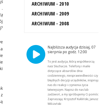
jś
ARCHIWUM - 2010
 .
ARCHIWUM - 2009
tą
ój
ARCHIWUM - 2008
j?
we
Najbliższa audycja dzisiaj, 07
 a
sierpnia po godz. 12:00
ie
ie
To jest audycja, którą współtworzą
nasi Słuchacze. Telefony i maile
ki
dotyczące absurdów dnia
codziennego, niesprawiedliwości czy
błędnych decyzji urzędników, inspirują
nas do reakcji i czynienia życia
ak
łatwiejszym. Napisz do nas lub
 z
zadzwoń, a my spróbujemy Ci pomóc.
Zapraszają: Krzysztof Kukliński, Janusz
są
Wilczyński