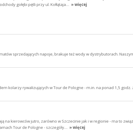
dchody gołębi pętli przy ul. Kołłątaja…
» więcej
tomatów sprzedających napoje, brakuje też wody w dystrybutorach. Nasz
em kolarzy rywalizujących w Tour de Pologne - m.in. na ponad 1,5 godz.
ją na kierowców jutro, zarówno w Szczecinie jak i w regionie - ma to zwią
ramach Tour de Pologne - szczegóły…
» więcej