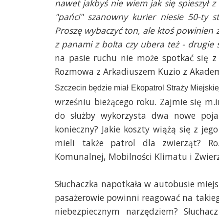
nawet jakbyś nie wiem jak się spieszył z 
"pańci" szanowny kurier niesie 50-ty s
Proszę wybaczyć ton, ale ktoś powinien z
z panami z bolta czy ubera też - drugie 
na pasie ruchu nie może spotkać się z 
Rozmowa z Arkadiuszem Kuzio z Akadem
Szczecin będzie miał Ekopatrol Straży Miejsk
wrześniu bieżącego roku. Zajmie się m.
do służby wykorzysta dwa nowe pojazd
konieczny? Jakie koszty wiążą się z je
mieli także patrol dla zwierząt? 
Komunalnej, Mobilności Klimatu i Zwier
Słuchaczka napotkała w autobusie miejs
pasażerowie powinni reagować na takiego
niebezpiecznym narzędziem? Słuchacz