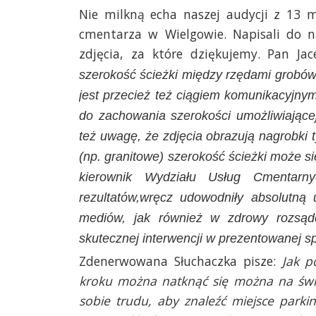
Nie milkną echa naszej audycji z 13 m
cmentarza w Wielgowie. Napisali do na
zdjęcia, za które dziękujemy. Pan Jac
szerokość ścieżki między rzędami grobów 
jest przecież też ciągiem komunikacyjny
do zachowania szerokości umożliwiając
też uwagę, że zdjęcia obrazują nagrobki
(np. granitowe) szerokość ścieżki może 
kierownik Wydziału Usług Cmentar
rezultatów,wręcz udowodniły absolutną 
mediów, jak również w zdrowy rozsąd
skutecznej interwencji w prezentowanej s
Zdenerwowana Słuchaczka pisze:
Jak p
kroku można natknąć się można na świę
sobie trudu, aby znaleźć miejsce parki