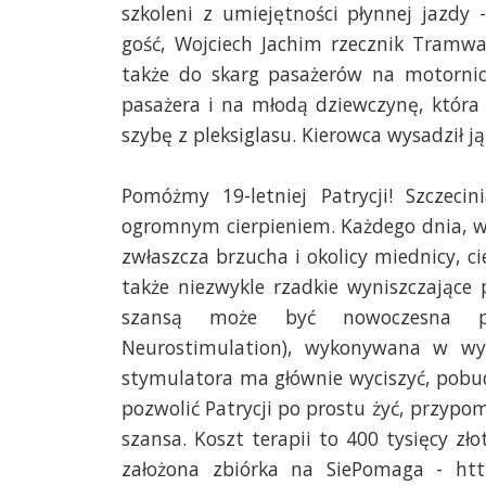
szkoleni z umiejętności płynnej jazdy
gość, Wojciech Jachim rzecznik Tramwa
także do skarg pasażerów na motornic
pasażera i na młodą dziewczynę, któr
szybę z pleksiglasu. Kierowca wysadził j
Pomóżmy 19-letniej Patrycji! Szczeci
ogromnym cierpieniem. Każdego dnia, w k
zwłaszcza brzucha i okolicy miednicy, ci
także
niezwykle rzadkie wyniszczające 
szansą może być nowoczesna pr
Neurostimulation), wykonywana w wys
stymulatora ma głównie wyciszyć, pobu
pozwolić Patrycji po prostu żyć, przypom
szansa. Koszt terapii to 400 tysięcy zł
założona zbiórka na SiePomaga - htt