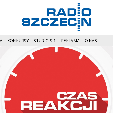
A
KONKURSY
STUDIO S-1
REKLAMA
O NAS