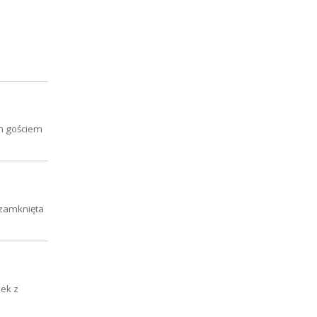
ym gościem
 zamknięta
zek z