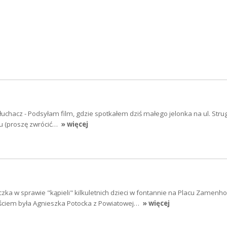
łuchacz - Podsyłam film, gdzie spotkałem dziś małego jelonka na ul. Strug
iu (proszę zwrócić…
» więcej
zka w sprawie "kąpieli" kilkuletnich dzieci w fontannie na Placu Zamenh
ściem była Agnieszka Potocka z Powiatowej…
» więcej