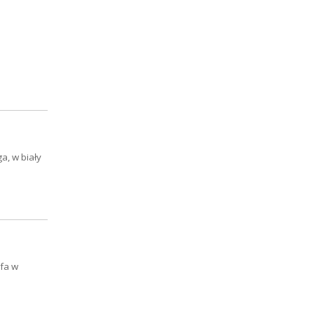
a, w biały
ofa w