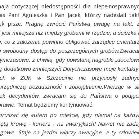
aja dotyczącej niedostępności dla niepełnosprawny
s Pani Agnieszka i Pan Jacek, którzy nadesłali tak
ek pisze:
Pragnę zwrócić Państwa uwagę na fakt, 
jest mniejsza niż między grobami w rzędzie, a ścieżka 
m, co z założenia powinno obligować zarządcę cmentar
ej swobodny dostęp do poszczególnych grobów.Zwrac
 tymczasowe, z chwilą, gdy powstaną nagrobki „docelow
się dodatkowo zmniejszyć! Dotychczasowe moje kontakty
nych w ZUK w Szczecinie nie przyniosły żadny
urzędniczą bezduszność i zobojętnienie.Wierząc w si
ek decydentów, zwracam się do Państwa o podjęc
prawie.
Temat będziemy kontynuować.
oruszać się autem po mieście, gdy niemal na każd
tą krowę - kuriera - na awaryjkach! Nawet nie zada
ngowe. Staje na jezdni włączy awaryjne, a ty człowie