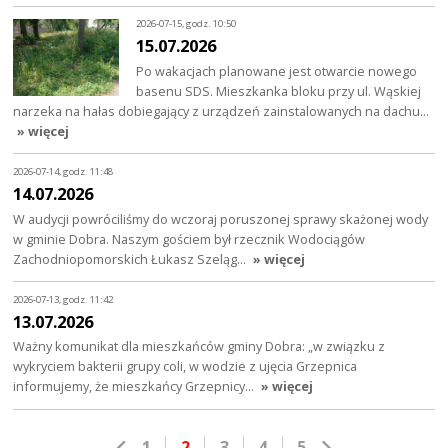
2026-07-15, godz. 10:50
15.07.2026
Po wakacjach planowane jest otwarcie nowego
basenu SDS. Mieszkanka bloku przy ul. Wąskiej
narzeka na hałas dobiegający z urządzeń zainstalowanych na dachu…
» więcej
2026-07-14, godz. 11:48
14.07.2026
W audycji powróciliśmy do wczoraj poruszonej sprawy skażonej wody
w gminie Dobra. Naszym gościem był rzecznik Wodociągów
Zachodniopomorskich Łukasz Szeląg…
» więcej
2026-07-13, godz. 11:42
13.07.2026
Ważny komunikat dla mieszkańców gminy Dobra: „w związku z
wykryciem bakterii grupy coli, w wodzie z ujęcia Grzepnica
informujemy, że mieszkańcy Grzepnicy…
» więcej
1
2
3
4
5