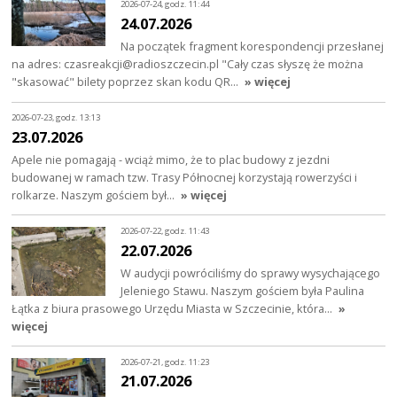
2026-07-24, godz. 11:44
24.07.2026
Na początek fragment korespondencji przesłanej
na adres: czasreakcji@radioszczecin.pl "Cały czas słyszę że można
"skasować" bilety poprzez skan kodu QR…
» więcej
2026-07-23, godz. 13:13
23.07.2026
Apele nie pomagają - wciąż mimo, że to plac budowy z jezdni
budowanej w ramach tzw. Trasy Północnej korzystają rowerzyści i
rolkarze. Naszym gościem był…
» więcej
2026-07-22, godz. 11:43
22.07.2026
W audycji powróciliśmy do sprawy wysychającego
Jeleniego Stawu. Naszym gościem była Paulina
Łątka z biura prasowego Urzędu Miasta w Szczecinie, która…
»
więcej
2026-07-21, godz. 11:23
21.07.2026