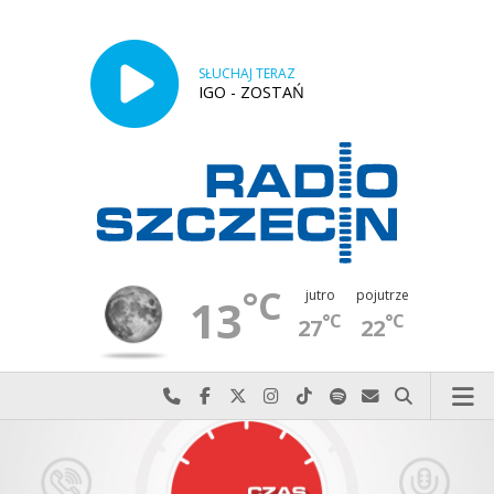
SŁUCHAJ TERAZ
IGO - ZOSTAŃ
°C
jutro
pojutrze
13
°C
°C
27
22
Najlepiej po prostu do nas zadzwoń
Odwiedź nas na Facebook-u
Odwiedź nas na X
Odwiedź nas na Instagram-ie
Odwiedź nas na TikTok-u
Szukaj nas na Spotify
Wyślij do nas w
Szukaj