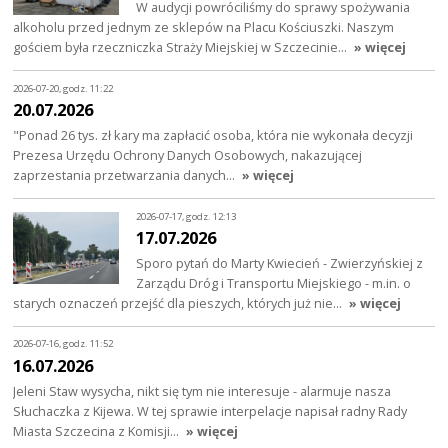
W audycji powróciliśmy do sprawy spożywania
alkoholu przed jednym ze sklepów na Placu Kościuszki. Naszym
gościem była rzeczniczka Straży Miejskiej w Szczecinie…
» więcej
2026-07-20, godz. 11:22
20.07.2026
"Ponad 26 tys. zł kary ma zapłacić osoba, która nie wykonała decyzji
Prezesa Urzędu Ochrony Danych Osobowych, nakazującej
zaprzestania przetwarzania danych…
» więcej
2026-07-17, godz. 12:13
17.07.2026
Sporo pytań do Marty Kwiecień - Zwierzyńskiej z
Zarządu Dróg i Transportu Miejskiego - m.in. o
starych oznaczeń przejść dla pieszych, których już nie…
» więcej
2026-07-16, godz. 11:52
16.07.2026
Jeleni Staw wysycha, nikt się tym nie interesuje - alarmuje nasza
Słuchaczka z Kijewa. W tej sprawie interpelacje napisał radny Rady
Miasta Szczecina z Komisji…
» więcej