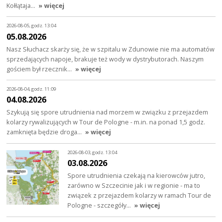
Kołłątaja…
» więcej
2026-08-05, godz. 13:04
05.08.2026
Nasz Słuchacz skarży się, że w szpitalu w Zdunowie nie ma automatów
sprzedających napoje, brakuje też wody w dystrybutorach. Naszym
gościem był rzecznik…
» więcej
2026-08-04, godz. 11:09
04.08.2026
Szykują się spore utrudnienia nad morzem w związku z przejazdem
kolarzy rywalizujących w Tour de Pologne - m.in. na ponad 1,5 godz.
zamknięta będzie droga…
» więcej
2026-08-03, godz. 13:04
03.08.2026
Spore utrudnienia czekają na kierowców jutro,
zarówno w Szczecinie jak i w regionie - ma to
związek z przejazdem kolarzy w ramach Tour de
Pologne - szczegóły…
» więcej