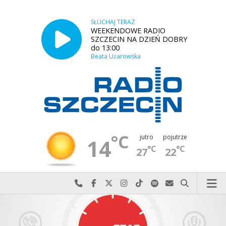
SŁUCHAJ TERAZ
WEEKENDOWE RADIO
SZCZECIN NA DZIEŃ DOBRY
do 13:00
Beata Użarowska
°C
jutro
pojutrze
14
°C
°C
27
22
Najlepiej po prostu do nas zadzwoń
Odwiedź nas na Facebook-u
Odwiedź nas na X
Odwiedź nas na Instagram-ie
Odwiedź nas na TikTok-u
Szukaj nas na Spotify
Wyślij do nas w
Szukaj