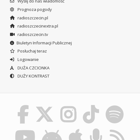
Wyślij do nas wiadomość
Prognoza pogody
radioszczecin.pl
radioszczecinextra.pl
radioszczecin.tv
Biuletyn Informacji Publicznej
Posłuchaj teraz
Logowanie
DUŻA CZCIONKA
DUŻY KONTRAST