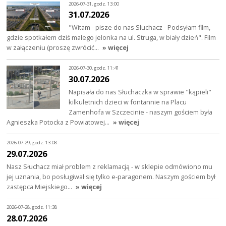
2026-07-31, godz. 13:00
31.07.2026
"Witam - pisze do nas Słuchacz - Podsyłam film,
gdzie spotkałem dziś małego jelonka na ul. Struga, w biały dzień". Film
w załączeniu (proszę zwrócić…
» więcej
2026-07-30, godz. 11:41
30.07.2026
Napisała do nas Słuchaczka w sprawie "kąpieli"
kilkuletnich dzieci w fontannie na Placu
Zamenhofa w Szczecinie - naszym gościem była
Agnieszka Potocka z Powiatowej…
» więcej
2026-07-29, godz. 13:08
29.07.2026
Nasz Słuchacz miał problem z reklamacją - w sklepie odmówiono mu
jej uznania, bo posługiwał się tylko e-paragonem. Naszym gościem był
zastępca Miejskiego…
» więcej
2026-07-28, godz. 11:38
28.07.2026