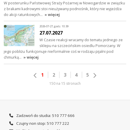
W posterunku Państwowej Straży Pożarnej w Nowogardzie w związku
z brakami kadrowymi stoi nieużywany podnośnik, który nie wyjeżdża
do akcji ratunkowych…
» więcej
2026-07-27, godz. 10:39
27.07.2027
W Czasie reakcji wracamy do tematu jednego ze
sklepu na szczecińskim osiedlu Pomorzany. W
jego pobliżu funkcjonuje nieformalnie coś w rodzaju pijalni pod
chmurką…
» więcej
1
2
3
4
5
150 na 15 stronach
Zadzwoń do studia: 510 777 666
Czujny non stop: 510 777 222