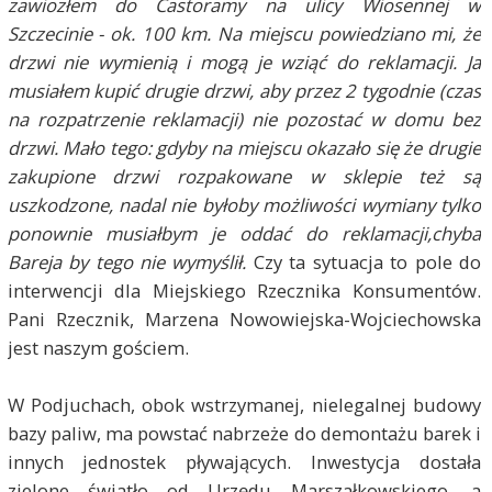
zawiozłem do Castoramy na ulicy Wiosennej w
Szczecinie - ok. 100 km. Na miejscu powiedziano mi, że
drzwi nie wymienią i mogą je wziąć do reklamacji. Ja
musiałem kupić drugie drzwi, aby przez 2 tygodnie (czas
na rozpatrzenie reklamacji) nie pozostać w domu bez
drzwi. Mało tego: gdyby na miejscu okazało się że drugie
zakupione drzwi rozpakowane w sklepie też są
uszkodzone, nadal nie byłoby możliwości wymiany tylko
ponownie musiałbym je oddać do reklamacji,chyba
Bareja by tego nie wymyślił.
Czy ta sytuacja to pole do
interwencji dla Miejskiego Rzecznika Konsumentów.
Pani Rzecznik, Marzena Nowowiejska-Wojciechowska
jest naszym gościem.
W Podjuchach, obok wstrzymanej, nielegalnej budowy
bazy paliw, ma powstać nabrzeże do demontażu barek i
innych jednostek pływających. Inwestycja dostała
zielone światło od Urzędu Marszałkowskiego, a