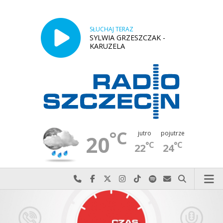
SŁUCHAJ TERAZ
SYLWIA GRZESZCZAK -
KARUZELA
°C
jutro
pojutrze
20
°C
°C
22
24
Najlepiej po prostu do nas zadzwoń
Odwiedź nas na Facebook-u
Odwiedź nas na X
Odwiedź nas na Instagram-ie
Odwiedź nas na TikTok-u
Szukaj nas na Spotify
Wyślij do nas w
Szukaj