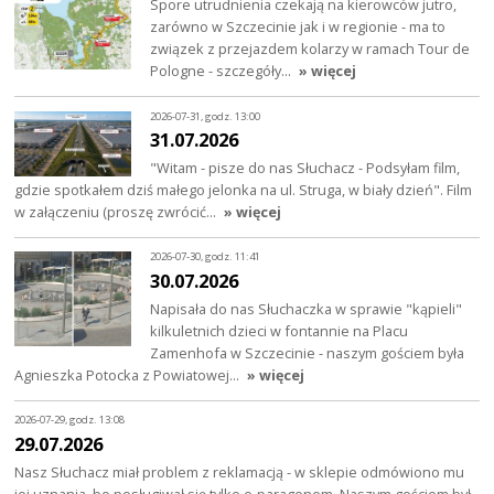
Spore utrudnienia czekają na kierowców jutro,
zarówno w Szczecinie jak i w regionie - ma to
związek z przejazdem kolarzy w ramach Tour de
Pologne - szczegóły…
» więcej
2026-07-31, godz. 13:00
31.07.2026
"Witam - pisze do nas Słuchacz - Podsyłam film,
gdzie spotkałem dziś małego jelonka na ul. Struga, w biały dzień". Film
w załączeniu (proszę zwrócić…
» więcej
2026-07-30, godz. 11:41
30.07.2026
Napisała do nas Słuchaczka w sprawie "kąpieli"
kilkuletnich dzieci w fontannie na Placu
Zamenhofa w Szczecinie - naszym gościem była
Agnieszka Potocka z Powiatowej…
» więcej
2026-07-29, godz. 13:08
29.07.2026
Nasz Słuchacz miał problem z reklamacją - w sklepie odmówiono mu
jej uznania, bo posługiwał się tylko e-paragonem. Naszym gościem był