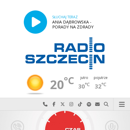
SŁUCHAJ TERAZ
ANIA DĄBROWSKA -
PORADY NA ZDRADY
°C
jutro
pojutrze
20
°C
°C
30
32
Najlepiej po prostu do nas zadzwoń
Odwiedź nas na Facebook-u
Odwiedź nas na X
Odwiedź nas na Instagram-ie
Odwiedź nas na TikTok-u
Szukaj nas na Spotify
Wyślij do nas w
Szukaj