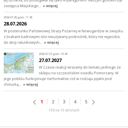
zastępca Miejskiego…
» więcej
2026-07-28, godz. 11:38
28.07.2026
W posterunku Państwowej Straży Pożarnej w Nowogardzie w związku
z brakami kadrowymi stoi nieużywany podnośnik, który nie wyjeżdża
do akcji ratunkowych…
» więcej
2026-07-27, godz. 10:39
27.07.2027
W Czasie reakcji wracamy do tematu jednego ze
sklepu na szczecińskim osiedlu Pomorzany. W
jego pobliżu funkcjonuje nieformalnie coś w rodzaju pijalni pod
chmurką…
» więcej
1
2
3
4
5
150 na 15 stronach