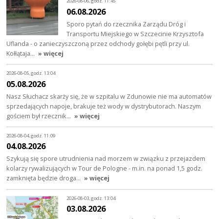
2026-08-06, godz. 11:45
06.08.2026
Sporo pytań do rzecznika Zarządu Dróg i
Transportu Miejskiego w Szczecinie Krzysztofa
Uflanda - o zanieczyszczoną przez odchody gołębi pętli przy ul.
Kołłątaja…
» więcej
2026-08-05, godz. 13:04
05.08.2026
Nasz Słuchacz skarży się, że w szpitalu w Zdunowie nie ma automatów
sprzedających napoje, brakuje też wody w dystrybutorach. Naszym
gościem był rzecznik…
» więcej
2026-08-04, godz. 11:09
04.08.2026
Szykują się spore utrudnienia nad morzem w związku z przejazdem
kolarzy rywalizujących w Tour de Pologne - m.in. na ponad 1,5 godz.
zamknięta będzie droga…
» więcej
2026-08-03, godz. 13:04
03.08.2026