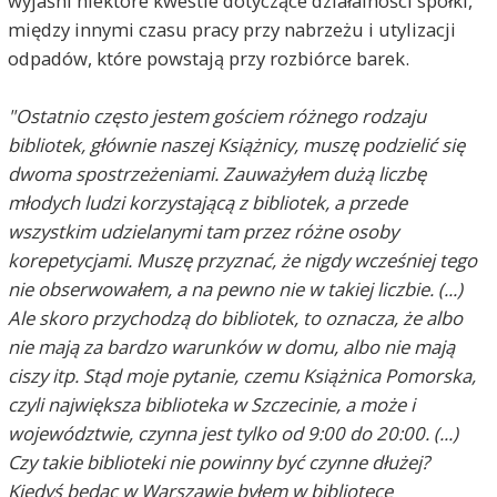
wyjaśni niektóre kwestie dotyczące działalności spółki,
między innymi czasu pracy przy nabrzeżu i utylizacji
odpadów, które powstają przy rozbiórce barek.
"Ostatnio często jestem gościem różnego rodzaju
bibliotek, głównie naszej Książnicy, muszę podzielić się
dwoma spostrzeżeniami. Zauważyłem dużą liczbę
młodych ludzi korzystającą z bibliotek, a przede
wszystkim udzielanymi tam przez różne osoby
korepetycjami. Muszę przyznać, że nigdy wcześniej tego
nie obserwowałem, a na pewno nie w takiej liczbie. (...)
Ale skoro przychodzą do bibliotek, to oznacza, że albo
nie mają za bardzo warunków w domu, albo nie mają
ciszy itp. Stąd moje pytanie, czemu Książnica Pomorska,
czyli największa biblioteka w Szczecinie, a może i
województwie, czynna jest tylko od 9:00 do 20:00. (...)
Czy takie biblioteki nie powinny być czynne dłużej?
Kiedyś będąc w Warszawie byłem w bibliotece