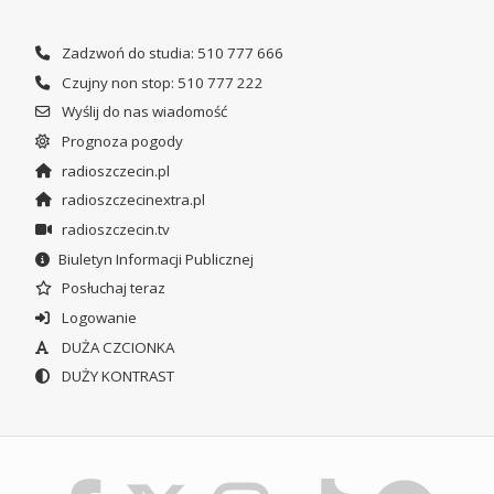
Zadzwoń do studia: 510 777 666
Czujny non stop: 510 777 222
Wyślij do nas wiadomość
Prognoza pogody
radioszczecin.pl
radioszczecinextra.pl
radioszczecin.tv
Biuletyn Informacji Publicznej
Posłuchaj teraz
Logowanie
DUŻA CZCIONKA
DUŻY KONTRAST