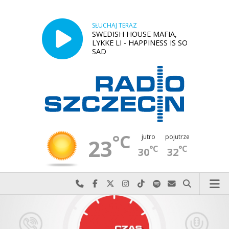
SŁUCHAJ TERAZ
SWEDISH HOUSE MAFIA,
LYKKE LI - HAPPINESS IS SO
SAD
°C
jutro
pojutrze
23
°C
°C
30
32
Najlepiej po prostu do nas zadzwoń
Odwiedź nas na Facebook-u
Odwiedź nas na X
Odwiedź nas na Instagram-ie
Odwiedź nas na TikTok-u
Szukaj nas na Spotify
Wyślij do nas w
Szukaj