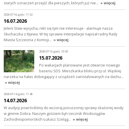
starych oznaczeń przejść dla pieszych, których już nie…
» więcej
2026-07-16, godz. 11:52
16.07.2026
Jeleni Staw wysycha, nikt się tym nie interesuje - alarmuje nasza
Słuchaczka z Kijewa. W tej sprawie interpelacje napisał radny Rady
Miasta Szczecina z Komisji…
» więcej
2026-07-15, godz. 10:50
15.07.2026
Po wakacjach planowane jest otwarcie nowego
basenu SDS. Mieszkanka bloku przy ul. Wąskiej
narzeka na hałas dobiegający z urządzeń zainstalowanych na dachu…
» więcej
2026-07-14, godz. 11:48
14.07.2026
W audycji powróciliśmy do wczoraj poruszonej sprawy skażonej wody
w gminie Dobra. Naszym gościem był rzecznik Wodociągów
Zachodniopomorskich Łukasz Szeląg…
» więcej