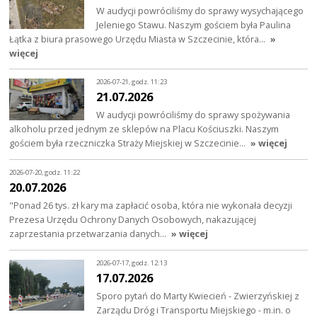
W audycji powróciliśmy do sprawy wysychającego
Jeleniego Stawu. Naszym gościem była Paulina
Łątka z biura prasowego Urzędu Miasta w Szczecinie, która…
»
więcej
2026-07-21, godz. 11:23
21.07.2026
W audycji powróciliśmy do sprawy spożywania
alkoholu przed jednym ze sklepów na Placu Kościuszki. Naszym
gościem była rzeczniczka Straży Miejskiej w Szczecinie…
» więcej
2026-07-20, godz. 11:22
20.07.2026
"Ponad 26 tys. zł kary ma zapłacić osoba, która nie wykonała decyzji
Prezesa Urzędu Ochrony Danych Osobowych, nakazującej
zaprzestania przetwarzania danych…
» więcej
2026-07-17, godz. 12:13
17.07.2026
Sporo pytań do Marty Kwiecień - Zwierzyńskiej z
Zarządu Dróg i Transportu Miejskiego - m.in. o