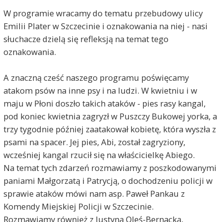
W programie wracamy do tematu przebudowy ulicy
Emilii Plater w Szczecinie i oznakowania na niej - nasi
słuchacze dzielą się refleksją na temat tego
oznakowania.
A znaczną cześć naszego programu poświęcamy
atakom psów na inne psy i na ludzi. W kwietniu i w
maju w Płoni doszło takich ataków - pies rasy kangal,
pod koniec kwietnia zagryzł w Puszczy Bukowej yorka, a
trzy tygodnie później zaatakował kobietę, która wyszła z
psami na spacer. Jej pies, Abi, został zagryziony,
wcześniej kangal rzucił się na właścicielkę Abiego.
Na temat tych zdarzeń rozmawiamy z poszkodowanymi
paniami Małgorzatą i Patrycją, o dochodzeniu policji w
sprawie ataków mówi nam asp. Paweł Pankau z
Komendy Miejskiej Policji w Szczecinie.
Rozmawiamy również z Justyną Oleś-Bernacką,