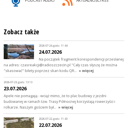
PODCAST AUDIO
AKTUALNOŚCI RSS
Zobacz także
2026-07-24, godz. 11:44
24.07.2026
Na początek fragment korespondencji przesłanej
na adres: czasreakcji@radioszczecin.pl "Cały czas słyszę że można
"skasować" bilety poprzez skan kodu QR…
» więcej
2026-07-23, godz. 13:13
23.07.2026
Apele nie pomagają - wciąż mimo, że to plac budowy z jezdni
budowanej w ramach tzw. Trasy Północnej korzystają rowerzyści i
rolkarze. Naszym gościem był…
» więcej
2026-07-22, godz. 11:43
22.07.2026