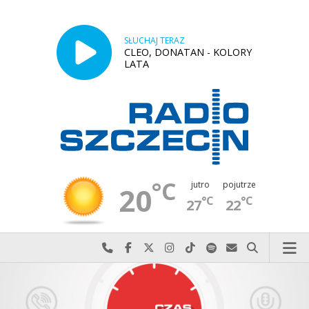
SŁUCHAJ TERAZ
CLEO, DONATAN - KOLORY
LATA
°C
jutro
pojutrze
20
°C
°C
27
22
Najlepiej po prostu do nas zadzwoń
Odwiedź nas na Facebook-u
Odwiedź nas na X
Odwiedź nas na Instagram-ie
Odwiedź nas na TikTok-u
Szukaj nas na Spotify
Wyślij do nas w
Szukaj