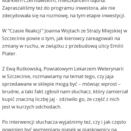
Markiem Czerniawskim, mieszkańcem Gądna.
Zapraszaliśmy też do programu inwestora, ale nie
zdecydowała się na rozmowę, na tym etapie inwestycji.
W "Czasie Reakcji" Joanna Wojtach ze Straży Miejskiej w
Szczecinie powie o tym, jak kierowcy zareagowali na
zmiany w ruchu, w związku z przebudową ulicy Emilii
Plater.
Z Ewą Rutkowską, Powiatowym Lekarzem Weterynarii
w Szczecinie, rozmawiamy na temat tego, czy jaja
sprzedawane w sklepie mogą być – mówiąc wprost –
brudne, a taki fakt zgłosił nam słuchacz, który zamierzał
kupić znaczną liczbę jaj - zdziwiło go, że część z nich
jest w kurzych odchodach.
Po interwencji słuchacza wyjaśnimy też, czy i jak często
powinien być wymieniany piasek w piaskownicy na