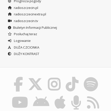
Prognoza pogody
radioszczecin.pl
radioszczecinextra.pl
radioszczecin.tv
Biuletyn Informacji Publicznej
Posłuchaj teraz
Logowanie
DUŻA CZCIONKA
DUŻY KONTRAST