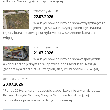
rolkarze. Naszym gościem był…
» więcej
2026-07-22, godz. 11:43
22.07.2026
W audycji powróciliśmy do sprawy wysychającego
Jeleniego Stawu. Naszym gościem była Paulina
Łątka z biura prasowego Urzędu Miasta w Szczecinie, która…
»
więcej
2026-07-21, godz. 11:23
21.07.2026
W audycji powróciliśmy do sprawy spożywania
alkoholu przed jednym ze sklepów na Placu Kościuszki. Naszym
gościem była rzeczniczka Straży Miejskiej w Szczecinie…
» więcej
2026-07-20, godz. 11:22
20.07.2026
"Ponad 26 tys. zł kary ma zapłacić osoba, która nie wykonała decyzji
Prezesa Urzędu Ochrony Danych Osobowych, nakazującej
zaprzestania przetwarzania danych…
» więcej