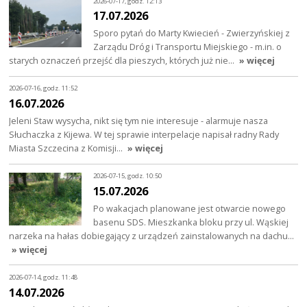
2026-07-17, godz. 12:13
17.07.2026
Sporo pytań do Marty Kwiecień - Zwierzyńskiej z
Zarządu Dróg i Transportu Miejskiego - m.in. o
starych oznaczeń przejść dla pieszych, których już nie…
» więcej
2026-07-16, godz. 11:52
16.07.2026
Jeleni Staw wysycha, nikt się tym nie interesuje - alarmuje nasza
Słuchaczka z Kijewa. W tej sprawie interpelacje napisał radny Rady
Miasta Szczecina z Komisji…
» więcej
2026-07-15, godz. 10:50
15.07.2026
Po wakacjach planowane jest otwarcie nowego
basenu SDS. Mieszkanka bloku przy ul. Wąskiej
narzeka na hałas dobiegający z urządzeń zainstalowanych na dachu…
» więcej
2026-07-14, godz. 11:48
14.07.2026