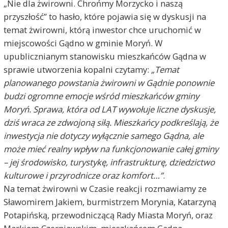
„Nie dla żwirowni. Chrońmy Morzycko i naszą
przyszłość” to hasło, które pojawia się w dyskusji na
temat żwirowni, którą inwestor chce uruchomić w
miejscowości Gądno w gminie Moryń. W
upublicznianym stanowisku mieszkańców Gądna w
sprawie utworzenia kopalni czytamy:
„Temat
planowanego powstania żwirowni w Gądnie ponownie
budzi ogromne emocje wśród mieszkańców gminy
Moryń. Sprawa, która od LAT wywołuje liczne dyskusje,
dziś wraca ze zdwojoną siłą. Mieszkańcy podkreślają, że
inwestycja nie dotyczy wyłącznie samego Gądna, ale
może mieć realny wpływ na funkcjonowanie całej gminy
– jej środowisko, turystykę, infrastrukturę, dziedzictwo
kulturowe i przyrodnicze oraz komfort…”
.
Na temat żwirowni w Czasie reakcji rozmawiamy ze
Sławomirem Jakiem, burmistrzem Morynia, Katarzyną
Potapińską, przewodniczącą Rady Miasta Moryń, oraz