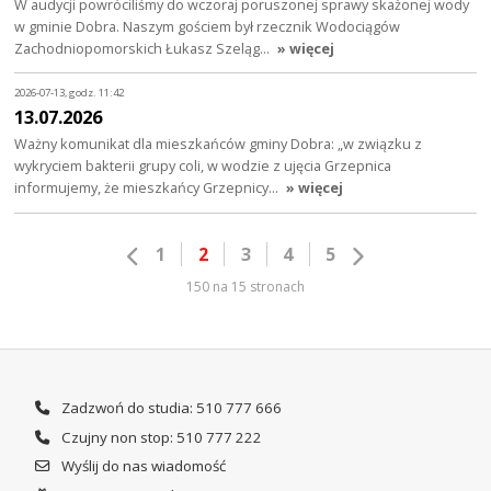
W audycji powróciliśmy do wczoraj poruszonej sprawy skażonej wody
w gminie Dobra. Naszym gościem był rzecznik Wodociągów
Zachodniopomorskich Łukasz Szeląg…
» więcej
2026-07-13, godz. 11:42
13.07.2026
Ważny komunikat dla mieszkańców gminy Dobra: „w związku z
wykryciem bakterii grupy coli, w wodzie z ujęcia Grzepnica
informujemy, że mieszkańcy Grzepnicy…
» więcej
1
2
3
4
5
150 na 15 stronach
Zadzwoń do studia: 510 777 666
Czujny non stop: 510 777 222
Wyślij do nas wiadomość