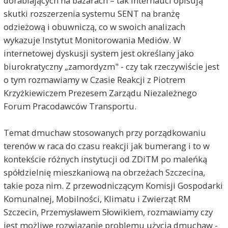
dorabiających na bazarach – tak internauci opisują
skutki rozszerzenia systemu SENT na branżę
odzieżową i obuwniczą, co w swoich analizach
wykazuje Instytut Monitorowania Mediów. W
internetowej dyskusji system jest określany jako
biurokratyczny „zamordyzm" - czy tak rzeczywiście jest
o tym rozmawiamy w Czasie Reakcji z Piotrem
Krzyżkiewiczem Prezesem Zarządu Niezależnego
Forum Pracodawców Transportu.
Temat dmuchaw stosowanych przy porządkowaniu
terenów w raca do czasu reakcji jak bumerang i to w
kontekście różnych instytucji od ZDiTM po maleńką
spółdzielnię mieszkaniową na obrzeżach Szczecina,
takie poza nim. Z przewodniczącym Komisji Gospodarki
Komunalnej, Mobilności, Klimatu i Zwierząt RM
Szczecin, Przemysławem Słowikiem, rozmawiamy czy
jest możliwe rozwiązanie problemu użycia dmuchaw -