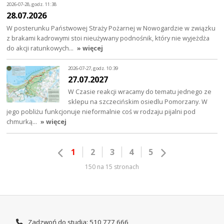
2026-07-28, godz. 11:38
28.07.2026
W posterunku Państwowej Straży Pożarnej w Nowogardzie w związku
z brakami kadrowymi stoi nieużywany podnośnik, który nie wyjeżdża
do akcji ratunkowych…
» więcej
2026-07-27, godz. 10:39
27.07.2027
W Czasie reakcji wracamy do tematu jednego ze
sklepu na szczecińskim osiedlu Pomorzany. W
jego pobliżu funkcjonuje nieformalnie coś w rodzaju pijalni pod
chmurką…
» więcej
1
2
3
4
5
150 na 15 stronach
Zadzwoń do studia: 510 777 666