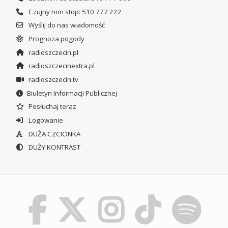
Czujny non stop: 510 777 222
Wyślij do nas wiadomość
Prognoza pogody
radioszczecin.pl
radioszczecinextra.pl
radioszczecin.tv
Biuletyn Informacji Publicznej
Posłuchaj teraz
Logowanie
DUŻA CZCIONKA
DUŻY KONTRAST