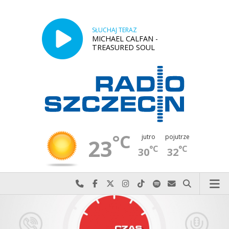
SŁUCHAJ TERAZ
MICHAEL CALFAN -
TREASURED SOUL
°C
jutro
pojutrze
23
°C
°C
30
32
Najlepiej po prostu do nas zadzwoń
Odwiedź nas na Facebook-u
Odwiedź nas na X
Odwiedź nas na Instagram-ie
Odwiedź nas na TikTok-u
Szukaj nas na Spotify
Wyślij do nas w
Szukaj