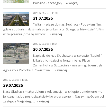
Pologne - szczegóły…
» więcej
2026-07-31, godz. 13:00
31.07.2026
"Witam - pisze do nas Słuchacz - Podsyłam film,
gdzie spotkałem dziś małego jelonka na ul. Struga, w biały dzień". Film
w załączeniu (proszę zwrócić…
» więcej
2026-07-30, godz. 11:41
30.07.2026
Napisała do nas Słuchaczka w sprawie "kąpieli"
kilkuletnich dzieci w fontannie na Placu
Zamenhofa w Szczecinie - naszym gościem była
Agnieszka Potocka z Powiatowej…
» więcej
2026-07-29, godz. 13:08
29.07.2026
Nasz Słuchacz miał problem z reklamacją - w sklepie odmówiono mu
jej uznania, bo posługiwał się tylko e-paragonem. Naszym gościem był
zastępca Miejskiego…
» więcej