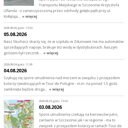
Transportu Miejskiego w Szczecinie Krzysztofa
Uflanda - o zanieczyszczoną przez odchody gołębi pętli przy ul.
Kołłątaja…
» więcej
2026-08-05, godz. 13:04
05.08.2026
Nasz Słuchacz skarży się, że w szpitalu w Zdunowie nie ma automatów
sprzedających napoje, brakuje też wody w dystrybutorach. Naszym
gościem był rzecznik…
» więcej
2026-08-04, godz. 11:09
04.08.2026
Szykują się spore utrudnienia nad morzem w związku z przejazdem
kolarzy rywalizujących w Tour de Pologne - m.in. na ponad 1,5 godz.
zamknięta będzie droga…
» więcej
2026-08-03, godz. 13:04
03.08.2026
Spore utrudnienia czekają na kierowców jutro,
zarówno w Szczecinie jak i w regionie - ma to
związek z przejazdem kolarzy w ramach Tour de