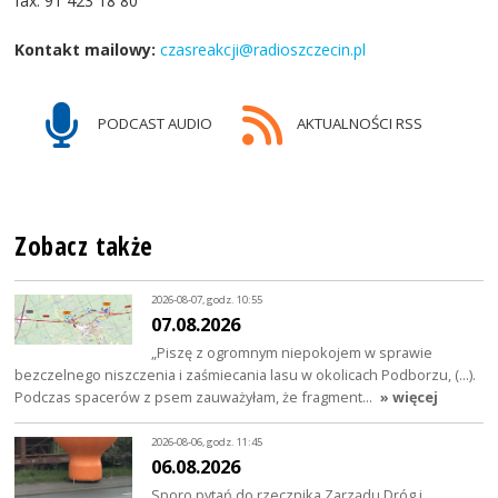
fax: 91 423 18 80
Kontakt mailowy:
czasreakcji@radioszczecin.pl
PODCAST AUDIO
AKTUALNOŚCI RSS
Zobacz także
2026-08-07, godz. 10:55
07.08.2026
„Piszę z ogromnym niepokojem w sprawie
bezczelnego niszczenia i zaśmiecania lasu w okolicach Podborzu, (…).
Podczas spacerów z psem zauważyłam, że fragment…
» więcej
2026-08-06, godz. 11:45
06.08.2026
Sporo pytań do rzecznika Zarządu Dróg i