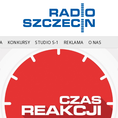
A
KONKURSY
STUDIO S-1
REKLAMA
O NAS