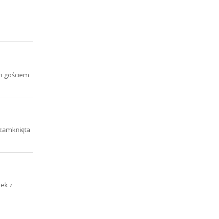
ym gościem
 zamknięta
zek z