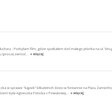
łuchacz - Podsyłam film, gdzie spotkałem dziś małego jelonka na ul. Strug
iu (proszę zwrócić…
» więcej
zka w sprawie "kąpieli" kilkuletnich dzieci w fontannie na Placu Zamenh
ściem była Agnieszka Potocka z Powiatowej…
» więcej