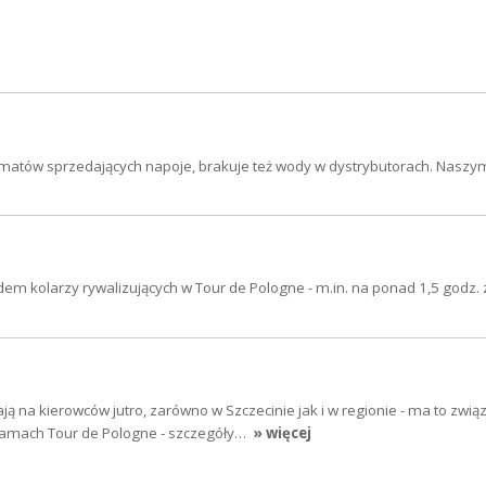
tomatów sprzedających napoje, brakuje też wody w dystrybutorach. Nasz
em kolarzy rywalizujących w Tour de Pologne - m.in. na ponad 1,5 godz.
ją na kierowców jutro, zarówno w Szczecinie jak i w regionie - ma to zwią
ramach Tour de Pologne - szczegóły…
» więcej