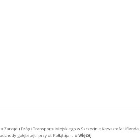
a Zarządu Dróg i Transportu Miejskiego w Szczecinie Krzysztofa Uflanda 
dchody gołębi pętli przy ul. Kołłątaja…
» więcej