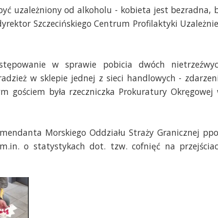
ć uzależniony od alkoholu - kobieta jest bezradna, 
rektor Szczecińskiego Centrum Profilaktyki Uzależni
ostępowanie w sprawie pobicia dwóch nietrzeźwy
adzież w sklepie jednej z sieci handlowych - zdarzen
zym gościem była rzeczniczka Prokuratury Okręgowej
mendanta Morskiego Oddziału Straży Granicznej ppo
.in. o statystykach dot. tzw. cofnięć na przejścia