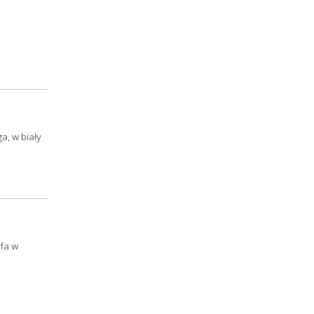
a, w biały
ofa w