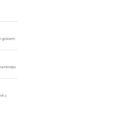
ym gościem
 zamknięta
zek z