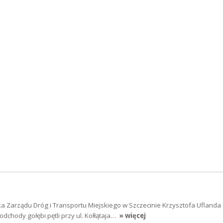
a Zarządu Dróg i Transportu Miejskiego w Szczecinie Krzysztofa Uflanda 
dchody gołębi pętli przy ul. Kołłątaja…
» więcej