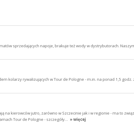
tomatów sprzedających napoje, brakuje też wody w dystrybutorach. Nasz
em kolarzy rywalizujących w Tour de Pologne - m.in. na ponad 1,5 godz.
ją na kierowców jutro, zarówno w Szczecinie jak i w regionie - ma to zwią
ramach Tour de Pologne - szczegóły…
» więcej