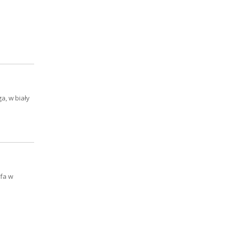
a, w biały
ofa w