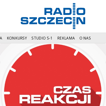
A
KONKURSY
STUDIO S-1
REKLAMA
O NAS