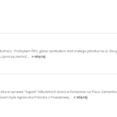
łuchacz - Podsyłam film, gdzie spotkałem dziś małego jelonka na ul. Strug
iu (proszę zwrócić…
» więcej
zka w sprawie "kąpieli" kilkuletnich dzieci w fontannie na Placu Zamenh
ściem była Agnieszka Potocka z Powiatowej…
» więcej