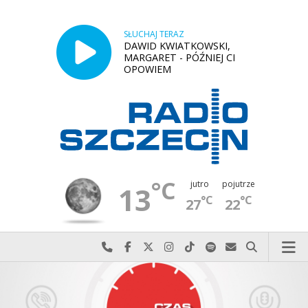
SŁUCHAJ TERAZ
DAWID KWIATKOWSKI,
MARGARET - PÓŹNIEJ CI
OPOWIEM
°C
jutro
pojutrze
13
°C
°C
27
22
Najlepiej po prostu do nas zadzwoń
Odwiedź nas na Facebook-u
Odwiedź nas na X
Odwiedź nas na Instagram-ie
Odwiedź nas na TikTok-u
Szukaj nas na Spotify
Wyślij do nas w
Szukaj