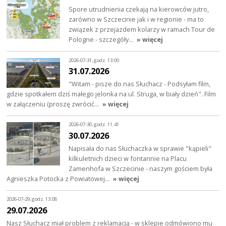
Spore utrudnienia czekają na kierowców jutro,
zarówno w Szczecinie jak i w regionie - ma to
związek z przejazdem kolarzy w ramach Tour de
Pologne - szczegóły…
» więcej
2026-07-31, godz. 13:00
31.07.2026
"Witam - pisze do nas Słuchacz - Podsyłam film,
gdzie spotkałem dziś małego jelonka na ul. Struga, w biały dzień". Film
w załączeniu (proszę zwrócić…
» więcej
2026-07-30, godz. 11:41
30.07.2026
Napisała do nas Słuchaczka w sprawie "kąpieli"
kilkuletnich dzieci w fontannie na Placu
Zamenhofa w Szczecinie - naszym gościem była
Agnieszka Potocka z Powiatowej…
» więcej
2026-07-29, godz. 13:08
29.07.2026
Nasz Słuchacz miał problem z reklamacją - w sklepie odmówiono mu