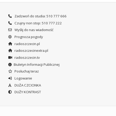
Zadzwoń do studia: 510 777 666
Czujny non stop: 510 777 222
Wyślij do nas wiadomość
Prognoza pogody
radioszczecin.pl
radioszczecinextra.pl
radioszczecin.tv
Biuletyn Informacji Publicznej
Posłuchaj teraz
Logowanie
DUŻA CZCIONKA
DUŻY KONTRAST