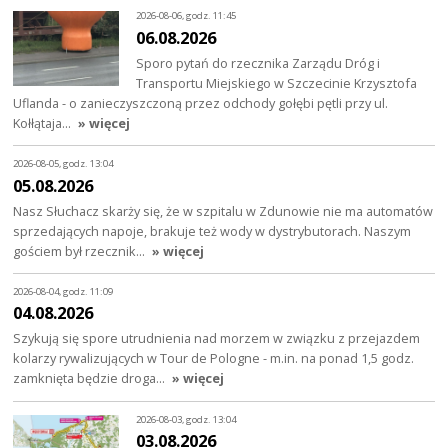
2026-08-06, godz. 11:45
06.08.2026
Sporo pytań do rzecznika Zarządu Dróg i
Transportu Miejskiego w Szczecinie Krzysztofa
Uflanda - o zanieczyszczoną przez odchody gołębi pętli przy ul.
Kołłątaja…
» więcej
2026-08-05, godz. 13:04
05.08.2026
Nasz Słuchacz skarży się, że w szpitalu w Zdunowie nie ma automatów
sprzedających napoje, brakuje też wody w dystrybutorach. Naszym
gościem był rzecznik…
» więcej
2026-08-04, godz. 11:09
04.08.2026
Szykują się spore utrudnienia nad morzem w związku z przejazdem
kolarzy rywalizujących w Tour de Pologne - m.in. na ponad 1,5 godz.
zamknięta będzie droga…
» więcej
2026-08-03, godz. 13:04
03.08.2026