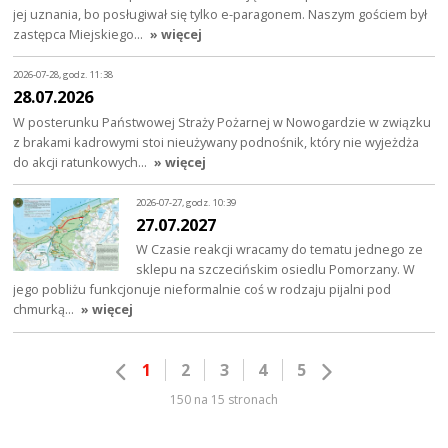
jej uznania, bo posługiwał się tylko e-paragonem. Naszym gościem był
zastępca Miejskiego…
» więcej
2026-07-28, godz. 11:38
28.07.2026
W posterunku Państwowej Straży Pożarnej w Nowogardzie w związku
z brakami kadrowymi stoi nieużywany podnośnik, który nie wyjeżdża
do akcji ratunkowych…
» więcej
2026-07-27, godz. 10:39
27.07.2027
W Czasie reakcji wracamy do tematu jednego ze
sklepu na szczecińskim osiedlu Pomorzany. W
jego pobliżu funkcjonuje nieformalnie coś w rodzaju pijalni pod
chmurką…
» więcej
1
2
3
4
5
150 na 15 stronach