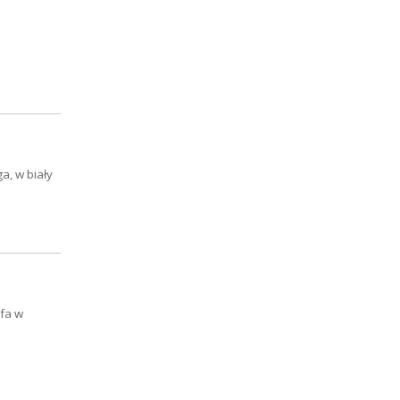
a, w biały
ofa w