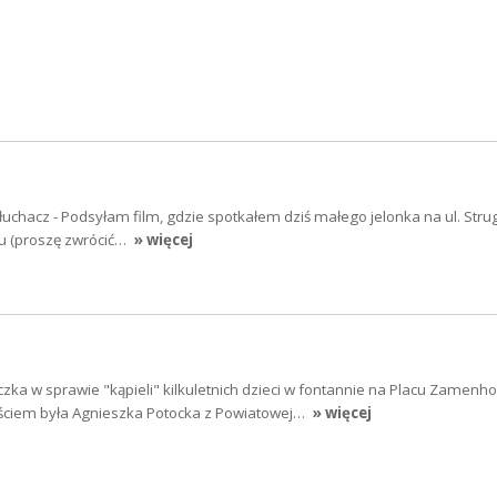
łuchacz - Podsyłam film, gdzie spotkałem dziś małego jelonka na ul. Strug
iu (proszę zwrócić…
» więcej
zka w sprawie "kąpieli" kilkuletnich dzieci w fontannie na Placu Zamenh
ściem była Agnieszka Potocka z Powiatowej…
» więcej