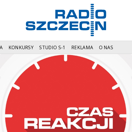
A
KONKURSY
STUDIO S-1
REKLAMA
O NAS