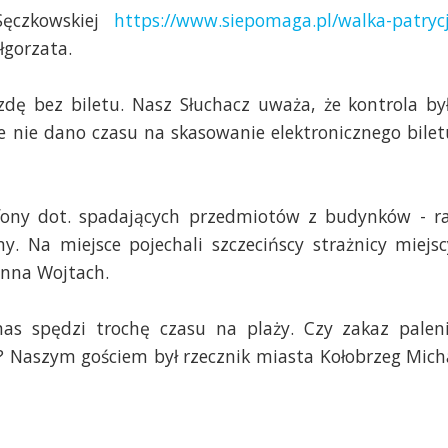
Sęczkowskiej
https://www.siepomaga.pl/walka-patrycj
łgorzata.
dę bez biletu. Nasz Słuchacz uważa, że kontrola by
 nie dano czasu na skasowanie elektronicznego bilet
fony dot. spadających przedmiotów z budynków - r
y. Na miejsce pojechali szczecińscy strażnicy miejsc
anna Wojtach.
nas spędzi trochę czasu na plaży. Czy zakaz palen
? Naszym gościem był rzecznik miasta Kołobrzeg Mich