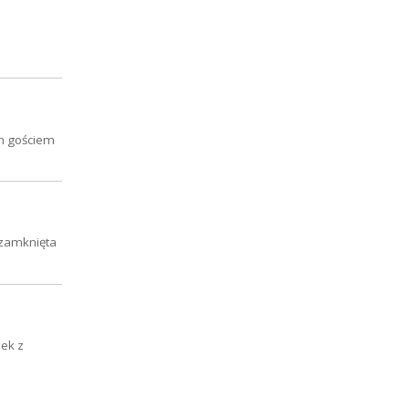
ym gościem
 zamknięta
zek z