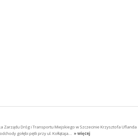
a Zarządu Dróg i Transportu Miejskiego w Szczecinie Krzysztofa Uflanda 
dchody gołębi pętli przy ul. Kołłątaja…
» więcej