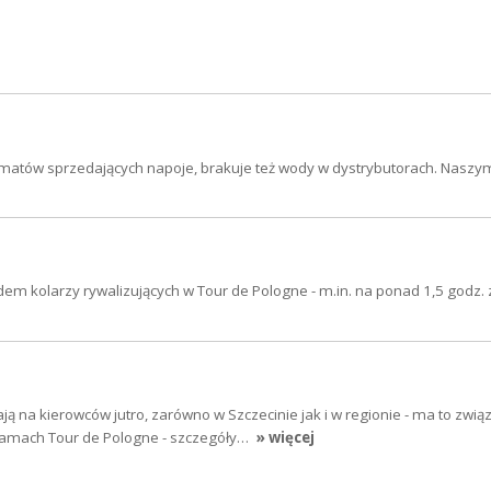
tomatów sprzedających napoje, brakuje też wody w dystrybutorach. Nasz
em kolarzy rywalizujących w Tour de Pologne - m.in. na ponad 1,5 godz.
ją na kierowców jutro, zarówno w Szczecinie jak i w regionie - ma to zwią
ramach Tour de Pologne - szczegóły…
» więcej