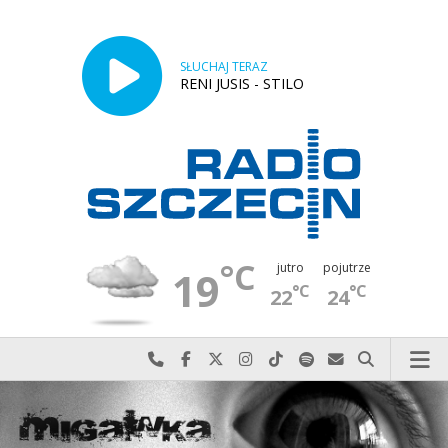
SŁUCHAJ TERAZ
RENI JUSIS - STILO
°C
jutro
pojutrze
19
°C
°C
22
24
Najlepiej po prostu do nas zadzwoń
Odwiedź nas na Facebook-u
Odwiedź nas na X
Odwiedź nas na Instagram-ie
Odwiedź nas na TikTok-u
Szukaj nas na Spotify
Wyślij do nas w
Szukaj