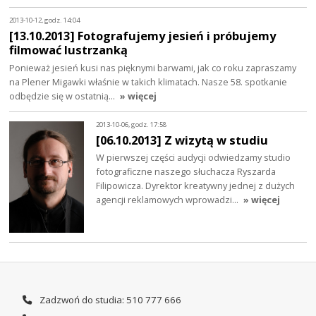
2013-10-12, godz. 14:04
[13.10.2013] Fotografujemy jesień i próbujemy
filmować lustrzanką
Ponieważ jesień kusi nas pięknymi barwami, jak co roku zapraszamy
na Plener Migawki właśnie w takich klimatach. Nasze 58. spotkanie
odbędzie się w ostatnią…
» więcej
2013-10-06, godz. 17:58
[06.10.2013] Z wizytą w studiu
W pierwszej części audycji odwiedzamy studio
fotograficzne naszego słuchacza Ryszarda
Filipowicza. Dyrektor kreatywny jednej z dużych
agencji reklamowych wprowadzi…
» więcej
Zadzwoń do studia: 510 777 666