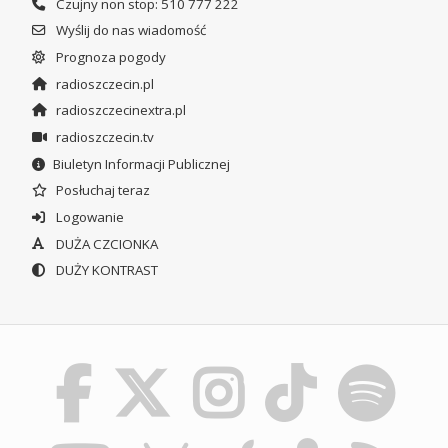
Czujny non stop: 510 777 222
Wyślij do nas wiadomość
Prognoza pogody
radioszczecin.pl
radioszczecinextra.pl
radioszczecin.tv
Biuletyn Informacji Publicznej
Posłuchaj teraz
Logowanie
DUŻA CZCIONKA
DUŻY KONTRAST