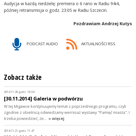
Audycja w każdą niedzielę: premiera o 6 rano w Radiu 94i4,
później retransmisja o godz. 23:05 w Radiu Szczecin.
Pozdrawiam Andrzej Kutys
PODCAST AUDIO
AKTUALNOŚCI RSS
Zobacz także
2014-11-30, godz. 18:04
[30.11.2014] Galeria w podwórzu
W tej Migawce kontynuujemy temat z poprzedniego programu, czyli
zgodnie z obietnicą odwiedzamy wernisaż wystawy "Pamięć miasta". I
trzeba powiedzieć, że…
» więcej
2014-11-21, godz. 11:47