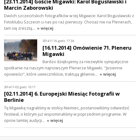
[23.11.2014] Goście Migawki: Karol Bogusławski i
Marcin Zaborowski
Dwóch szczecińskich fotografików w tej Migawce: Karol Bogusławski z
Fotoklubu Szczecin u nas po raz pierwszy. Chociaż nie na Plenerach,
tam się zresztą…
» więcej
2014-11-16, godz. 17:34
[16.11.2014] Omówienie 71. Pleneru
Migawki
Bardzo dziękujemy za niezwykle sympatyczne
spotkanie na naszym najnowszym Plenerze Migawki. "Jesienne
opowieści", które uwieczniliście, traktują głównie…
» więcej
2014-11-02, godz. 10:17
[02.11.2014] 6. Europejski Miesiąc Fotografii w
Berlinie
Tę Migawkę nagraliśmy w stolicy Niemiec, postanowiliśmy odwiedzić
festiwal, o którym już wspominaliśmy w poprzednim programie. W
opisie tamtej audycji…
» więcej