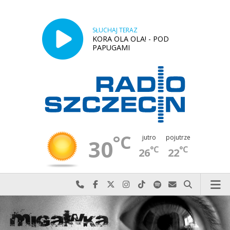
SŁUCHAJ TERAZ
KORA OLA OLA! - POD
PAPUGAMI
°C
jutro
pojutrze
30
°C
°C
26
22
Najlepiej po prostu do nas zadzwoń
Odwiedź nas na Facebook-u
Odwiedź nas na X
Odwiedź nas na Instagram-ie
Odwiedź nas na TikTok-u
Szukaj nas na Spotify
Wyślij do nas w
Szukaj