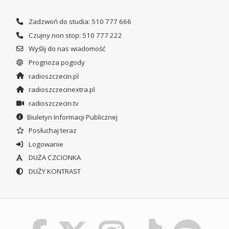
Zadzwoń do studia: 510 777 666
Czujny non stop: 510 777 222
Wyślij do nas wiadomość
Prognoza pogody
radioszczecin.pl
radioszczecinextra.pl
radioszczecin.tv
Biuletyn Informacji Publicznej
Posłuchaj teraz
Logowanie
DUŻA CZCIONKA
DUŻY KONTRAST