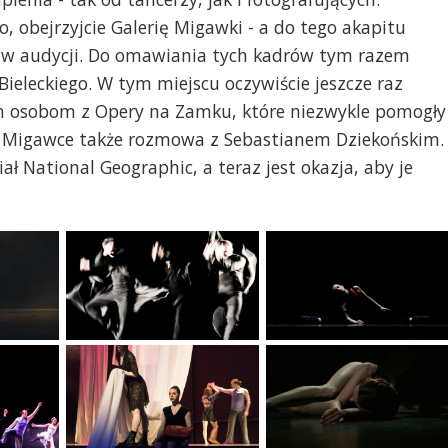
, obejrzyjcie Galerię Migawki - a do tego akapitu
y w audycji. Do omawiania tych kadrów tym razem
ieleckiego. W tym miejscu oczywiście jeszcze raz
m osobom z Opery na Zamku, które niezwykle pomogły
ej Migawce także rozmowa z Sebastianem Dziekońskim.
iał National Geographic, a teraz jest okazja, aby je