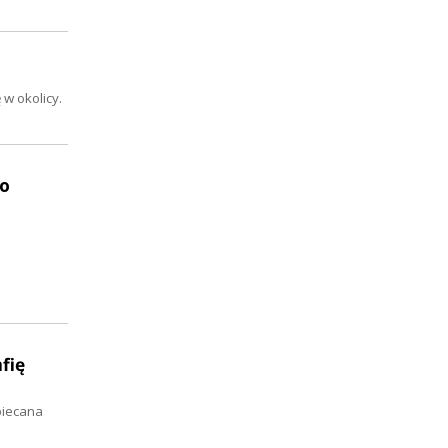
 w okolicy.
 o
fię
biecana