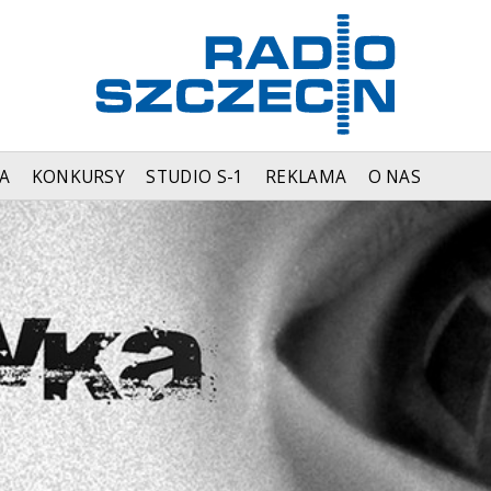
A
KONKURSY
STUDIO S-1
REKLAMA
O NAS