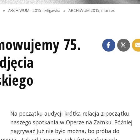
I
»
ARCHIWUM - 2015 - Migawka
»
ARCHIWUM 2015, marzec
umowujemy 75.
djęcia
skiego
Na początku audycji krótka relacja z początku
naszego spotkania w Operze na Zamku. Później
nagrywać już nie było można, bo próba do
ienia - tak od tancerzy, jak i fotografujących.