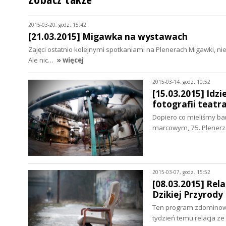
2015-03-20, godz. 15:42
[21.03.2015] Migawka na wystawach
Zajęci ostatnio kolejnymi spotkaniami na Plenerach Migawki, nie
Ale nic…
» więcej
2015-03-14, godz. 10:52
[15.03.2015] Id
fotografii teatra
Dopiero co mieliśmy bar
marcowym, 75. Plenerz
2015-03-07, godz. 15:52
[08.03.2015] Rela
Dzikiej Przyrody
Ten program zdominował
tydzień temu relacja z