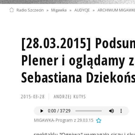
Radio Szczecin
»
Migawka
»
AUDYCJE
»
ARCHIWUM MIGAWK
[28.03.2015] Pods
Plener i oglądamy z
Sebastiana Dziekoń
2015-03-28
ANDRZEJ KUTYS
MIGAWKA-Program z 29.03.15
spektaklu "Ogniwa" wymagała ciszy i skup