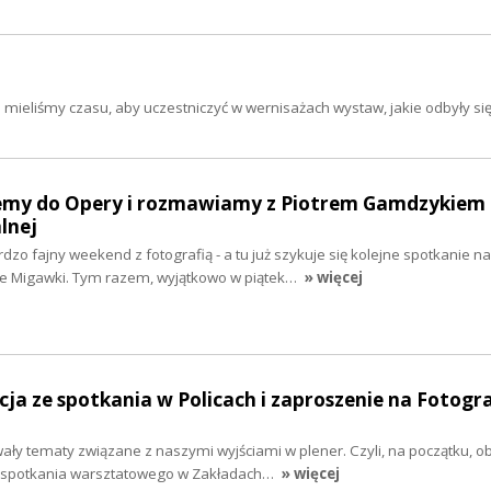
 mieliśmy czasu, aby uczestniczyć w wernisażach wystaw, jakie odbyły się
ziemy do Opery i rozmawiamy z Piotrem Gamdzykiem
lnej
dzo fajny weekend z fotografią - a tu już szykuje się kolejne spotkanie na
e Migawki. Tym razem, wyjątkowo w piątek…
» więcej
cja ze spotkania w Policach i zaproszenie na Fotogra
y tematy związane z naszymi wyjściami w plener. Czyli, na początku, o
e spotkania warsztatowego w Zakładach…
» więcej