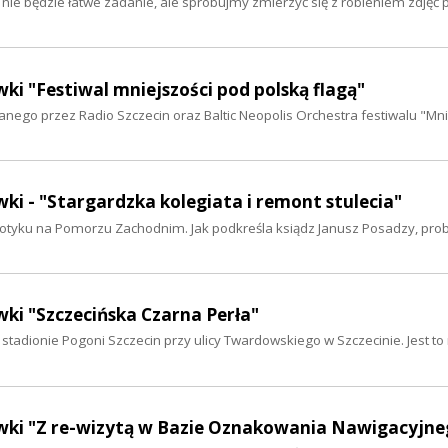
ie będzie łatwe zadanie, ale spróbujmy zmierzyć się z robieniem zdjęć
ki "Festiwal mniejszości pod polską flagą"
anego przez Radio Szczecin oraz Baltic Neopolis Orchestra festiwalu "Mni
ki - "Stargardzka kolegiata i remont stulecia"
otyku na Pomorzu Zachodnim. Jak podkreśla ksiądz Janusz Posadzy, pro
wki "Szczecińska Czarna Perła"
a stadionie Pogoni Szczecin przy ulicy Twardowskiego w Szczecinie. Jest t
awki "Z re-wizytą w Bazie Oznakowania Nawigacyjne