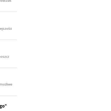
 podczas
ejszości
boszcz
o możliwe
go"