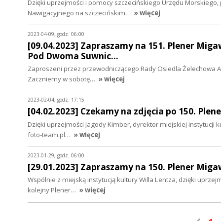
Dzięki uprzejmości i pomocy szczecińskiego Urzędu Morskiego,
Nawigacyjnego na szczecińskim…
» więcej
2023-04-09, godz. 06:00
[09.04.2023] Zapraszamy na 151. Plener Migaw
Pod Dwoma Suwnic…
Zaproszeni przez przewodniczącego Rady Osiedla Żelechowa Ark
Zaczniemy w sobotę…
» więcej
2023-02-04, godz. 17:15
[04.02.2023] Czekamy na zdjęcia po 150. Plen
Dzięki uprzejmości Jagody Kimber, dyrektor miejskiej instytucji 
foto-team.pl…
» więcej
2023-01-29, godz. 06:00
[29.01.2023] Zapraszamy na 150. Plener Migaw
Wspólnie z miejską instytucją kultury Willa Lentza, dzięki upr
kolejny Plener…
» więcej