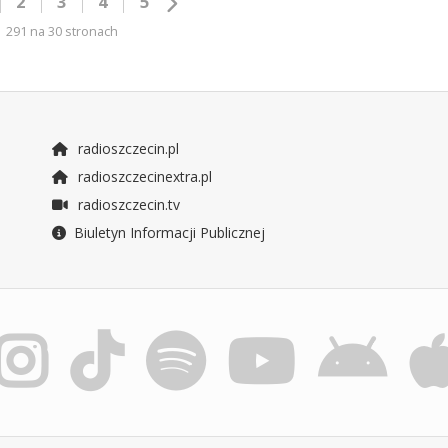
2
3
4
5
291 na 30 stronach
radioszczecin.pl
radioszczecinextra.pl
radioszczecin.tv
Biuletyn Informacji Publicznej