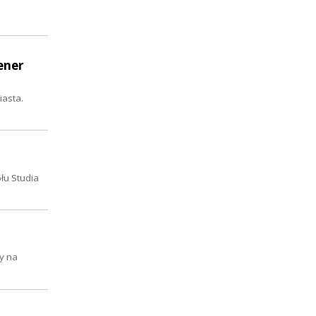
ener
iasta.
ołu Studia
y na