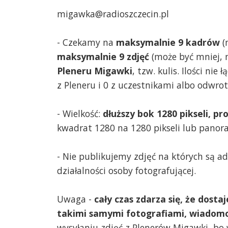
migawka@radioszczecin.pl
- Czekamy na
maksymalnie 9 kadrów
(
maksymalnie 9 zdjęć
(może być mniej, 
Pleneru Migawki
, tzw. kulis. Ilości ni
z Pleneru i 0 z uczestnikami albo odwrot
- Wielkość:
dłuższy bok 1280 pikseli, p
kwadrat 1280 na 1280 pikseli lub panoram
- Nie publikujemy zdjęć na których są a
działalności osoby fotografującej.
Uwaga -
cały czas zdarza się, że dosta
takimi samymi fotografiami, wiadomo
wysyłaniu zdjęć z Plenerów Migawki, bo 