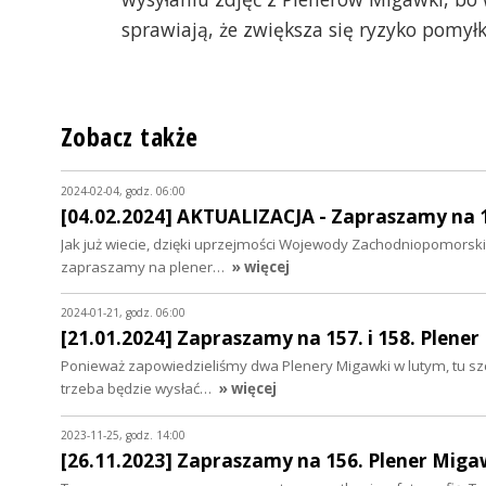
sprawiają, że zwiększa się ryzyko pomyłki
Zobacz także
2024-02-04, godz. 06:00
[04.02.2024] AKTUALIZACJA - Zapraszamy na 1
Jak już wiecie, dzięki uprzejmości Wojewody Zachodniopomorskie
zapraszamy na plener…
» więcej
2024-01-21, godz. 06:00
[21.01.2024] Zapraszamy na 157. i 158. Plener
Ponieważ zapowiedzieliśmy dwa Plenery Migawki w lutym, tu s
trzeba będzie wysłać…
» więcej
2023-11-25, godz. 14:00
[26.11.2023] Zapraszamy na 156. Plener Mig