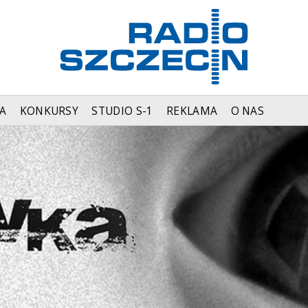
A
KONKURSY
STUDIO S-1
REKLAMA
O NAS