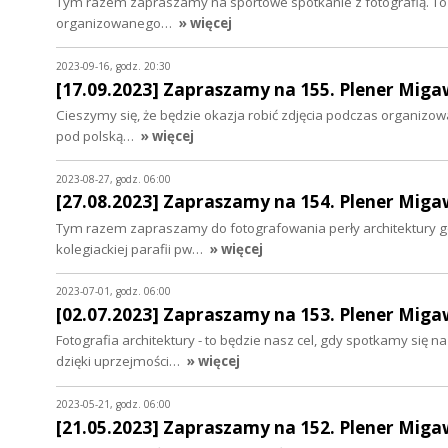
Tym razem zapraszamy na sportowe spotkanie z fotografią. To n
organizowanego…
» więcej
2023-09-16, godz. 20:30
[17.09.2023] Zapraszamy na 155. Plener Migaw
Cieszymy się, że będzie okazja robić zdjęcia podczas organizow
pod polską…
» więcej
2023-08-27, godz. 06:00
[27.08.2023] Zapraszamy na 154. Plener Migaw
Tym razem zapraszamy do fotografowania perły architektury g
kolegiackiej parafii pw…
» więcej
2023-07-01, godz. 06:00
[02.07.2023] Zapraszamy na 153. Plener Miga
Fotografia architektury - to będzie nasz cel, gdy spotkamy się n
dzięki uprzejmości…
» więcej
2023-05-21, godz. 06:00
[21.05.2023] Zapraszamy na 152. Plener Mig