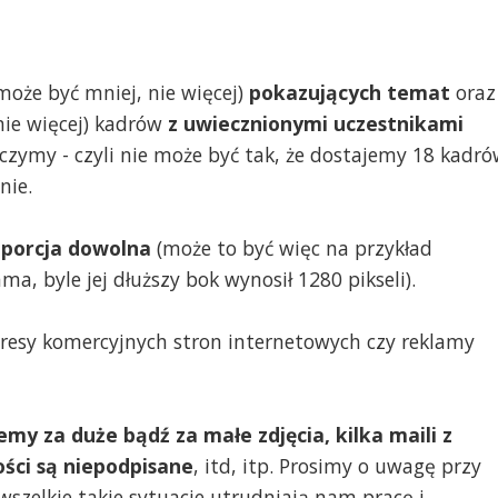
może być mniej, nie więcej)
pokazujących temat
oraz
nie więcej) kadrów
z uwiecznionymi uczestnikami
e łączymy - czyli nie może być tak, że dostajemy 18 kadr
nie.
roporcja dowolna
(może to być więc na przykład
a, byle jej dłuższy bok wynosił 1280 pikseli).
dresy komercyjnych stron internetowych czy reklamy
jemy za duże bądź za małe zdjęcia, kilka maili z
ści są niepodpisane
, itd, itp. Prosimy o uwagę przy
wszelkie takie sytuacje utrudniają nam pracę i