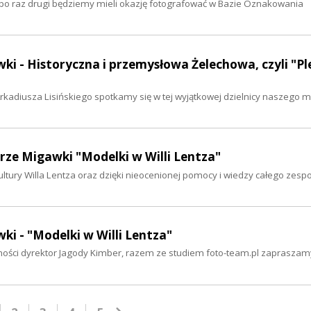
 po raz drugi będziemy mieli okazję fotografować w Bazie Oznakowania
ki - Historyczna i przemysłowa Żelechowa, czyli "Pl
adiusza Lisińskiego spotkamy się w tej wyjątkowej dzielnicy naszego m
erze Migawki "Modelki w Willi Lentza"
kultury Willa Lentza oraz dzięki nieocenionej pomocy i wiedzy całego zesp
ki - "Modelki w Willi Lentza"
zejmości dyrektor Jagody Kimber, razem ze studiem foto-team.pl zapraszam