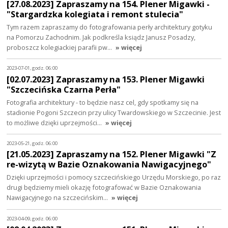
[27.08.2023] Zapraszamy na 154. Plener Migawki -
"Stargardzka kolegiata i remont stulecia"
Tym razem zapraszamy do fotografowania perły architektury gotyku
na Pomorzu Zachodnim. Jak podkreśla ksiądz Janusz Posadzy,
proboszcz kolegiackiej parafii pw…
» więcej
2023-07-01, godz. 06:00
[02.07.2023] Zapraszamy na 153. Plener Migawki
"Szczecińska Czarna Perła"
Fotografia architektury - to będzie nasz cel, gdy spotkamy się na
stadionie Pogoni Szczecin przy ulicy Twardowskiego w Szczecinie. Jest
to możliwe dzięki uprzejmości…
» więcej
2023-05-21, godz. 06:00
[21.05.2023] Zapraszamy na 152. Plener Migawki "Z
re-wizytą w Bazie Oznakowania Nawigacyjnego"
Dzięki uprzejmości i pomocy szczecińskiego Urzędu Morskiego, po raz
drugi będziemy mieli okazję fotografować w Bazie Oznakowania
Nawigacyjnego na szczecińskim…
» więcej
2023-04-09, godz. 06:00