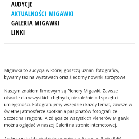
AUDYCJE
AKTUALNOŚCI MIGAWKI
GALERIA MIGAWKI
LINKI
Migawka to audycja w której goszczą uznani fotograficy,
bywamy też na wystawach oraz śledzimy nowinki sprzętowe.
Naszym znakiem firmowym są Plenery Migawki. Zawsze
otwarte dla wszystkich chętnych, niezależnie od sprzętu i
umiejętności. Fotografujemy wszędzie i każdy temat, zawsze w
świetnej atmosferze spotkania pasjonatów fotografii ze
Szczecina i regionu. A zdjęcia ze wszystkich Plenerów Migawki
można oglądać w naszej Galerii na stronie internetowej.
Audycja w każdą niedzielę: premiera o 6 rano w Radiu 94i4,