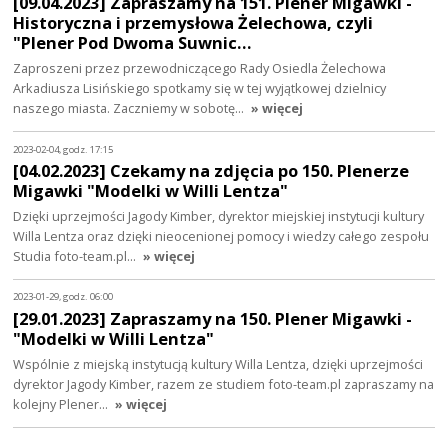
[09.04.2023] Zapraszamy na 151. Plener Migawki -
Historyczna i przemysłowa Żelechowa, czyli
"Plener Pod Dwoma Suwnic…
Zaproszeni przez przewodniczącego Rady Osiedla Żelechowa
Arkadiusza Lisińskiego spotkamy się w tej wyjątkowej dzielnicy
naszego miasta. Zaczniemy w sobotę…
» więcej
2023-02-04, godz. 17:15
[04.02.2023] Czekamy na zdjęcia po 150. Plenerze
Migawki "Modelki w Willi Lentza"
Dzięki uprzejmości Jagody Kimber, dyrektor miejskiej instytucji kultury
Willa Lentza oraz dzięki nieocenionej pomocy i wiedzy całego zespołu
Studia foto-team.pl…
» więcej
2023-01-29, godz. 06:00
[29.01.2023] Zapraszamy na 150. Plener Migawki -
"Modelki w Willi Lentza"
Wspólnie z miejską instytucją kultury Willa Lentza, dzięki uprzejmości
dyrektor Jagody Kimber, razem ze studiem foto-team.pl zapraszamy na
kolejny Plener…
» więcej