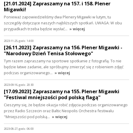
[21.01.2024] Zapraszamy na 157. i 158. Plener
Migawki!
Ponieważ zapowiedzieliśmy dwa Plenery Migawki w lutym, tu
szczegóły dotyczące naszych najbliższych spotkań. UWAGA: W obu
przypadkach trzeba będzie wysłać…
» więcej
2023-11-25, godz. 14:00
[26.11.2023] Zapraszamy na 156. Plener Migawki -
"Narodowy Dzień Tenisa Stołowego"
Tym razem zapraszamy na sportowe spotkanie z fotografią. To nie
będzie łatwe zadanie, ale spróbujmy zmierzyć się z robieniem zdjęć
podczas organizowanego…
» więcej
2023-09-16, godz. 20:30
[17.09.2023] Zapraszamy na 155. Plener Migawki
"Festiwal mniejszości pod polską flagą"
Cieszymy się, że będzie okazja robić zdjęcia podczas organizowanego
przez Radio Szczecin oraz Baltic Neopolis Orchestra festiwalu
"Mniejszości pod polską…
» więcej
2023-08-27, godz. 06:00