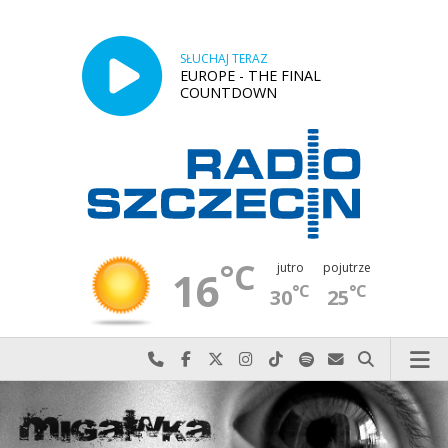
SŁUCHAJ TERAZ
EUROPE - THE FINAL
COUNTDOWN
°C
jutro
pojutrze
16
°C
°C
30
25
Najlepiej po prostu do nas zadzwoń
Odwiedź nas na Facebook-u
Odwiedź nas na X
Odwiedź nas na Instagram-ie
Odwiedź nas na TikTok-u
Szukaj nas na Spotify
Wyślij do nas w
Szukaj