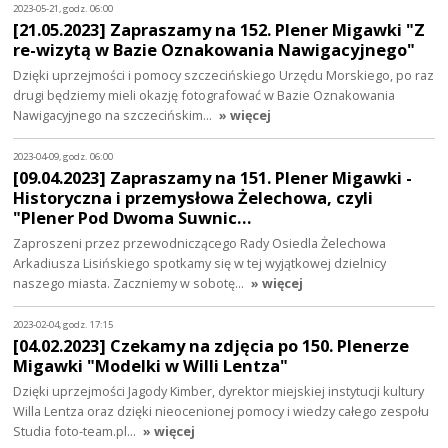
2023-05-21, godz. 06:00
[21.05.2023] Zapraszamy na 152. Plener Migawki "Z
re-wizytą w Bazie Oznakowania Nawigacyjnego"
Dzięki uprzejmości i pomocy szczecińskiego Urzędu Morskiego, po raz
drugi będziemy mieli okazję fotografować w Bazie Oznakowania
Nawigacyjnego na szczecińskim…
» więcej
2023-04-09, godz. 06:00
[09.04.2023] Zapraszamy na 151. Plener Migawki -
Historyczna i przemysłowa Żelechowa, czyli
"Plener Pod Dwoma Suwnic…
Zaproszeni przez przewodniczącego Rady Osiedla Żelechowa
Arkadiusza Lisińskiego spotkamy się w tej wyjątkowej dzielnicy
naszego miasta. Zaczniemy w sobotę…
» więcej
2023-02-04, godz. 17:15
[04.02.2023] Czekamy na zdjęcia po 150. Plenerze
Migawki "Modelki w Willi Lentza"
Dzięki uprzejmości Jagody Kimber, dyrektor miejskiej instytucji kultury
Willa Lentza oraz dzięki nieocenionej pomocy i wiedzy całego zespołu
Studia foto-team.pl…
» więcej