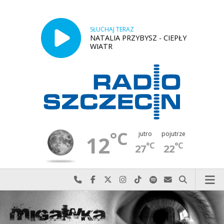
SŁUCHAJ TERAZ
NATALIA PRZYBYSZ - CIEPŁY
WIATR
°C
jutro
pojutrze
12
°C
°C
27
22
Najlepiej po prostu do nas zadzwoń
Odwiedź nas na Facebook-u
Odwiedź nas na X
Odwiedź nas na Instagram-ie
Odwiedź nas na TikTok-u
Szukaj nas na Spotify
Wyślij do nas w
Szukaj