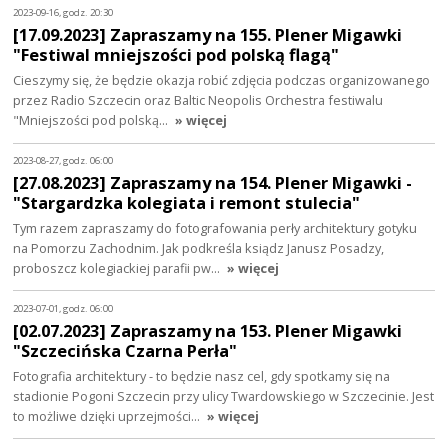
2023-09-16, godz. 20:30
[17.09.2023] Zapraszamy na 155. Plener Migawki
"Festiwal mniejszości pod polską flagą"
Cieszymy się, że będzie okazja robić zdjęcia podczas organizowanego
przez Radio Szczecin oraz Baltic Neopolis Orchestra festiwalu
"Mniejszości pod polską…
» więcej
2023-08-27, godz. 06:00
[27.08.2023] Zapraszamy na 154. Plener Migawki -
"Stargardzka kolegiata i remont stulecia"
Tym razem zapraszamy do fotografowania perły architektury gotyku
na Pomorzu Zachodnim. Jak podkreśla ksiądz Janusz Posadzy,
proboszcz kolegiackiej parafii pw…
» więcej
2023-07-01, godz. 06:00
[02.07.2023] Zapraszamy na 153. Plener Migawki
"Szczecińska Czarna Perła"
Fotografia architektury - to będzie nasz cel, gdy spotkamy się na
stadionie Pogoni Szczecin przy ulicy Twardowskiego w Szczecinie. Jest
to możliwe dzięki uprzejmości…
» więcej