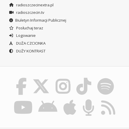
radioszczecinextra.pl
radioszczecin.tv
Biuletyn Informacji Publicznej
Posłuchaj teraz
Logowanie
DUŻA CZCIONKA
DUŻY KONTRAST