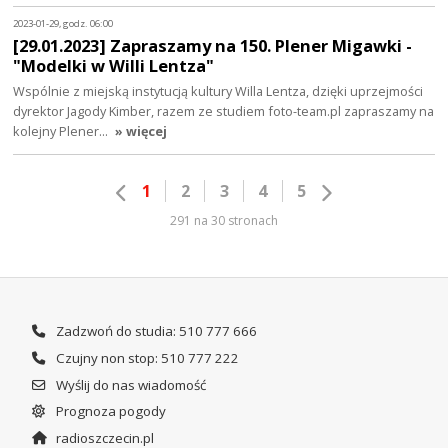
2023-01-29, godz. 06:00
[29.01.2023] Zapraszamy na 150. Plener Migawki -
"Modelki w Willi Lentza"
Wspólnie z miejską instytucją kultury Willa Lentza, dzięki uprzejmości
dyrektor Jagody Kimber, razem ze studiem foto-team.pl zapraszamy na
kolejny Plener…
» więcej
1
2
3
4
5
291 na 30 stronach
Zadzwoń do studia: 510 777 666
Czujny non stop: 510 777 222
Wyślij do nas wiadomość
Prognoza pogody
radioszczecin.pl