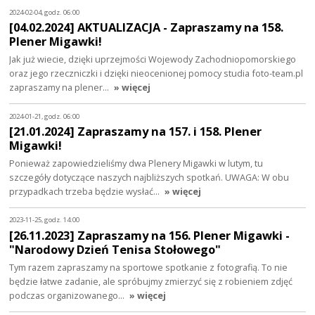
2024-02-04, godz. 06:00
[04.02.2024] AKTUALIZACJA - Zapraszamy na 158.
Plener Migawki!
Jak już wiecie, dzięki uprzejmości Wojewody Zachodniopomorskiego
oraz jego rzeczniczki i dzięki nieocenionej pomocy studia foto-team.pl
zapraszamy na plener…
» więcej
2024-01-21, godz. 06:00
[21.01.2024] Zapraszamy na 157. i 158. Plener
Migawki!
Ponieważ zapowiedzieliśmy dwa Plenery Migawki w lutym, tu
szczegóły dotyczące naszych najbliższych spotkań. UWAGA: W obu
przypadkach trzeba będzie wysłać…
» więcej
2023-11-25, godz. 14:00
[26.11.2023] Zapraszamy na 156. Plener Migawki -
"Narodowy Dzień Tenisa Stołowego"
Tym razem zapraszamy na sportowe spotkanie z fotografią. To nie
będzie łatwe zadanie, ale spróbujmy zmierzyć się z robieniem zdjęć
podczas organizowanego…
» więcej