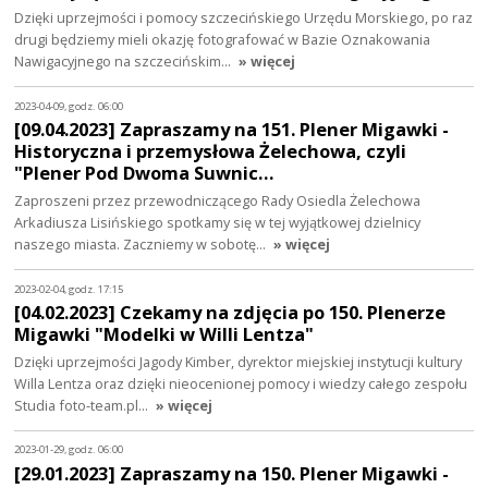
Dzięki uprzejmości i pomocy szczecińskiego Urzędu Morskiego, po raz
drugi będziemy mieli okazję fotografować w Bazie Oznakowania
Nawigacyjnego na szczecińskim…
» więcej
2023-04-09, godz. 06:00
[09.04.2023] Zapraszamy na 151. Plener Migawki -
Historyczna i przemysłowa Żelechowa, czyli
"Plener Pod Dwoma Suwnic…
Zaproszeni przez przewodniczącego Rady Osiedla Żelechowa
Arkadiusza Lisińskiego spotkamy się w tej wyjątkowej dzielnicy
naszego miasta. Zaczniemy w sobotę…
» więcej
2023-02-04, godz. 17:15
[04.02.2023] Czekamy na zdjęcia po 150. Plenerze
Migawki "Modelki w Willi Lentza"
Dzięki uprzejmości Jagody Kimber, dyrektor miejskiej instytucji kultury
Willa Lentza oraz dzięki nieocenionej pomocy i wiedzy całego zespołu
Studia foto-team.pl…
» więcej
2023-01-29, godz. 06:00
[29.01.2023] Zapraszamy na 150. Plener Migawki -