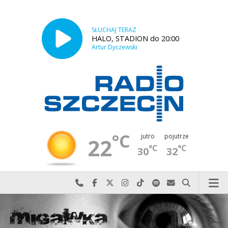
SŁUCHAJ TERAZ
HALO, STADION do 20:00
Artur Dyczewski
°C
jutro
pojutrze
22
°C
°C
30
32
Najlepiej po prostu do nas zadzwoń
Odwiedź nas na Facebook-u
Odwiedź nas na X
Odwiedź nas na Instagram-ie
Odwiedź nas na TikTok-u
Szukaj nas na Spotify
Wyślij do nas w
Szukaj