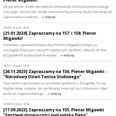
Jak już wiecie, dzięki uprzejmości Wojewody Zachodniopomorskiego
oraz jego rzeczniczki i dzięki nieocenionej pomocy studia foto-team.pl
zapraszamy na plener…
» więcej
2024-01-21, godz. 06:00
[21.01.2024] Zapraszamy na 157. i 158. Plener
Migawki!
Ponieważ zapowiedzieliśmy dwa Plenery Migawki w lutym, tu
szczegóły dotyczące naszych najbliższych spotkań. UWAGA: W obu
przypadkach trzeba będzie wysłać…
» więcej
2023-11-25, godz. 14:00
[26.11.2023] Zapraszamy na 156. Plener Migawki -
"Narodowy Dzień Tenisa Stołowego"
Tym razem zapraszamy na sportowe spotkanie z fotografią. To nie
będzie łatwe zadanie, ale spróbujmy zmierzyć się z robieniem zdjęć
podczas organizowanego…
» więcej
2023-09-16, godz. 20:30
[17.09.2023] Zapraszamy na 155. Plener Migawki
"Festiwal mniejszości pod polską flagą"