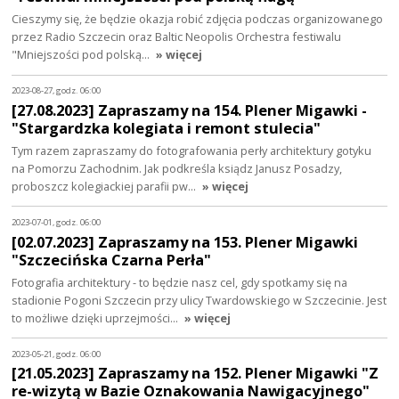
Cieszymy się, że będzie okazja robić zdjęcia podczas organizowanego
przez Radio Szczecin oraz Baltic Neopolis Orchestra festiwalu
"Mniejszości pod polską…
» więcej
2023-08-27, godz. 06:00
[27.08.2023] Zapraszamy na 154. Plener Migawki -
"Stargardzka kolegiata i remont stulecia"
Tym razem zapraszamy do fotografowania perły architektury gotyku
na Pomorzu Zachodnim. Jak podkreśla ksiądz Janusz Posadzy,
proboszcz kolegiackiej parafii pw…
» więcej
2023-07-01, godz. 06:00
[02.07.2023] Zapraszamy na 153. Plener Migawki
"Szczecińska Czarna Perła"
Fotografia architektury - to będzie nasz cel, gdy spotkamy się na
stadionie Pogoni Szczecin przy ulicy Twardowskiego w Szczecinie. Jest
to możliwe dzięki uprzejmości…
» więcej
2023-05-21, godz. 06:00
[21.05.2023] Zapraszamy na 152. Plener Migawki "Z
re-wizytą w Bazie Oznakowania Nawigacyjnego"