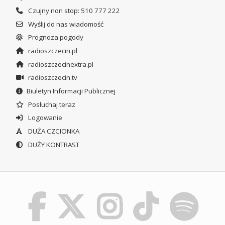
Czujny non stop: 510 777 222
Wyślij do nas wiadomość
Prognoza pogody
radioszczecin.pl
radioszczecinextra.pl
radioszczecin.tv
Biuletyn Informacji Publicznej
Posłuchaj teraz
Logowanie
DUŻA CZCIONKA
DUŻY KONTRAST