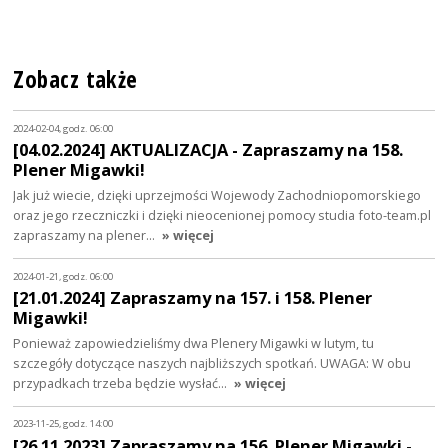
Zobacz także
2024-02-04, godz. 06:00
[04.02.2024] AKTUALIZACJA - Zapraszamy na 158.
Plener Migawki!
Jak już wiecie, dzięki uprzejmości Wojewody Zachodniopomorskiego
oraz jego rzeczniczki i dzięki nieocenionej pomocy studia foto-team.pl
zapraszamy na plener…
» więcej
2024-01-21, godz. 06:00
[21.01.2024] Zapraszamy na 157. i 158. Plener
Migawki!
Ponieważ zapowiedzieliśmy dwa Plenery Migawki w lutym, tu
szczegóły dotyczące naszych najbliższych spotkań. UWAGA: W obu
przypadkach trzeba będzie wysłać…
» więcej
2023-11-25, godz. 14:00
[26.11.2023] Zapraszamy na 156. Plener Migawki -