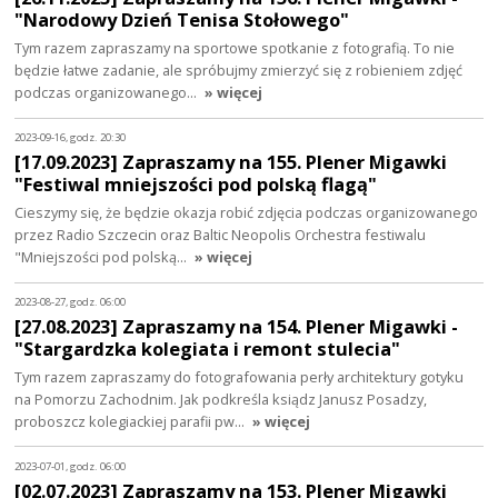
"Narodowy Dzień Tenisa Stołowego"
Tym razem zapraszamy na sportowe spotkanie z fotografią. To nie
będzie łatwe zadanie, ale spróbujmy zmierzyć się z robieniem zdjęć
podczas organizowanego…
» więcej
2023-09-16, godz. 20:30
[17.09.2023] Zapraszamy na 155. Plener Migawki
"Festiwal mniejszości pod polską flagą"
Cieszymy się, że będzie okazja robić zdjęcia podczas organizowanego
przez Radio Szczecin oraz Baltic Neopolis Orchestra festiwalu
"Mniejszości pod polską…
» więcej
2023-08-27, godz. 06:00
[27.08.2023] Zapraszamy na 154. Plener Migawki -
"Stargardzka kolegiata i remont stulecia"
Tym razem zapraszamy do fotografowania perły architektury gotyku
na Pomorzu Zachodnim. Jak podkreśla ksiądz Janusz Posadzy,
proboszcz kolegiackiej parafii pw…
» więcej
2023-07-01, godz. 06:00
[02.07.2023] Zapraszamy na 153. Plener Migawki