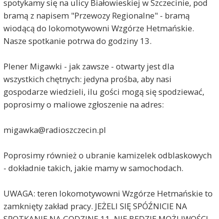
spotykamy się na ulicy Białowieskiej w Szczecinie, pod
bramą z napisem "Przewozy Regionalne" - bramą
wiodącą do lokomotywowni Wzgórze Hetmańskie.
Nasze spotkanie potrwa do godziny 13.
Plener Migawki - jak zawsze - otwarty jest dla
wszystkich chętnych: jedyna prośba, aby nasi
gospodarze wiedzieli, ilu gości mogą się spodziewać,
poprosimy o maliowe zgłoszenie na adres:
migawka@radioszczecin.pl
Poprosimy również o ubranie kamizelek odblaskowych
- dokładnie takich, jakie mamy w samochodach.
UWAGA: teren lokomotywowni Wzgórze Hetmańskie to
zamknięty zakład pracy. JEŻELI SIĘ SPÓŹNICIE NA
SPOTKANIE NA GODZINĘ 11, NIE BĘDZIE MOŻLIWOŚCI