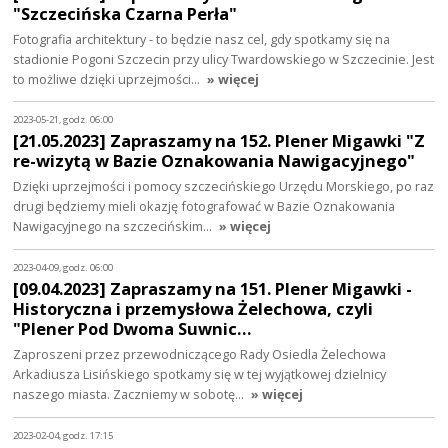
"Szczecińska Czarna Perła"
Fotografia architektury - to będzie nasz cel, gdy spotkamy się na
stadionie Pogoni Szczecin przy ulicy Twardowskiego w Szczecinie. Jest
to możliwe dzięki uprzejmości…
» więcej
2023-05-21, godz. 06:00
[21.05.2023] Zapraszamy na 152. Plener Migawki "Z
re-wizytą w Bazie Oznakowania Nawigacyjnego"
Dzięki uprzejmości i pomocy szczecińskiego Urzędu Morskiego, po raz
drugi będziemy mieli okazję fotografować w Bazie Oznakowania
Nawigacyjnego na szczecińskim…
» więcej
2023-04-09, godz. 06:00
[09.04.2023] Zapraszamy na 151. Plener Migawki -
Historyczna i przemysłowa Żelechowa, czyli
"Plener Pod Dwoma Suwnic…
Zaproszeni przez przewodniczącego Rady Osiedla Żelechowa
Arkadiusza Lisińskiego spotkamy się w tej wyjątkowej dzielnicy
naszego miasta. Zaczniemy w sobotę…
» więcej
2023-02-04, godz. 17:15