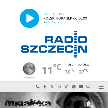
SŁUCHAJ TERAZ
POLSKI PORANEK do 06:00
Radio Szczecin
°C
jutro
pojutrze
11
°C
°C
30
27
Najlepiej po prostu do nas zadzwoń
Odwiedź nas na Facebook-u
Odwiedź nas na X
Odwiedź nas na Instagram-ie
Odwiedź nas na TikTok-u
Szukaj nas na Spotify
Wyślij do nas w
Szukaj