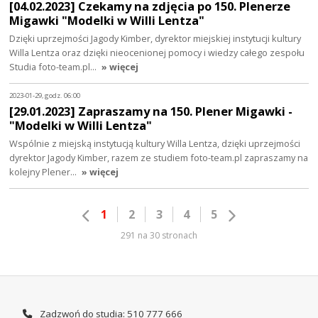
[04.02.2023] Czekamy na zdjęcia po 150. Plenerze
Migawki "Modelki w Willi Lentza"
Dzięki uprzejmości Jagody Kimber, dyrektor miejskiej instytucji kultury
Willa Lentza oraz dzięki nieocenionej pomocy i wiedzy całego zespołu
Studia foto-team.pl…
» więcej
2023-01-29, godz. 06:00
[29.01.2023] Zapraszamy na 150. Plener Migawki -
"Modelki w Willi Lentza"
Wspólnie z miejską instytucją kultury Willa Lentza, dzięki uprzejmości
dyrektor Jagody Kimber, razem ze studiem foto-team.pl zapraszamy na
kolejny Plener…
» więcej
1
2
3
4
5
291 na 30 stronach
Zadzwoń do studia: 510 777 666