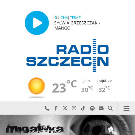
SŁUCHAJ TERAZ
SYLWIA GRZESZCZAK -
MANGO
°C
jutro
pojutrze
23
°C
°C
30
32
Najlepiej po prostu do nas zadzwoń
Odwiedź nas na Facebook-u
Odwiedź nas na X
Odwiedź nas na Instagram-ie
Odwiedź nas na TikTok-u
Szukaj nas na Spotify
Wyślij do nas w
Szukaj