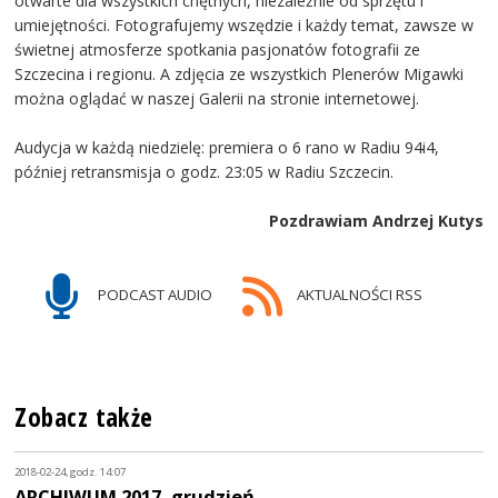
otwarte dla wszystkich chętnych, niezależnie od sprzętu i
umiejętności. Fotografujemy wszędzie i każdy temat, zawsze w
świetnej atmosferze spotkania pasjonatów fotografii ze
Szczecina i regionu. A zdjęcia ze wszystkich Plenerów Migawki
można oglądać w naszej Galerii na stronie internetowej.
Audycja w każdą niedzielę: premiera o 6 rano w Radiu 94i4,
później retransmisja o godz. 23:05 w Radiu Szczecin.
Pozdrawiam Andrzej Kutys
PODCAST AUDIO
AKTUALNOŚCI RSS
Zobacz także
2018-02-24, godz. 14:07
ARCHIWUM 2017, grudzień