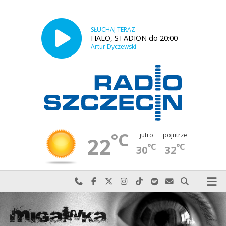
SŁUCHAJ TERAZ
HALO, STADION do 20:00
Artur Dyczewski
°C
jutro
pojutrze
22
°C
°C
30
32
Najlepiej po prostu do nas zadzwoń
Odwiedź nas na Facebook-u
Odwiedź nas na X
Odwiedź nas na Instagram-ie
Odwiedź nas na TikTok-u
Szukaj nas na Spotify
Wyślij do nas w
Szukaj