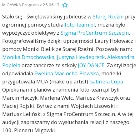
MIGAWKA-Program z 25.06.17
Stało się - świętowaliśmy jubileusz w
Starej Rzeźni
przy
ogromnej pomocy studia
foto-team.pl
, można było
wypożyczyć obiektywy z
Sigma ProCentrum Szczecin
.
Fotografowaliśmy dzięki uprzejmości Laury Hołowacz i
pomocy Moniki Bielik ze Starej Rzeźni. Pozowały nam:
Monika Dmochowska
,
Justyna Heydebreck
,
Aleksandra
Popiela
oraz tancerze ze szkoły
JOY DANCE
. Za stylizacje
odpowiadała
Ewelina Maciocha-Pławska
, modelki
przygotowala MUA (make up artist)
Gabriela Lupa
.
Opiekunami planów z ramienia foto-team.pl byli
Marcin Haczyk, Marlena Welc, Mariusz Krawczyk oraz
Maciej Rojski. Był też z nami Wojciech Lisowski i
Mariusz Leliński z Sigma ProCentrum Szczecin. A w tej
audycji zapraszamy do wysłuchania relacji z naszego
100. Pleneru Migawki.