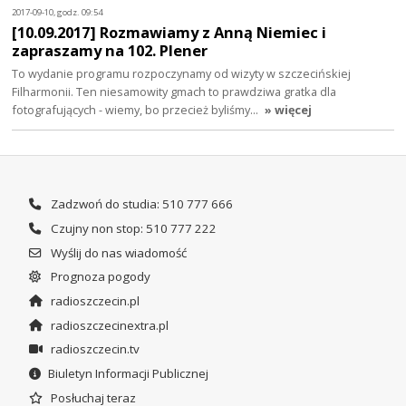
2017-09-10, godz. 09:54
[10.09.2017] Rozmawiamy z Anną Niemiec i
zapraszamy na 102. Plener
To wydanie programu rozpoczynamy od wizyty w szczecińskiej
Filharmonii. Ten niesamowity gmach to prawdziwa gratka dla
fotografujących - wiemy, bo przecież byliśmy…
» więcej
Zadzwoń do studia: 510 777 666
Czujny non stop: 510 777 222
Wyślij do nas wiadomość
Prognoza pogody
radioszczecin.pl
radioszczecinextra.pl
radioszczecin.tv
Biuletyn Informacji Publicznej
Posłuchaj teraz