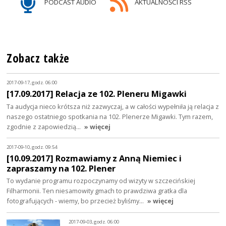
PODCAST AUDIO
AKTUALNOŚCI RSS
Zobacz także
2017-09-17, godz. 06:00
[17.09.2017] Relacja ze 102. Pleneru Migawki
Ta audycja nieco krótsza niż zazwyczaj, a w całości wypełniła ją relacja z
naszego ostatniego spotkania na 102. Plenerze Migawki. Tym razem,
zgodnie z zapowiedzią…
» więcej
2017-09-10, godz. 09:54
[10.09.2017] Rozmawiamy z Anną Niemiec i
zapraszamy na 102. Plener
To wydanie programu rozpoczynamy od wizyty w szczecińskiej
Filharmonii. Ten niesamowity gmach to prawdziwa gratka dla
fotografujących - wiemy, bo przecież byliśmy…
» więcej
2017-09-03, godz. 06:00