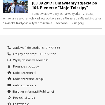
[03.09.2017] Omawiamy zdjęcia po
101. Plenerze "Moje Tolszipy"
Temat właściwie wyjaśnia wszystko - zresztą
omawianie wybranych kadrów po kolejnych Plenerach Migawki to taka
"świecka tradycja" w tym programie. Rzeczone…
» więcej
Zadzwoń do studia: 510 777 666
Czujny non stop: 510 777 222
Wyślij do nas wiadomość
Prognoza pogody
radioszczecin.pl
radioszczecinextra.pl
radioszczecin.tv
Biuletyn Informacji Publicznej
Posłuchaj teraz
Logowanie