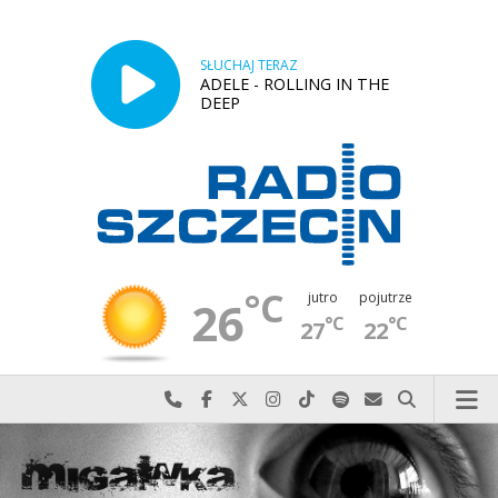
SŁUCHAJ TERAZ
ADELE - ROLLING IN THE
DEEP
°C
jutro
pojutrze
26
°C
°C
27
22
Najlepiej po prostu do nas zadzwoń
Odwiedź nas na Facebook-u
Odwiedź nas na X
Odwiedź nas na Instagram-ie
Odwiedź nas na TikTok-u
Szukaj nas na Spotify
Wyślij do nas w
Szukaj