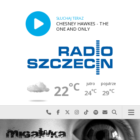
SŁUCHAJ TERAZ
CHESNEY HAWKES - THE
ONE AND ONLY
°C
jutro
pojutrze
22
°C
°C
24
29
Najlepiej po prostu do nas zadzwoń
Odwiedź nas na Facebook-u
Odwiedź nas na X
Odwiedź nas na Instagram-ie
Odwiedź nas na TikTok-u
Szukaj nas na Spotify
Wyślij do nas w
Szukaj