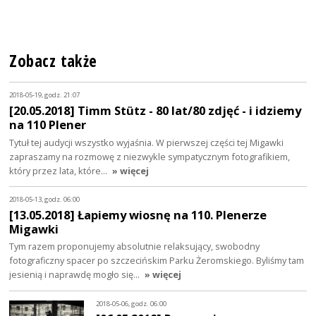
Zobacz także
2018-05-19, godz. 21:07
[20.05.2018] Timm Stütz - 80 lat/80 zdjęć - i idziemy
na 110 Plener
Tytuł tej audycji wszystko wyjaśnia. W pierwszej części tej Migawki
zapraszamy na rozmowę z niezwykle sympatycznym fotografikiem,
który przez lata, które…
» więcej
2018-05-13, godz. 06:00
[13.05.2018] Łapiemy wiosnę na 110. Plenerze
Migawki
Tym razem proponujemy absolutnie relaksujący, swobodny
fotograficzny spacer po szczecińskim Parku Żeromskiego. Byliśmy tam
jesienią i naprawdę mogło się…
» więcej
2018-05-06, godz. 06:00