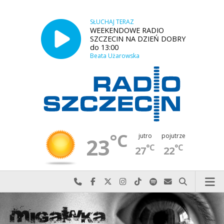
SŁUCHAJ TERAZ
WEEKENDOWE RADIO
SZCZECIN NA DZIEŃ DOBRY
do 13:00
Beata Użarowska
°C
jutro
pojutrze
23
°C
°C
27
22
Najlepiej po prostu do nas zadzwoń
Odwiedź nas na Facebook-u
Odwiedź nas na X
Odwiedź nas na Instagram-ie
Odwiedź nas na TikTok-u
Szukaj nas na Spotify
Wyślij do nas w
Szukaj