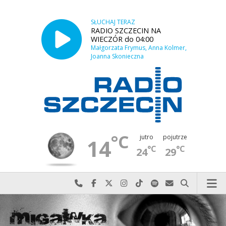
SŁUCHAJ TERAZ
RADIO SZCZECIN NA
WIECZÓR do 04:00
Małgorzata Frymus, Anna Kolmer,
Joanna Skonieczna
°C
jutro
pojutrze
14
°C
°C
24
29
Najlepiej po prostu do nas zadzwoń
Odwiedź nas na Facebook-u
Odwiedź nas na X
Odwiedź nas na Instagram-ie
Odwiedź nas na TikTok-u
Szukaj nas na Spotify
Wyślij do nas w
Szukaj