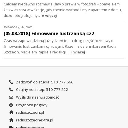
Całkiem niedawno rozmawialiśmy o prawie w fotografii - pomyślałem,
że zwłaszcza w wakacje, gdy chętnie wychodzimy z aparatem z domu,
dużo fotografujemy…
» więcej
2018-08-05, godz. 06:00
[05.08.2018] Filmowanie lustrzanką cz2
Czas na zapowiedzianą już tydzień temu drugą część rozmowy o
filmowaniu lustrzankami cyfrowymi. Razem z dziennikarzem Radia
Szczecin, Maciejem Papke z redakcji…
» więcej
Zadzwoń do studia: 510 777 666
Czujny non stop: 510 777 222
Wyślij do nas wiadomość
Prognoza pogody
radioszczecin.pl
radioszczecinextra.pl
radioszczecin.tv