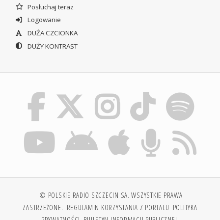
Posłuchaj teraz
Logowanie
DUŻA CZCIONKA
DUŻY KONTRAST
© POLSKIE RADIO SZCZECIN SA. WSZYSTKIE PRAWA
ZASTRZEŻONE.
REGULAMIN KORZYSTANIA Z PORTALU
POLITYKA
PRYWATNOŚCI
BIULETYN INFORMACJI PUBLICZNEJ