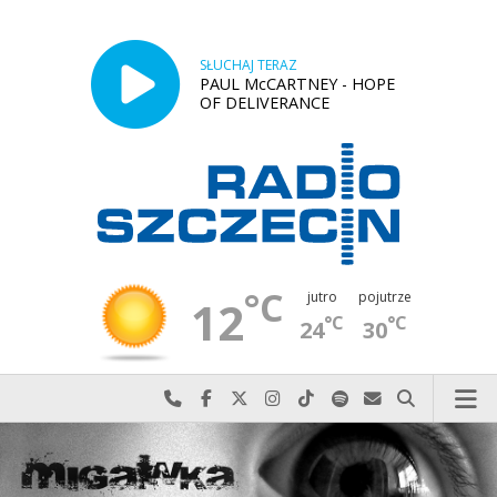
SŁUCHAJ TERAZ
PAUL McCARTNEY - HOPE
OF DELIVERANCE
°C
jutro
pojutrze
12
°C
°C
24
30
Najlepiej po prostu do nas zadzwoń
Odwiedź nas na Facebook-u
Odwiedź nas na X
Odwiedź nas na Instagram-ie
Odwiedź nas na TikTok-u
Szukaj nas na Spotify
Wyślij do nas w
Szukaj