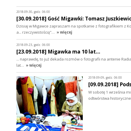
2018-09-30, godz. 06:00
[30.09.2018] Gość Migawki: Tomasz Juszkiewi
Dzisiaj w Migawce zapraszam na spotkanie z fotografikiem z K
a... rzeczywistością"…
» więcej
2018-09-23, godz. 06:00
[23.09.2018] Migawka ma 10 lat...
... naprawdę, to już dekada rozmów o fotografii na antenie Rad
lat…
» więcej
2018-09-09, godz. 06:00
[09.09.2018] Pod
W sobotę 1 września mie
odtwórstwa historyczn