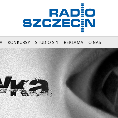
A
KONKURSY
STUDIO S-1
REKLAMA
O NAS