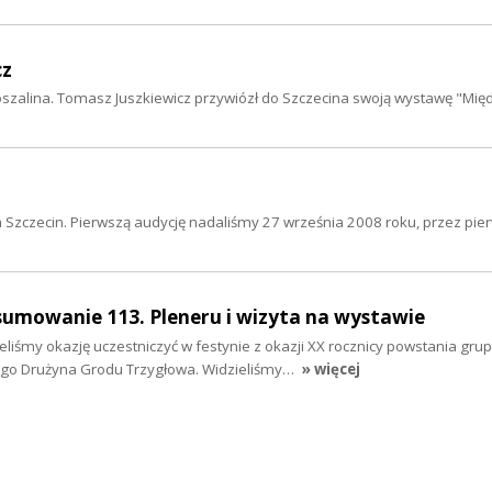
cz
oszalina. Tomasz Juszkiewicz przywiózł do Szczecina swoją wystawę "M
ia Szczecin. Pierwszą audycję nadaliśmy 27 września 2008 roku, przez pie
sumowanie 113. Pleneru i wizyta na wystawie
liśmy okazję uczestniczyć w festynie z okazji XX rocznicy powstania gru
ego Drużyna Grodu Trzygłowa. Widzieliśmy…
» więcej