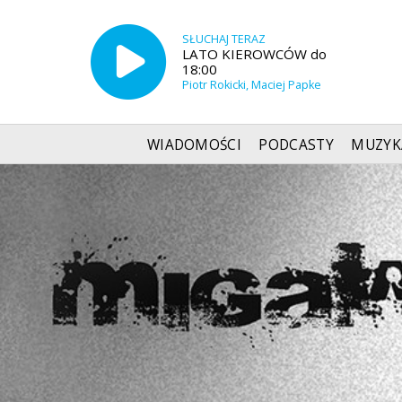
SŁUCHAJ TERAZ
LATO KIEROWCÓW do
18:00
Piotr Rokicki, Maciej Papke
WIADOMOŚCI
PODCASTY
MUZYK