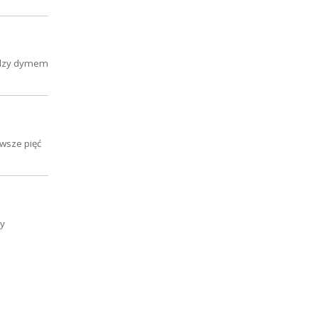
iędzy dymem
rwsze pięć
py