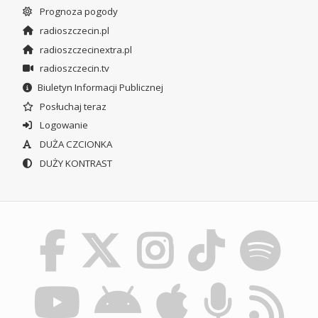
Prognoza pogody
radioszczecin.pl
radioszczecinextra.pl
radioszczecin.tv
Biuletyn Informacji Publicznej
Posłuchaj teraz
Logowanie
DUŻA CZCIONKA
DUŻY KONTRAST