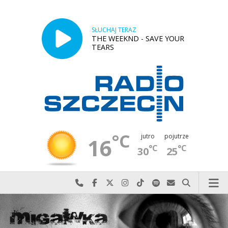
SŁUCHAJ TERAZ
THE WEEKND - SAVE YOUR
TEARS
°C
jutro
pojutrze
16
°C
°C
30
25
Najlepiej po prostu do nas zadzwoń
Odwiedź nas na Facebook-u
Odwiedź nas na X
Odwiedź nas na Instagram-ie
Odwiedź nas na TikTok-u
Szukaj nas na Spotify
Wyślij do nas w
Szukaj