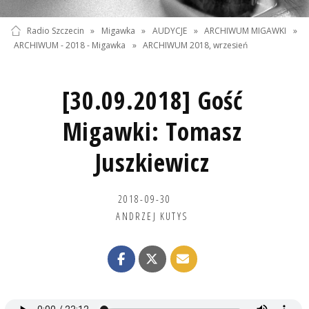
Radio Szczecin
»
Migawka
»
AUDYCJE
»
ARCHIWUM MIGAWKI
»
ARCHIWUM - 2018 - Migawka
»
ARCHIWUM 2018, wrzesień
[30.09.2018] Gość
Migawki: Tomasz
Juszkiewicz
2018-09-30
ANDRZEJ KUTYS