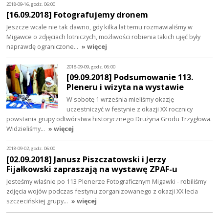
2018-09-16, godz. 06:00
[16.09.2018] Fotografujemy dronem
Jeszcze wcale nie tak dawno, gdy kilka lat temu rozmawialiśmy w
Migawce o zdjęciach lotniczych, możliwości robienia takich ujęć były
naprawdę ograniczone…
» więcej
2018-09-09, godz. 06:00
[09.09.2018] Podsumowanie 113.
Pleneru i wizyta na wystawie
W sobotę 1 września mieliśmy okazję
uczestniczyć w festynie z okazji XX rocznicy
powstania grupy odtwórstwa historycznego Drużyna Grodu Trzygłowa.
Widzieliśmy…
» więcej
2018-09-02, godz. 06:00
[02.09.2018] Janusz Piszczatowski i Jerzy
Fijałkowski zapraszają na wystawę ZPAF-u
Jesteśmy właśnie po 113 Plenerze Fotograficznym Migawki - robiliśmy
zdjęcia wojów podczas festynu zorganizowanego z okazji XX lecia
szczecińskiej grupy…
» więcej