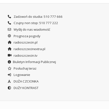
Zadzwoń do studia: 510 777 666
Czujny non stop: 510 777 222
Wyślij do nas wiadomość
Prognoza pogody
radioszczecin.pl
radioszczecinextra.pl
radioszczecin.tv
Biuletyn Informacji Publicznej
Posłuchaj teraz
Logowanie
DUŻA CZCIONKA
DUŻY KONTRAST