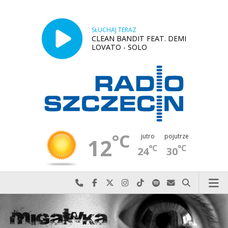
SŁUCHAJ TERAZ
CLEAN BANDIT FEAT. DEMI
LOVATO - SOLO
°C
jutro
pojutrze
12
°C
°C
24
30
Najlepiej po prostu do nas zadzwoń
Odwiedź nas na Facebook-u
Odwiedź nas na X
Odwiedź nas na Instagram-ie
Odwiedź nas na TikTok-u
Szukaj nas na Spotify
Wyślij do nas w
Szukaj