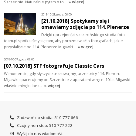
Szczecinie. Naturalnie pytam o to…
» więcej
2018-10-21, godz. 06:00
[21.10.2018] Spotykamy się i
omawiamy zdjęcia po 114. Plenerze
Dzięki uprzejmości szczecińskiego studia foto-
team.pl spotkaliśmy się tam, aby porozmawiać o fotografiach, jakie
przysłaliście po 114. Plenerze Migawki…
» więcej
2018-10-07, godz. 06:00
[07.10.2018] STF fotografuje Classic Cars
W momencie, gdy słyszycie te słowa, my, uczestnicy 114. Pleneru
Migawki spacerujemy po Szczecinie z aparatami w ręce. 10 lat Migawki
właśnie minęło, bez…
» więcej
Zadzwoń do studia: 510 777 666
Czujny non stop: 510 777 222
Wyślij do nas wiadomość