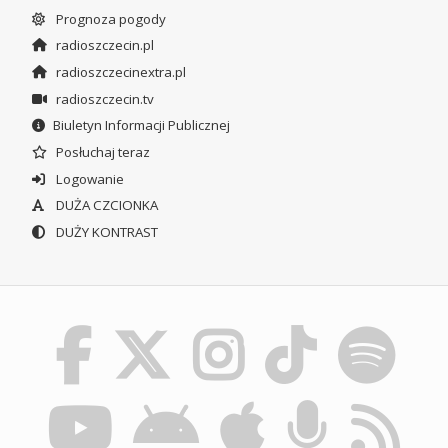
Prognoza pogody
radioszczecin.pl
radioszczecinextra.pl
radioszczecin.tv
Biuletyn Informacji Publicznej
Posłuchaj teraz
Logowanie
DUŻA CZCIONKA
DUŻY KONTRAST