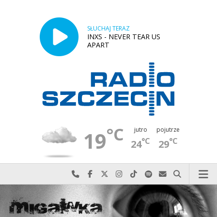
SŁUCHAJ TERAZ
INXS - NEVER TEAR US
APART
°C
jutro
pojutrze
19
°C
°C
24
29
Najlepiej po prostu do nas zadzwoń
Odwiedź nas na Facebook-u
Odwiedź nas na X
Odwiedź nas na Instagram-ie
Odwiedź nas na TikTok-u
Szukaj nas na Spotify
Wyślij do nas w
Szukaj