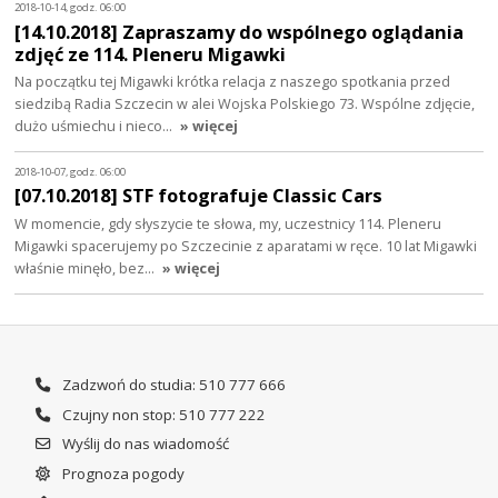
2018-10-14, godz. 06:00
[14.10.2018] Zapraszamy do wspólnego oglądania
zdjęć ze 114. Pleneru Migawki
Na początku tej Migawki krótka relacja z naszego spotkania przed
siedzibą Radia Szczecin w alei Wojska Polskiego 73. Wspólne zdjęcie,
dużo uśmiechu i nieco…
» więcej
2018-10-07, godz. 06:00
[07.10.2018] STF fotografuje Classic Cars
W momencie, gdy słyszycie te słowa, my, uczestnicy 114. Pleneru
Migawki spacerujemy po Szczecinie z aparatami w ręce. 10 lat Migawki
właśnie minęło, bez…
» więcej
Zadzwoń do studia: 510 777 666
Czujny non stop: 510 777 222
Wyślij do nas wiadomość
Prognoza pogody