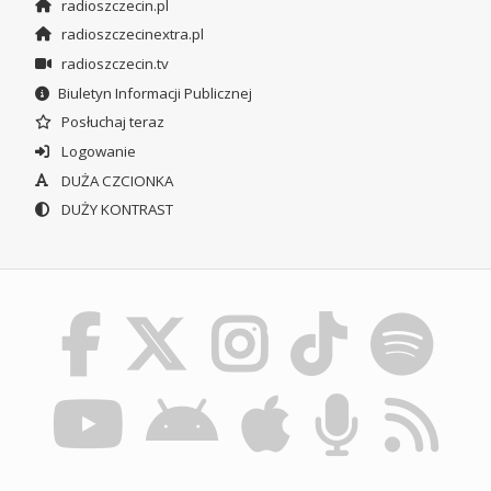
radioszczecin.pl
radioszczecinextra.pl
radioszczecin.tv
Biuletyn Informacji Publicznej
Posłuchaj teraz
Logowanie
DUŻA CZCIONKA
DUŻY KONTRAST