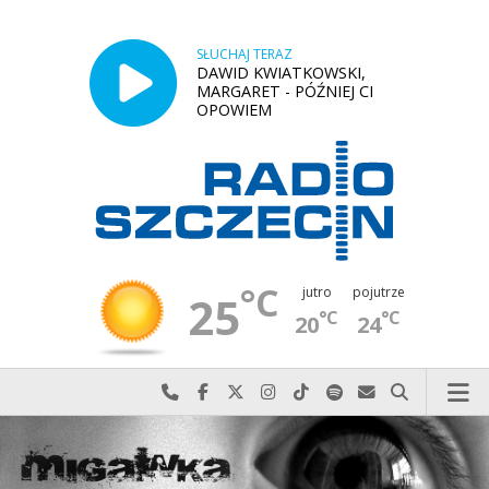
SŁUCHAJ TERAZ
DAWID KWIATKOWSKI,
MARGARET - PÓŹNIEJ CI
OPOWIEM
°C
jutro
pojutrze
25
°C
°C
20
24
Najlepiej po prostu do nas zadzwoń
Odwiedź nas na Facebook-u
Odwiedź nas na X
Odwiedź nas na Instagram-ie
Odwiedź nas na TikTok-u
Szukaj nas na Spotify
Wyślij do nas w
Szukaj