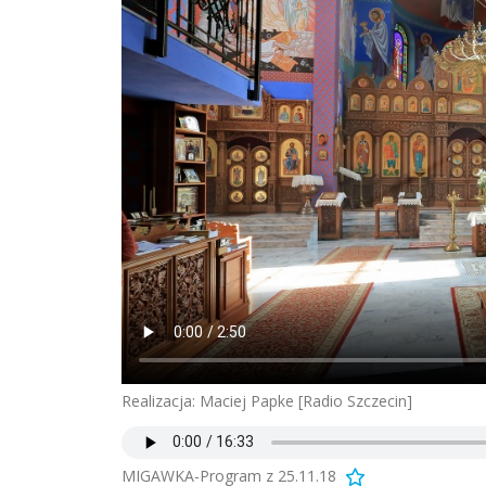
Realizacja: Maciej Papke [Radio Szczecin]
MIGAWKA-Program z 25.11.18