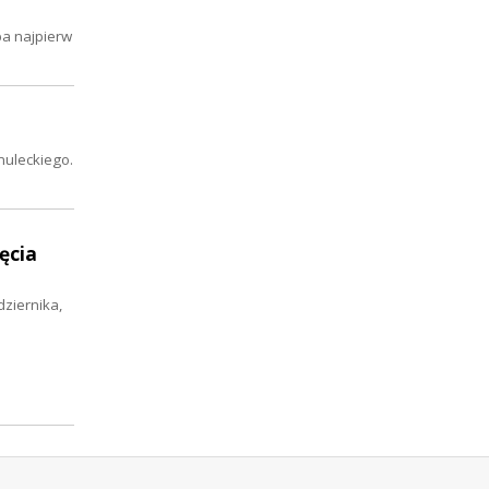
ba najpierw
muleckiego.
ęcia
dziernika,