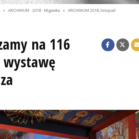
I
»
ARCHIWUM - 2018 - Migawka
»
ARCHIWUM 2018, listopad
szamy na 116
a wystawę
cza