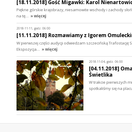
[18.11.2018] Gość Migawki: Karol Nienartowi
Piękne górskie krajobrazy, niesamowite wschody i zachody słońca
na tę…
» więcej
2018-11-11, godz. 06:00
[11.11.2018] Rozmawiamy z Igorem Omulecki
W pierwszej części audycji odwiedzam szczecińską Trafostację
Ekspozycja…
» więcej
2018-11-04, godz. 06:00
[04.11.2018] Oma
Świetlika
W trakcie pierwszych min
spotkaliśmy się na plac