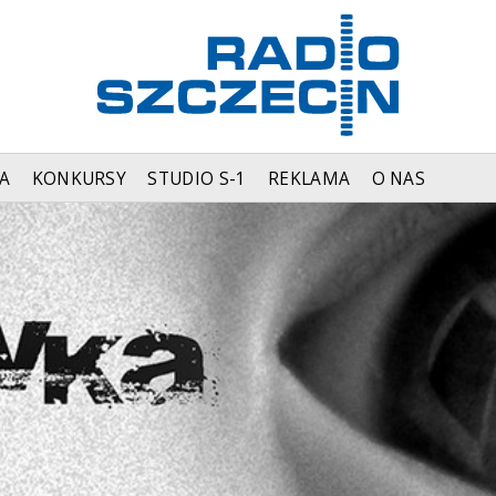
A
KONKURSY
STUDIO S-1
REKLAMA
O NAS