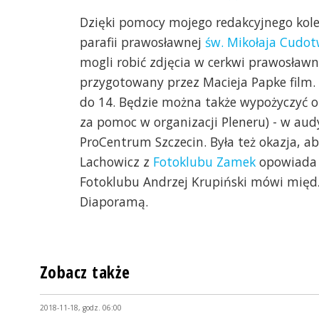
Dzięki pomocy mojego redakcyjnego kole
parafii prawosławnej
św. Mikołaja Cudot
mogli robić zdjęcia w cerkwi prawosławne
przygotowany przez Macieja Papke film.
do 14. Będzie można także wypożyczyć 
za pomoc w organizacji Pleneru) - w au
ProCentrum Szczecin. Była też okazja, a
Lachowicz z
Fotoklubu Zamek
opowiada o
Fotoklubu Andrzej Krupiński mówi międz
Diaporamą.
Zobacz także
2018-11-18, godz. 06:00