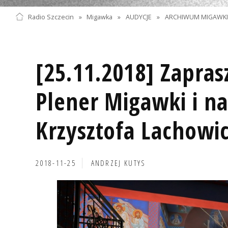
Radio Szczecin
»
Migawka
»
AUDYCJE
»
ARCHIWUM MIGAWK
[25.11.2018] Zapra
Plener Migawki i n
Krzysztofa Lachowi
2018-11-25
ANDRZEJ KUTYS