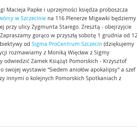
gi Macieja Papke i uprzejmości księdza proboszcza
wórcy w Szczecinie
na 116 Plenerze Migawki będziemy
j przy ulicy Zygmunta Starego. Zresztą - obejrzyjcie
 Zapraszamy gorąco w przyszłą sobotę 1 grudnia od 1
obiektywy od
Sigma ProCentrum Szczecin
(dziękujemy
dycji rozmawiamy z Moniką Więcław z Sigmy
by odwiedzić Zamek Książąt Pomorskich - Krzysztof
 swojej wystawie "Siedem aniołów apokalipsy" a szef
y innymi o kolejnych Pomorskich Spotkaniach z