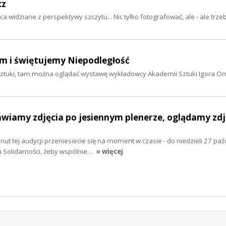
cz
 widziane z perspektywy szczytu... Nic tylko fotografować, ale - ale trze
m i świętujemy Niepodległość
 Sztuki, tam można oglądać wystawę wykładowcy Akademii Sztuki Igora O
wiamy zdjęcia po jesiennym plenerze, oglądamy zdj
ut tej audycji przeniesiecie się na moment w czasie - do niedzieli 27 paź
u Solidarności, żeby wspólnie…
» więcej