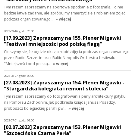
Tym razem zapraszamy na sportowe spotkanie z fotografią. To nie
będzie łatwe zadanie, ale spróbujmy zmierzyć się z robieniem zdjęć
podczas organizowanego…
» więcej
2023-09-16, godz. 20:30
[17.09.2023] Zapraszamy na 155. Plener Migawki
"Festiwal mniejszości pod polską flagą"
Cieszymy się, że będzie okazja robić zdjęcia podczas organizowanego
przez Radio Szczecin oraz Baltic Neopolis Orchestra festiwalu
"Mniejszości pod polską…
» więcej
2023-08-27, godz. 06:00
[27.08.2023] Zapraszamy na 154. Plener Migawki -
"Stargardzka kolegiata i remont stulecia"
Tym razem zapraszamy do fotografowania perły architektury gotyku
na Pomorzu Zachodnim. Jak podkreśla ksiądz Janusz Posadzy,
proboszcz kolegiackiej parafii pw…
» więcej
2023-07-01, godz. 06:00
[02.07.2023] Zapraszamy na 153. Plener Migawki
"Szczecińska Czarna Perła"