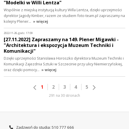
"Modelki w Willi Lentza"
Wspólnie z miejską instytucją kultury Willa Lentza, dzięki uprzejmości
dyrektor Jagody Kimber, razem ze studiem foto-team.pl zapraszamy na
kolejny Plener…
» więcej
2022-11-26, godz. 17:09
[27.11.2022] Zapraszamy na 149. Plener Migawki -
"Architektura i ekspozycja Muzeum Techniki i
Komunikacji"
Dzięki uprzejmości Stanisława Horoszko dyrektora Muzeum Techniki i
Komunikacji Zajezdnia Sztuki w Szczecinie przy ulicy Niemierzyńskiej,
oraz dzięki pomocy…
» więcej
1
2
3
4
5
291 na 30 stronach
Zadzwoń do studia: 510 777 666