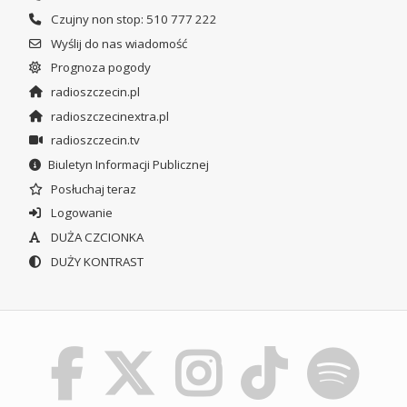
Czujny non stop: 510 777 222
Wyślij do nas wiadomość
Prognoza pogody
radioszczecin.pl
radioszczecinextra.pl
radioszczecin.tv
Biuletyn Informacji Publicznej
Posłuchaj teraz
Logowanie
DUŻA CZCIONKA
DUŻY KONTRAST