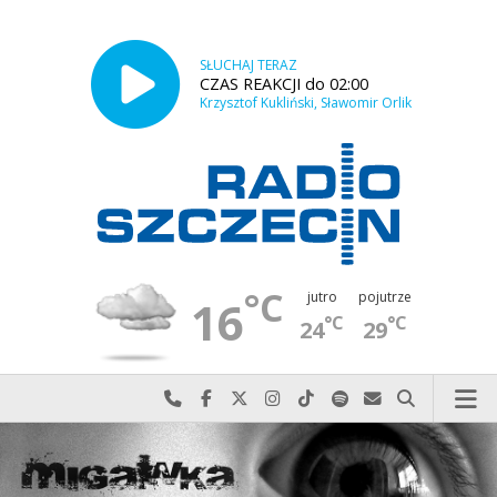
SŁUCHAJ TERAZ
CZAS REAKCJI do 02:00
Krzysztof Kukliński, Sławomir Orlik
°C
jutro
pojutrze
16
°C
°C
24
29
Najlepiej po prostu do nas zadzwoń
Odwiedź nas na Facebook-u
Odwiedź nas na X
Odwiedź nas na Instagram-ie
Odwiedź nas na TikTok-u
Szukaj nas na Spotify
Wyślij do nas w
Szukaj