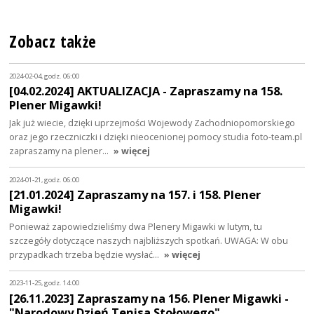
Zobacz także
2024-02-04, godz. 06:00
[04.02.2024] AKTUALIZACJA - Zapraszamy na 158.
Plener Migawki!
Jak już wiecie, dzięki uprzejmości Wojewody Zachodniopomorskiego
oraz jego rzeczniczki i dzięki nieocenionej pomocy studia foto-team.pl
zapraszamy na plener…
» więcej
2024-01-21, godz. 06:00
[21.01.2024] Zapraszamy na 157. i 158. Plener
Migawki!
Ponieważ zapowiedzieliśmy dwa Plenery Migawki w lutym, tu
szczegóły dotyczące naszych najbliższych spotkań. UWAGA: W obu
przypadkach trzeba będzie wysłać…
» więcej
2023-11-25, godz. 14:00
[26.11.2023] Zapraszamy na 156. Plener Migawki -
"Narodowy Dzień Tenisa Stołowego"