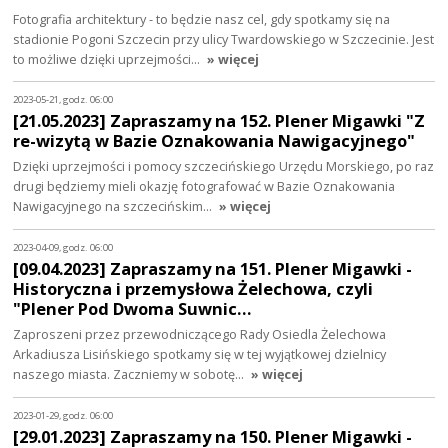
Fotografia architektury - to będzie nasz cel, gdy spotkamy się na
stadionie Pogoni Szczecin przy ulicy Twardowskiego w Szczecinie. Jest
to możliwe dzięki uprzejmości…
» więcej
2023-05-21, godz. 06:00
[21.05.2023] Zapraszamy na 152. Plener Migawki "Z
re-wizytą w Bazie Oznakowania Nawigacyjnego"
Dzięki uprzejmości i pomocy szczecińskiego Urzędu Morskiego, po raz
drugi będziemy mieli okazję fotografować w Bazie Oznakowania
Nawigacyjnego na szczecińskim…
» więcej
2023-04-09, godz. 06:00
[09.04.2023] Zapraszamy na 151. Plener Migawki -
Historyczna i przemysłowa Żelechowa, czyli
"Plener Pod Dwoma Suwnic…
Zaproszeni przez przewodniczącego Rady Osiedla Żelechowa
Arkadiusza Lisińskiego spotkamy się w tej wyjątkowej dzielnicy
naszego miasta. Zaczniemy w sobotę…
» więcej
2023-01-29, godz. 06:00
[29.01.2023] Zapraszamy na 150. Plener Migawki -