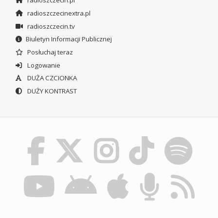
radioszczecin.pl
radioszczecinextra.pl
radioszczecin.tv
Biuletyn Informacji Publicznej
Posłuchaj teraz
Logowanie
DUŻA CZCIONKA
DUŻY KONTRAST