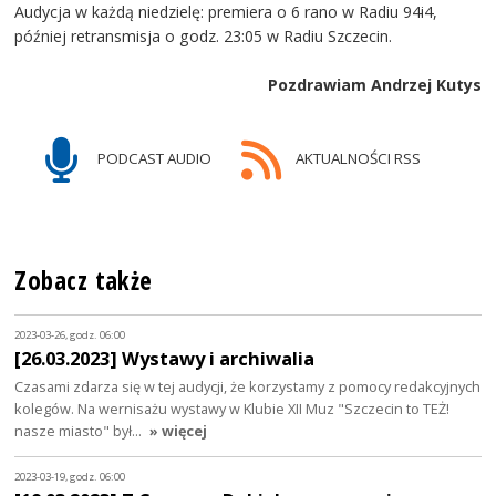
Audycja w każdą niedzielę: premiera o 6 rano w Radiu 94i4,
później retransmisja o godz. 23:05 w Radiu Szczecin.
Pozdrawiam Andrzej Kutys
PODCAST AUDIO
AKTUALNOŚCI RSS
Zobacz także
2023-03-26, godz. 06:00
[26.03.2023] Wystawy i archiwalia
Czasami zdarza się w tej audycji, że korzystamy z pomocy redakcyjnych
kolegów. Na wernisażu wystawy w Klubie XII Muz "Szczecin to TEŻ!
nasze miasto" był…
» więcej
2023-03-19, godz. 06:00