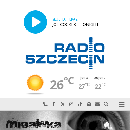
SŁUCHAJ TERAZ
JOE COCKER - TONIGHT
°C
jutro
pojutrze
26
°C
°C
27
22
Najlepiej po prostu do nas zadzwoń
Odwiedź nas na Facebook-u
Odwiedź nas na X
Odwiedź nas na Instagram-ie
Odwiedź nas na TikTok-u
Szukaj nas na Spotify
Wyślij do nas w
Szukaj