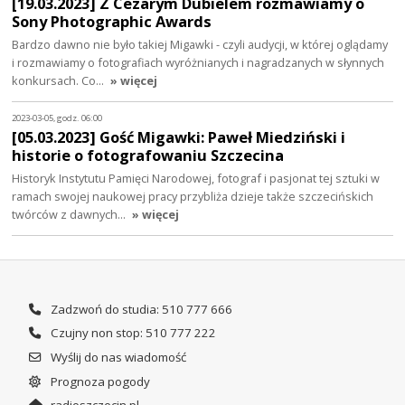
[19.03.2023] Z Cezarym Dubielem rozmawiamy o
Sony Photographic Awards
Bardzo dawno nie było takiej Migawki - czyli audycji, w której oglądamy
i rozmawiamy o fotografiach wyróżnianych i nagradzanych w słynnych
konkursach. Co…
» więcej
2023-03-05, godz. 06:00
[05.03.2023] Gość Migawki: Paweł Miedziński i
historie o fotografowaniu Szczecina
Historyk Instytutu Pamięci Narodowej, fotograf i pasjonat tej sztuki w
ramach swojej naukowej pracy przybliża dzieje także szczecińskich
twórców z dawnych…
» więcej
Zadzwoń do studia: 510 777 666
Czujny non stop: 510 777 222
Wyślij do nas wiadomość
Prognoza pogody