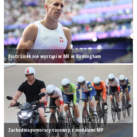
Piotr Lisek nie wystąpi w ME w Birmingham
Zachodniopomorscy torowcy z medalami MP