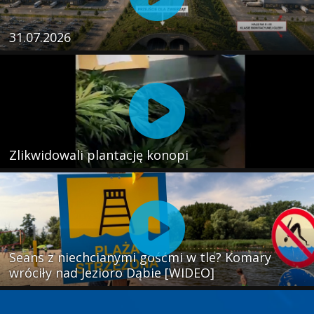
31.07.2026
Zlikwidowali plantację konopi
Seans z niechcianymi gośćmi w tle? Komary
wróciły nad Jezioro Dąbie [WIDEO]