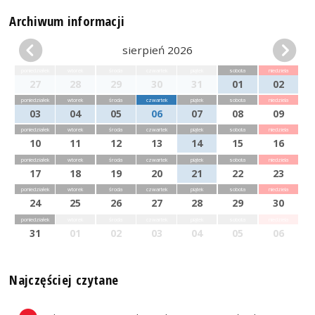
Archiwum informacji
sierpień 2026
poniedziałek
wtorek
środa
czwartek
piątek
sobota
niedziela
27
28
29
30
31
01
02
poniedziałek
wtorek
środa
czwartek
piątek
sobota
niedziela
03
04
05
06
07
08
09
poniedziałek
wtorek
środa
czwartek
piątek
sobota
niedziela
10
11
12
13
14
15
16
poniedziałek
wtorek
środa
czwartek
piątek
sobota
niedziela
17
18
19
20
21
22
23
poniedziałek
wtorek
środa
czwartek
piątek
sobota
niedziela
24
25
26
27
28
29
30
poniedziałek
wtorek
środa
czwartek
piątek
sobota
niedziela
31
01
02
03
04
05
06
Najczęściej czytane