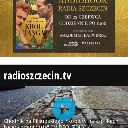
radioszczecin.tv
Chodnik na Piłsudskiego: "kobiety na szpilkach
balety odstawiają" [WIDEO, ZDJĘCIA]