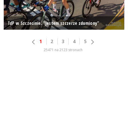
TdP w Szczecinie. "Jestem szczerze zdumiony"
1
2
3
4
5
25471 na 2123 stronach