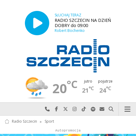
SŁUCHAJ TERAZ
RADIO SZCZECIN NA DZIEŃ
DOBRY do 09:00
Robert Bochenko
°C
jutro
pojutrze
20
°C
°C
21
24
Najlepiej po prostu do nas zadzwoń
Odwiedź nas na Facebook-u
Odwiedź nas na X
Odwiedź nas na Instagram-ie
Odwiedź nas na TikTok-u
Szukaj nas na Spotify
Wyślij do nas w
Szukaj
Radio Szczecin
»
Sport
Autopromocja
Autopromocja