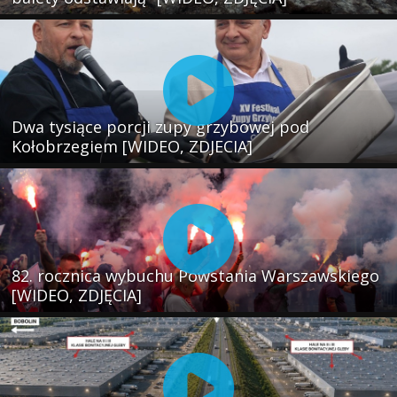
Dwa tysiące porcji zupy grzybowej pod
Kołobrzegiem [WIDEO, ZDJECIA]
82. rocznica wybuchu Powstania Warszawskiego
[WIDEO, ZDJĘCIA]