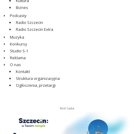
Kultura
Biznes
Podcasty
Radio Szczecin
Radio Szczecin Extra
Muzyka
Konkursy
Studio S-1
Reklama
O nas
Kontakt
Struktura organizacyjna
Ogłoszenia, przetargi
Autopromocja
Autopromocja
Reklama