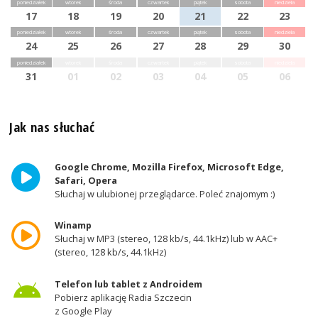
poniedziałek
wtorek
środa
czwartek
piątek
sobota
niedziela
17
18
19
20
21
22
23
poniedziałek
wtorek
środa
czwartek
piątek
sobota
niedziela
24
25
26
27
28
29
30
poniedziałek
wtorek
środa
czwartek
piątek
sobota
niedziela
31
01
02
03
04
05
06
Jak nas słuchać
Google Chrome, Mozilla Firefox, Microsoft Edge,
Safari, Opera
Słuchaj w ulubionej przeglądarce. Poleć znajomym :)
Winamp
Słuchaj w MP3 (stereo, 128 kb/s, 44.1kHz) lub w AAC+
(stereo, 128 kb/s, 44.1kHz)
Telefon lub tablet z Androidem
Pobierz aplikację Radia Szczecin
z Google Play