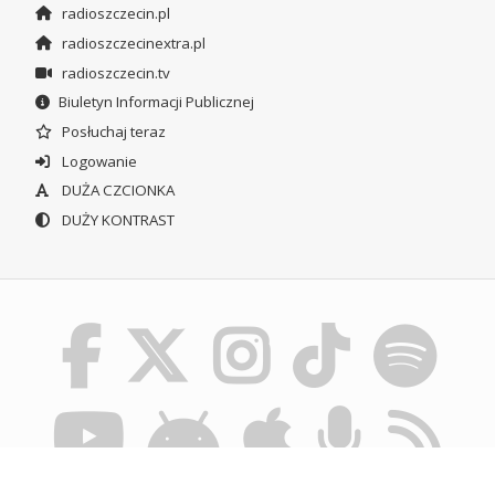
radioszczecin.pl
radioszczecinextra.pl
radioszczecin.tv
Biuletyn Informacji Publicznej
Posłuchaj teraz
Logowanie
DUŻA CZCIONKA
DUŻY KONTRAST