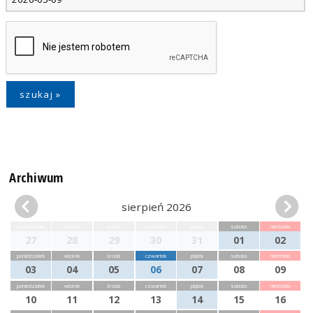
Archiwum
sierpień 2026
poniedziałek
wtorek
środa
czwartek
piątek
sobota
niedziela
27
28
29
30
31
01
02
poniedziałek
wtorek
środa
czwartek
piątek
sobota
niedziela
03
04
05
06
07
08
09
poniedziałek
wtorek
środa
czwartek
piątek
sobota
niedziela
10
11
12
13
14
15
16